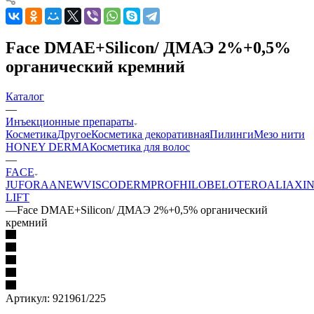
Face DMAE+Silicon/ ДМАЭ 2%+0,5%
органический кремний
Каталог
—
Инъекционные препараты
Косметика
Другое
Косметика декоративная
Пилинги
Мезо нити
HONEY DERMA
Косметика для волос
—
FACE
JUFORA
ANEW
VISCODERM
PROFHILO
BELOTERO
ALIAXI
LIFT
—
Face DMAE+Silicon/ ДМАЭ 2%+0,5% органический
кремний
Артикул:
921961/225