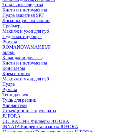
Тональные средства
Кисти и инструменты
Пудра защитная SPF
Лосьоны увлажняющие
Праймеры
Макияж и уход для губ
Пудра матирующая
Румяна
ROMANOVAMAKEUP
Брови
Карандаши для глаз
Кисти и инструменты
Консилеры
Крем с тоном
Макияж и уход для губ
Пудра
Румяна
Тени для век
Тушь для ресниц
Хайлайтеры
Инъекционные препараты
JUFORA
ULTRALINK Филлеры JUFORA
INNATA Биоревитализанты JUFORA
Мезопрепараты/Биоревитализанты JUFORA