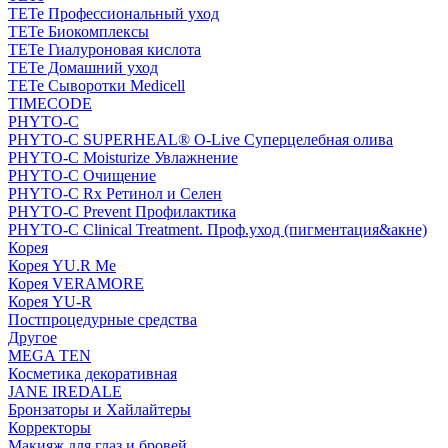
TETe Профессиональный уход
TETe Биокомплексы
TETe Гиалуроновая кислота
TETe Домашний уход
TETe Сыворотки Medicell
TIMECODE
PHYTO-C
PHYTO-C SUPERHEAL® O-Live Суперцелебная олива
PHYTO-C Moisturize Увлажнение
PHYTO-C Очищение
PHYTO-C Rx Ретинол и Селен
PHYTO-C Prevent Профилактика
PHYTO-C Clinical Treatment. Проф.уход (пигментация&акне)
Корея
Корея YU.R Me
Корея VERAMORE
Корея YU-R
Постпроцедурные средства
Другое
MEGA TEN
Косметика декоративная
JANE IREDALE
Бронзаторы и Хайлайтеры
Корректоры
Макияж для глаз и бровей