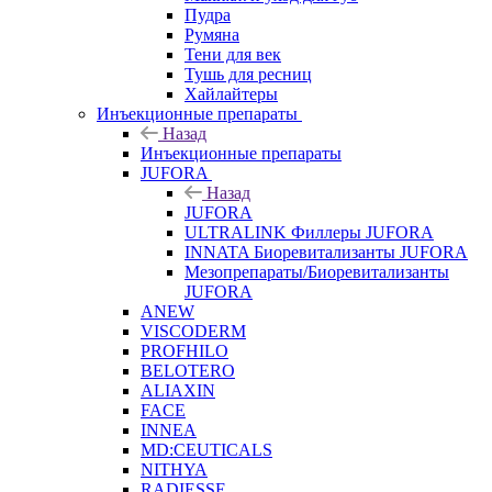
Пудра
Румяна
Тени для век
Тушь для ресниц
Хайлайтеры
Инъекционные препараты
Назад
Инъекционные препараты
JUFORA
Назад
JUFORA
ULTRALINK Филлеры JUFORA
INNATA Биоревитализанты JUFORA
Мезопрепараты/Биоревитализанты
JUFORA
ANEW
VISCODERM
PROFHILO
BELOTERO
ALIAXIN
FACE
INNEA
MD:CEUTICALS
NITHYA
RADIESSE