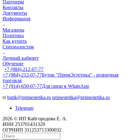
Партнеры
Контакты
Документы
Информация
Магазины
Политика
Как купить
Специалистам
Личный кабинет
Обучение
+7 (984)-212-07-77
+7 (984)-212-07-77
Бутик "ПримЭстетика" - розничная
торговля
+7 (914)-650-07-77
Для связи в WhatsApp
butik@primestetika.ru
primestetika@primestetika.ru
Telegram
2026 © ИП Кайгородова Е. А.
ИНН 253701431329
ОГРНИП 311253713300032