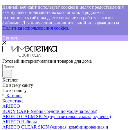
Данный веб-сайт использует cookies в целях предоставления
вам лучшего пользовательского опыта. Продолжая
использовать сайт, вы даете согласие на работу с этими
файлами. Для получения дополнительной информации см.
Политика использования cookies.
Принять
Готовый интернет-магазин товаров для дома
Каталог
По всему сайту
По каталогу
Каталог
Косметика
ARIECO
BODY CARE (серия средств по уходу за телом)
ARIECO CALM SKIN (чувствительная кожа, купероз)
ARIECO Наборы
ARIECO CLEAR SKIN (жирная, комбинированная и