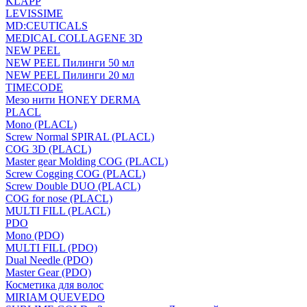
KLAPP
LEVISSIME
MD:CEUTICALS
MEDICAL COLLAGENE 3D
NEW PEEL
NEW PEEL Пилинги 50 мл
NEW PEEL Пилинги 20 мл
TIMECODE
Мезо нити HONEY DERMA
PLACL
Mono (PLACL)
Screw Normal SPIRAL (PLACL)
COG 3D (PLACL)
Master gear Molding COG (PLACL)
Screw Cogging COG (PLACL)
Screw Double DUO (PLACL)
COG for nose (PLACL)
MULTI FILL (PLACL)
PDO
Mono (PDO)
MULTI FILL (PDO)
Dual Needle (PDO)
Master Gear (PDO)
Косметика для волос
MIRIAM QUEVEDO