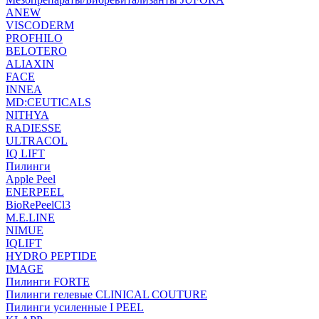
ANEW
VISCODERM
PROFHILO
BELOTERO
ALIAXIN
FACE
INNEA
MD:CEUTICALS
NITHYA
RADIESSE
ULTRACOL
IQ LIFT
Пилинги
Apple Peel
ENERPEEL
BioRePeelCl3
M.E.LINE
NIMUE
IQLIFT
HYDRO PEPTIDE
IMAGE
Пилинги FORTE
Пилинги гелевые CLINICAL COUTURE
Пилинги усиленные I PEEL