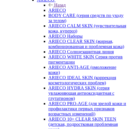
Назад
ARIECO
BODY CARE (серия средств по уходу
за телом)
ARIECO CALM SKIN (чувствительная
кожа, купероз)
ARIECO Наборы
ARIECO CLEAR SKIN (жирная,
комбинированная и проблемная кожа)
ARIECO Солнцезащитная линия
ARIECO WHITE SKIN Серия против
пигментации
ARIECO ANTI-AGE (омоложение
кожи)
ARIECO IDEAL SKIN (коррекция
косметологических проблем)
ARIECO HYDRA SKIN (серия
увлажняющая антиоксидантная с
глутатионом)
ARIECO PRO-AGE (для зрелой кожи и
профилактики первых признаков
возрастных изменений)
ARIECO 10+ CLEAR SKIN TEEN
(детская, подростковая проблемная