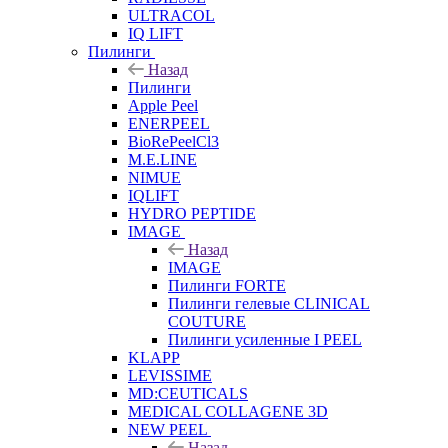
ULTRACOL
IQ LIFT
Пилинги
Назад
Пилинги
Apple Peel
ENERPEEL
BioRePeelCl3
M.E.LINE
NIMUE
IQLIFT
HYDRO PEPTIDE
IMAGE
Назад
IMAGE
Пилинги FORTE
Пилинги гелевые CLINICAL
COUTURE
Пилинги усиленные I PEEL
KLAPP
LEVISSIME
MD:CEUTICALS
MEDICAL COLLAGENE 3D
NEW PEEL
Назад