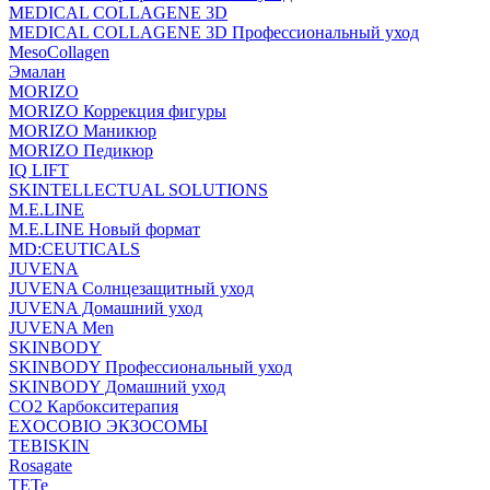
MEDICAL COLLAGENE 3D
MEDICAL COLLAGENE 3D Профессиональный уход
MesoCollagen
Эмалан
MORIZO
MORIZO Коррекция фигуры
MORIZO Маникюр
MORIZO Педикюр
IQ LIFT
SKINTELLECTUAL SOLUTIONS
M.E.LINE
M.E.LINE Новый формат
MD:CEUTICALS
JUVENA
JUVENA Солнцезащитный уход
JUVENA Домашний уход
JUVENA Men
SKINBODY
SKINBODY Профессиональный уход
SKINBODY Домашний уход
CO2 Карбокситерапия
EXOCOBIO ЭКЗОСОМЫ
TEBISKIN
Rosagate
TETe