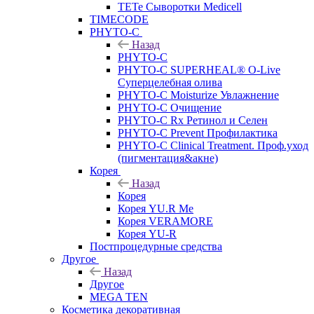
TETe Сыворотки Medicell
TIMECODE
PHYTO-C
Назад
PHYTO-C
PHYTO-C SUPERHEAL® O-Live
Суперцелебная олива
PHYTO-C Moisturize Увлажнение
PHYTO-C Очищение
PHYTO-C Rx Ретинол и Селен
PHYTO-C Prevent Профилактика
PHYTO-C Clinical Treatment. Проф.уход
(пигментация&акне)
Корея
Назад
Корея
Корея YU.R Me
Корея VERAMORE
Корея YU-R
Постпроцедурные средства
Другое
Назад
Другое
MEGA TEN
Косметика декоративная