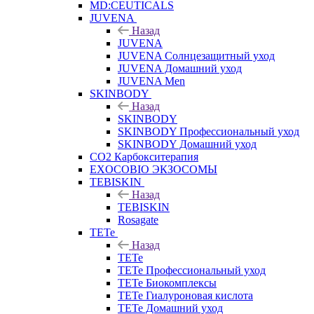
MD:CEUTICALS
JUVENA
Назад
JUVENA
JUVENA Солнцезащитный уход
JUVENA Домашний уход
JUVENA Men
SKINBODY
Назад
SKINBODY
SKINBODY Профессиональный уход
SKINBODY Домашний уход
CO2 Карбокситерапия
EXOCOBIO ЭКЗОСОМЫ
TEBISKIN
Назад
TEBISKIN
Rosagate
TETe
Назад
TETe
TETe Профессиональный уход
TETe Биокомплексы
TETe Гиалуроновая кислота
TETe Домашний уход