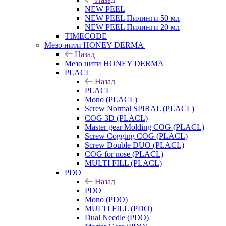
NEW PEEL
NEW PEEL Пилинги 50 мл
NEW PEEL Пилинги 20 мл
TIMECODE
Мезо нити HONEY DERMA
Назад
Мезо нити HONEY DERMA
PLACL
Назад
PLACL
Mono (PLACL)
Screw Normal SPIRAL (PLACL)
COG 3D (PLACL)
Master gear Molding COG (PLACL)
Screw Cogging COG (PLACL)
Screw Double DUO (PLACL)
COG for nose (PLACL)
MULTI FILL (PLACL)
PDO
Назад
PDO
Mono (PDO)
MULTI FILL (PDO)
Dual Needle (PDO)