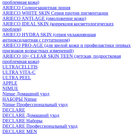
проблемная кожа)
ARIECO Солнцезащитная линия
ARIECO WHITE SKIN Серия против пигментации
ARIECO ANTI-AGE (омоложение кожи)
ARIECO IDEAL SKIN (коррекция косметологических
проблем)
ARIECO HYDRA SKIN (серия увлажняющая
антиоксидантная с глутатионом)
ARIECO PRO-AGE (для зрелой кожи и профилактики первых
признаков возрастных изменений)
ARIECO 10+ CLEAR SKIN TEEN (детская, подростковая
проблемная кожа)
ULTRACELLTIS
ULTRA VITA-C
ULTRA PEEL
APPLE
NIMUE
Nimue Домашний уход
НАБОРЫ Nimue
Nimue Профессиональный уход
DECLARE
DECLARE Домашний уход
DECLARE Наборы
DECLARE Профессиональный уход
DECLARE MEN