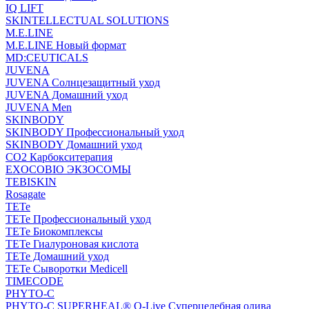
IQ LIFT
SKINTELLECTUAL SOLUTIONS
M.E.LINE
M.E.LINE Новый формат
MD:CEUTICALS
JUVENA
JUVENA Солнцезащитный уход
JUVENA Домашний уход
JUVENA Men
SKINBODY
SKINBODY Профессиональный уход
SKINBODY Домашний уход
CO2 Карбокситерапия
EXOCOBIO ЭКЗОСОМЫ
TEBISKIN
Rosagate
TETe
TETe Профессиональный уход
TETe Биокомплексы
TETe Гиалуроновая кислота
TETe Домашний уход
TETe Сыворотки Medicell
TIMECODE
PHYTO-C
PHYTO-C SUPERHEAL® O-Live Суперцелебная олива