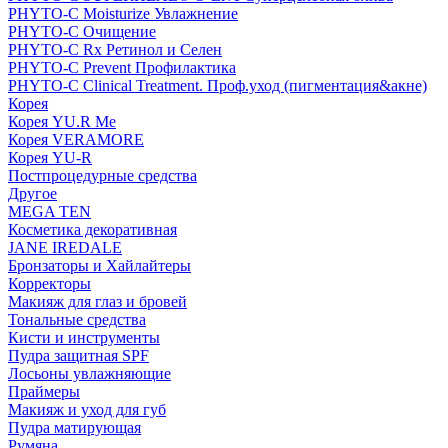
PHYTO-C Moisturize Увлажнение
PHYTO-C Очищение
PHYTO-C Rx Ретинол и Селен
PHYTO-C Prevent Профилактика
PHYTO-C Clinical Treatment. Проф.уход (пигментация&акне)
Корея
Корея YU.R Me
Корея VERAMORE
Корея YU-R
Постпроцедурные средства
Другое
MEGA TEN
Косметика декоративная
JANE IREDALE
Бронзаторы и Хайлайтеры
Корректоры
Макияж для глаз и бровей
Тональные средства
Кисти и инструменты
Пудра защитная SPF
Лосьоны увлажняющие
Праймеры
Макияж и уход для губ
Пудра матирующая
Румяна