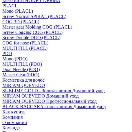
Мезо нити HONEY DERMA
PLACL
Mono (PLACL)
Screw Normal SPIRAL (PLACL)
COG 3D (PLACL)
Master gear Molding COG (PLACL)
Screw Cogging COG (PLACL)
Screw Double DUO (PLACL)
COG for nose (PLACL)
MULTI FILL (PLACL)
PDO
Mono (PDO)
MULTI FILL (PDO)
Dual Needle (PDO)
Master Gear (PDO)
Косметика для волос
MIRIAM QUEVEDO
SUBLIME GOLD - Золотая линия Домашний уход
MIRIAM QUEVEDO Домашний уход
MIRIAM QUEVEDO Профессиональный уход
BLACK BACCARA - новая линия Домашний уход
Как купить
Компания
О компании
Команда