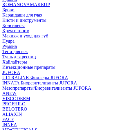
ROMANOVAMAKEUP
Брови
Карандаши для глаз
Кисти и инструменты
Консилеры
Крем с тоном
Макияж и уход для губ
Пудра
Румяна
Тени для век
Тушь для ресниц
Хайлайтеры
Инъекционные препараты
JUFORA
ULTRALINK Филлеры JUFORA
INNATA Биоревитализанты JUFORA
Мезопрепараты/Биоревитализанты JUFORA
ANEW
VISCODERM
PROFHILO
BELOTERO
ALIAXIN
FACE
INNEA
MD:CEUTICALS