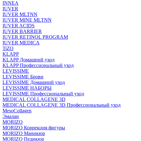
INNEA
IUVER
IUVER MLTNN
IUVER MINE MLTNN
IUVER ACIDS
IUVER BARRIER
IUVER RETINOL PROGRAM
IUVER MEDICA
TiZO
KLAPP
KLAPP Домашний уход
KLAPP Профессиональный уход
LEVISSIME
LEVISSIME Брови
LEVISSIME Домашний уход
LEVISSIME НАБОРЫ
LEVISSIME Профессиональный уход
MEDICAL COLLAGENE 3D
MEDICAL COLLAGENE 3D Профессиональный уход
MesoCollagen
Эмалан
MORIZO
MORIZO Коррекция фигуры
MORIZO Маникюр
MORIZO Педикюр