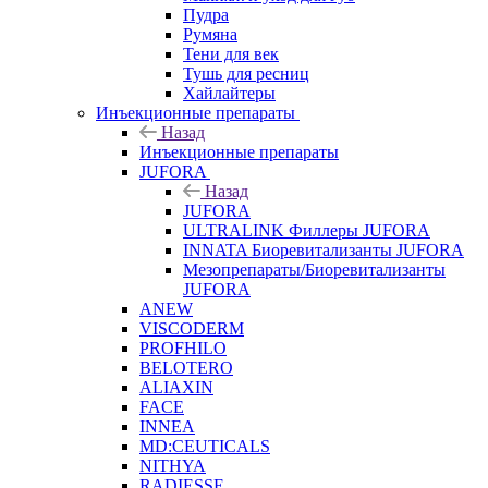
Пудра
Румяна
Тени для век
Тушь для ресниц
Хайлайтеры
Инъекционные препараты
Назад
Инъекционные препараты
JUFORA
Назад
JUFORA
ULTRALINK Филлеры JUFORA
INNATA Биоревитализанты JUFORA
Мезопрепараты/Биоревитализанты
JUFORA
ANEW
VISCODERM
PROFHILO
BELOTERO
ALIAXIN
FACE
INNEA
MD:CEUTICALS
NITHYA
RADIESSE