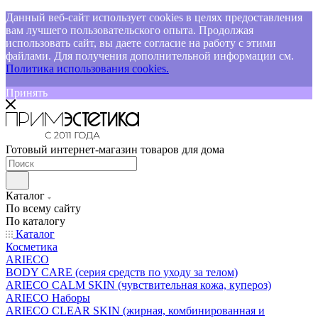
Данный веб-сайт использует cookies в целях предоставления
вам лучшего пользовательского опыта. Продолжая
использовать сайт, вы даете согласие на работу с этими
файлами. Для получения дополнительной информации см.
Политика использования cookies.
Принять
Готовый интернет-магазин товаров для дома
Каталог
По всему сайту
По каталогу
Каталог
Косметика
ARIECO
BODY CARE (серия средств по уходу за телом)
ARIECO CALM SKIN (чувствительная кожа, купероз)
ARIECO Наборы
ARIECO CLEAR SKIN (жирная, комбинированная и