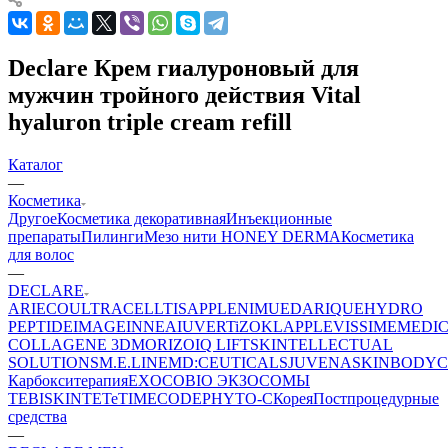
Declare Крем гиалуроновый для
мужчин тройного действия Vital
hyaluron triple cream refill
Каталог
—
Косметика
Другое
Косметика декоративная
Инъекционные
препараты
Пилинги
Мезо нити HONEY DERMA
Косметика
для волос
—
DECLARE
ARIECO
ULTRACELLTIS
APPLE
NIMUE
DARIQUE
HYDRO
PEPTIDE
IMAGE
INNEA
IUVER
TiZO
KLAPP
LEVISSIME
MEDI
COLLAGENE 3D
MORIZO
IQ LIFT
SKINTELLECTUAL
SOLUTIONS
M.E.LINE
MD:CEUTICALS
JUVENA
SKINBODY
C
Карбокситерапия
EXOCOBIO ЭКЗОСОМЫ
TEBISKIN
TETe
TIMECODE
PHYTO-C
Корея
Постпроцедурные
средства
—