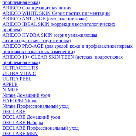
проблемная кожа)
ARIECO Солнцезащитная линия
ARIECO WHITE SKIN Серия против пигментации
ARIECO ANTI-AGE (омоложение кожи)
ARIECO IDEAL SKIN (коррекция косметологических
проблем)
ARIECO HYDRA SKIN (серия увлажняющая
антиоксидантная с глутатионом)
ARIECO PRO-AGE (для зрелой кожи и профилактики первых
признаков возрастных изменений)
ARIECO 10+ CLEAR SKIN TEEN (детская, подростковая
проблемная кожа)
ULTRACELLTIS
ULTRA VITA-C
ULTRA PEEL
APPLE
NIMUE
Nimue Домашний уход
НАБОРЫ Nimue
Nimue Профессиональный уход
DECLARE
DECLARE Домашний уход
DECLARE Наборы
DECLARE Профессиональный уход
DECLARE MEN