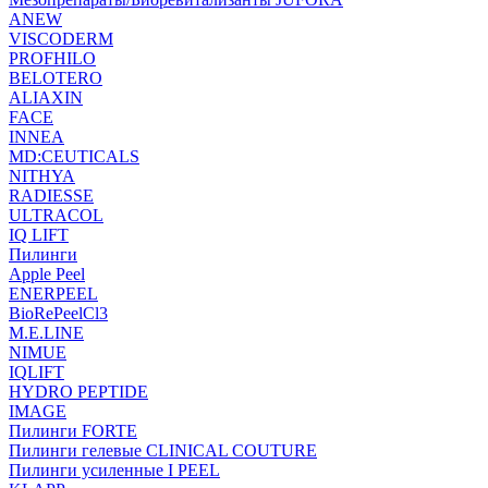
ANEW
VISCODERM
PROFHILO
BELOTERO
ALIAXIN
FACE
INNEA
MD:CEUTICALS
NITHYA
RADIESSE
ULTRACOL
IQ LIFT
Пилинги
Apple Peel
ENERPEEL
BioRePeelCl3
M.E.LINE
NIMUE
IQLIFT
HYDRO PEPTIDE
IMAGE
Пилинги FORTE
Пилинги гелевые CLINICAL COUTURE
Пилинги усиленные I PEEL