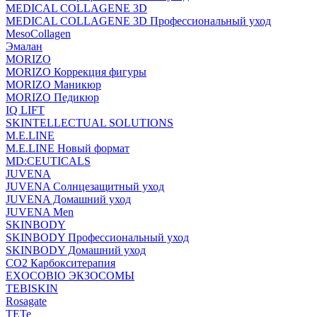
MEDICAL COLLAGENE 3D
MEDICAL COLLAGENE 3D Профессиональный уход
MesoCollagen
Эмалан
MORIZO
MORIZO Коррекция фигуры
MORIZO Маникюр
MORIZO Педикюр
IQ LIFT
SKINTELLECTUAL SOLUTIONS
M.E.LINE
M.E.LINE Новый формат
MD:CEUTICALS
JUVENA
JUVENA Солнцезащитный уход
JUVENA Домашний уход
JUVENA Men
SKINBODY
SKINBODY Профессиональный уход
SKINBODY Домашний уход
CO2 Карбокситерапия
EXOCOBIO ЭКЗОСОМЫ
TEBISKIN
Rosagate
TETe