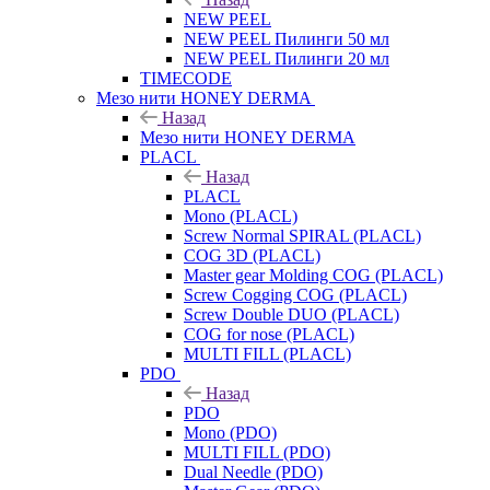
NEW PEEL
NEW PEEL Пилинги 50 мл
NEW PEEL Пилинги 20 мл
TIMECODE
Мезо нити HONEY DERMA
Назад
Мезо нити HONEY DERMA
PLACL
Назад
PLACL
Mono (PLACL)
Screw Normal SPIRAL (PLACL)
COG 3D (PLACL)
Master gear Molding COG (PLACL)
Screw Cogging COG (PLACL)
Screw Double DUO (PLACL)
COG for nose (PLACL)
MULTI FILL (PLACL)
PDO
Назад
PDO
Mono (PDO)
MULTI FILL (PDO)
Dual Needle (PDO)