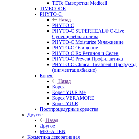
TETe Сыворотки Medicell
TIMECODE
PHYTO-C
Назад
PHYTO-C
PHYTO-C SUPERHEAL® O-Live
Суперцелебная олива
PHYTO-C Moisturize Увлажнение
PHYTO-C Очищение
PHYTO-C Rx Ретинол и Селен
PHYTO-C Prevent Профилактика
PHYTO-C Clinical Treatment. Проф.уход
(пигментация&акне)
Корея
Назад
Корея
Корея YU.R Me
Корея VERAMORE
Корея YU-R
Постпроцедурные средства
Другое
Назад
Другое
MEGA TEN
Косметика декоративная