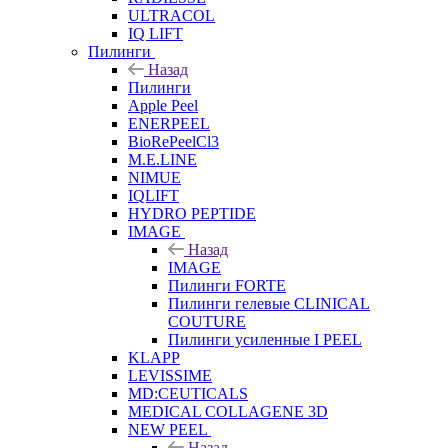
ULTRACOL
IQ LIFT
Пилинги
Назад
Пилинги
Apple Peel
ENERPEEL
BioRePeelCl3
M.E.LINE
NIMUE
IQLIFT
HYDRO PEPTIDE
IMAGE
Назад
IMAGE
Пилинги FORTE
Пилинги гелевые CLINICAL
COUTURE
Пилинги усиленные I PEEL
KLAPP
LEVISSIME
MD:CEUTICALS
MEDICAL COLLAGENE 3D
NEW PEEL
Назад