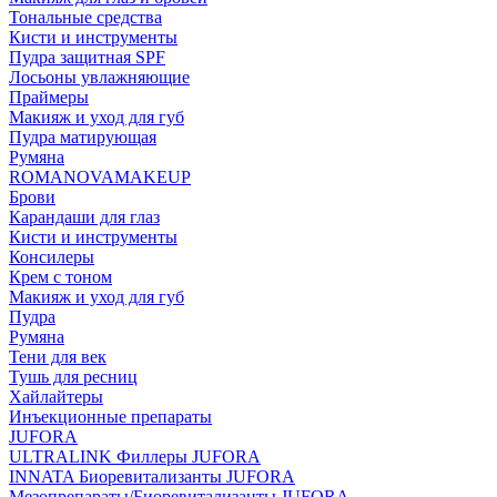
Тональные средства
Кисти и инструменты
Пудра защитная SPF
Лосьоны увлажняющие
Праймеры
Макияж и уход для губ
Пудра матирующая
Румяна
ROMANOVAMAKEUP
Брови
Карандаши для глаз
Кисти и инструменты
Консилеры
Крем с тоном
Макияж и уход для губ
Пудра
Румяна
Тени для век
Тушь для ресниц
Хайлайтеры
Инъекционные препараты
JUFORA
ULTRALINK Филлеры JUFORA
INNATA Биоревитализанты JUFORA
Мезопрепараты/Биоревитализанты JUFORA