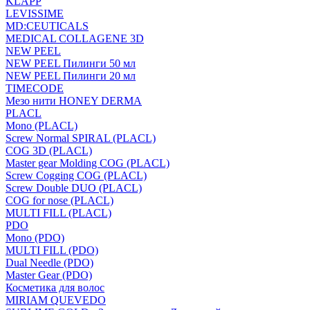
KLAPP
LEVISSIME
MD:CEUTICALS
MEDICAL COLLAGENE 3D
NEW PEEL
NEW PEEL Пилинги 50 мл
NEW PEEL Пилинги 20 мл
TIMECODE
Мезо нити HONEY DERMA
PLACL
Mono (PLACL)
Screw Normal SPIRAL (PLACL)
COG 3D (PLACL)
Master gear Molding COG (PLACL)
Screw Cogging COG (PLACL)
Screw Double DUO (PLACL)
COG for nose (PLACL)
MULTI FILL (PLACL)
PDO
Mono (PDO)
MULTI FILL (PDO)
Dual Needle (PDO)
Master Gear (PDO)
Косметика для волос
MIRIAM QUEVEDO