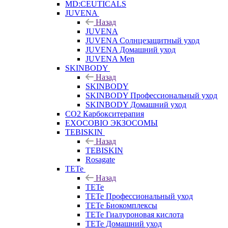
MD:CEUTICALS
JUVENA
Назад
JUVENA
JUVENA Солнцезащитный уход
JUVENA Домашний уход
JUVENA Men
SKINBODY
Назад
SKINBODY
SKINBODY Профессиональный уход
SKINBODY Домашний уход
CO2 Карбокситерапия
EXOCOBIO ЭКЗОСОМЫ
TEBISKIN
Назад
TEBISKIN
Rosagate
TETe
Назад
TETe
TETe Профессиональный уход
TETe Биокомплексы
TETe Гиалуроновая кислота
TETe Домашний уход