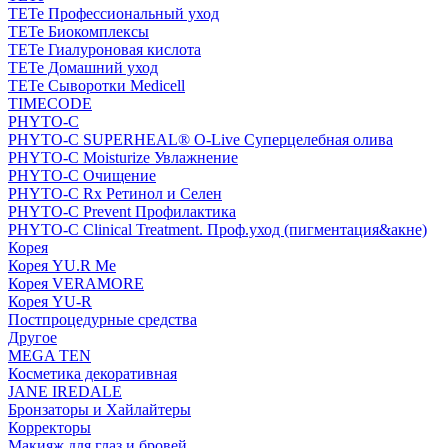
TETe Профессиональный уход
TETe Биокомплексы
TETe Гиалуроновая кислота
TETe Домашний уход
TETe Сыворотки Medicell
TIMECODE
PHYTO-C
PHYTO-C SUPERHEAL® O-Live Суперцелебная олива
PHYTO-C Moisturize Увлажнение
PHYTO-C Очищение
PHYTO-C Rx Ретинол и Селен
PHYTO-C Prevent Профилактика
PHYTO-C Clinical Treatment. Проф.уход (пигментация&акне)
Корея
Корея YU.R Me
Корея VERAMORE
Корея YU-R
Постпроцедурные средства
Другое
MEGA TEN
Косметика декоративная
JANE IREDALE
Бронзаторы и Хайлайтеры
Корректоры
Макияж для глаз и бровей