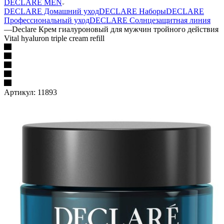
DECLARE MEN
DECLARE Домашний уход
DECLARE Наборы
DECLARE
Профессиональный уход
DECLARE Солнцезащитная линия
—
Declare Крем гиалуроновый для мужчин тройного действия
Vital hyaluron triple cream refill
Артикул:
11893