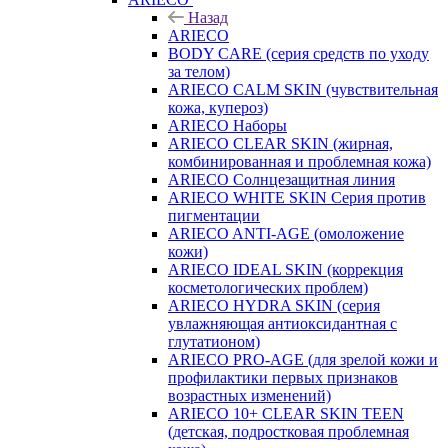
Назад
ARIECO
BODY CARE (серия средств по уходу
за телом)
ARIECO CALM SKIN (чувствительная
кожа, купероз)
ARIECO Наборы
ARIECO CLEAR SKIN (жирная,
комбинированная и проблемная кожа)
ARIECO Солнцезащитная линия
ARIECO WHITE SKIN Серия против
пигментации
ARIECO ANTI-AGE (омоложение
кожи)
ARIECO IDEAL SKIN (коррекция
косметологических проблем)
ARIECO HYDRA SKIN (серия
увлажняющая антиоксидантная с
глутатионом)
ARIECO PRO-AGE (для зрелой кожи и
профилактики первых признаков
возрастных изменений)
ARIECO 10+ CLEAR SKIN TEEN
(детская, подростковая проблемная