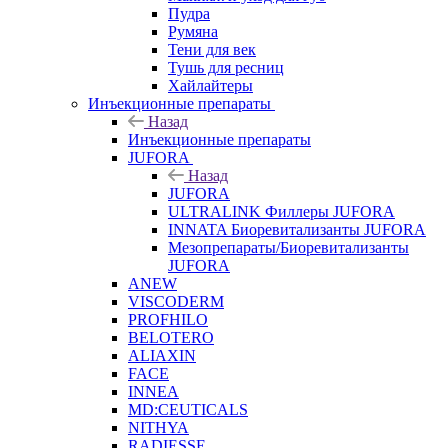
Пудра
Румяна
Тени для век
Тушь для ресниц
Хайлайтеры
Инъекционные препараты
Назад
Инъекционные препараты
JUFORA
Назад
JUFORA
ULTRALINK Филлеры JUFORA
INNATA Биоревитализанты JUFORA
Мезопрепараты/Биоревитализанты
JUFORA
ANEW
VISCODERM
PROFHILO
BELOTERO
ALIAXIN
FACE
INNEA
MD:CEUTICALS
NITHYA
RADIESSE