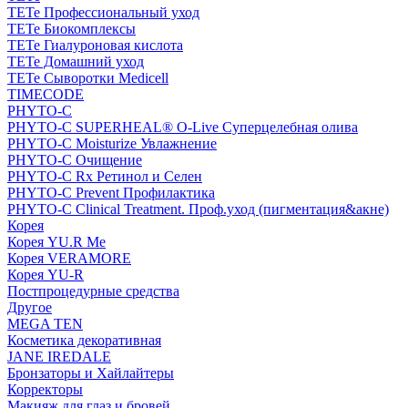
TETe Профессиональный уход
TETe Биокомплексы
TETe Гиалуроновая кислота
TETe Домашний уход
TETe Сыворотки Medicell
TIMECODE
PHYTO-C
PHYTO-C SUPERHEAL® O-Live Суперцелебная олива
PHYTO-C Moisturize Увлажнение
PHYTO-C Очищение
PHYTO-C Rx Ретинол и Селен
PHYTO-C Prevent Профилактика
PHYTO-C Clinical Treatment. Проф.уход (пигментация&акне)
Корея
Корея YU.R Me
Корея VERAMORE
Корея YU-R
Постпроцедурные средства
Другое
MEGA TEN
Косметика декоративная
JANE IREDALE
Бронзаторы и Хайлайтеры
Корректоры
Макияж для глаз и бровей