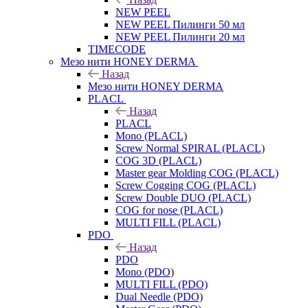
NEW PEEL
NEW PEEL Пилинги 50 мл
NEW PEEL Пилинги 20 мл
TIMECODE
Мезо нити HONEY DERMA
Назад
Мезо нити HONEY DERMA
PLACL
Назад
PLACL
Mono (PLACL)
Screw Normal SPIRAL (PLACL)
COG 3D (PLACL)
Master gear Molding COG (PLACL)
Screw Cogging COG (PLACL)
Screw Double DUO (PLACL)
COG for nose (PLACL)
MULTI FILL (PLACL)
PDO
Назад
PDO
Mono (PDO)
MULTI FILL (PDO)
Dual Needle (PDO)