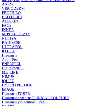
ANEW
VISCODERM
PROFHILO
BELOTERO
ALIAXIN
FACE
INNEA
MD:CEUTICALS
NITHYA
RADIESSE
ULTRACOL
IQ LIFT
Пилинги
Apple Peel
ENERPEEL
BioRePeelCl3
M.E.LINE
NIMUE
IQLIFT
HYDRO PEPTIDE
IMAGE
Пилинги FORTE
Пилинги гелевые CLINICAL COUTURE
Пилинги усиленные I PEEL