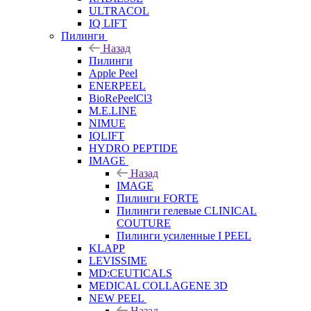
ULTRACOL
IQ LIFT
Пилинги
Назад
Пилинги
Apple Peel
ENERPEEL
BioRePeelCl3
M.E.LINE
NIMUE
IQLIFT
HYDRO PEPTIDE
IMAGE
Назад
IMAGE
Пилинги FORTE
Пилинги гелевые CLINICAL
COUTURE
Пилинги усиленные I PEEL
KLAPP
LEVISSIME
MD:CEUTICALS
MEDICAL COLLAGENE 3D
NEW PEEL
Назад