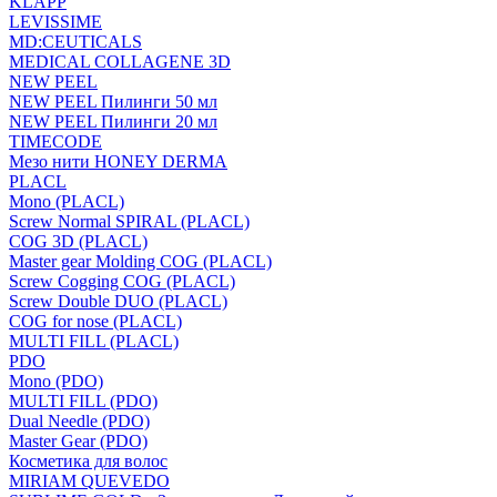
KLAPP
LEVISSIME
MD:CEUTICALS
MEDICAL COLLAGENE 3D
NEW PEEL
NEW PEEL Пилинги 50 мл
NEW PEEL Пилинги 20 мл
TIMECODE
Мезо нити HONEY DERMA
PLACL
Mono (PLACL)
Screw Normal SPIRAL (PLACL)
COG 3D (PLACL)
Master gear Molding COG (PLACL)
Screw Cogging COG (PLACL)
Screw Double DUO (PLACL)
COG for nose (PLACL)
MULTI FILL (PLACL)
PDO
Mono (PDO)
MULTI FILL (PDO)
Dual Needle (PDO)
Master Gear (PDO)
Косметика для волос
MIRIAM QUEVEDO