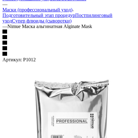
—
Маски (профессиональный уход)
Подготовительный этап процедур
Постпилинговый
уход
Супер флюиды (сыворотки)
—
Nimue Маска альгинатная Alginate Mask
Артикул:
P1012