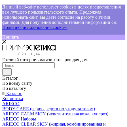
Данный веб-сайт использует cookies в целях предоставления
вам лучшего пользовательского опыта. Продолжая
использовать сайт, вы даете согласие на работу с этими
файлами. Для получения дополнительной информации см.
Политика использования cookies.
Принять
Готовый интернет-магазин товаров для дома
Каталог
По всему сайту
По каталогу
Каталог
Косметика
ARIECO
BODY CARE (серия средств по уходу за телом)
ARIECO CALM SKIN (чувствительная кожа, купероз)
ARIECO Наборы
ARIECO CLEAR SKIN (жирная, комбинированная и