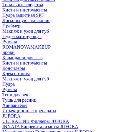
Тональные средства
Кисти и инструменты
Пудра защитная SPF
Лосьоны увлажняющие
Праймеры
Макияж и уход для губ
Пудра матирующая
Румяна
ROMANOVAMAKEUP
Брови
Карандаши для глаз
Кисти и инструменты
Консилеры
Крем с тоном
Макияж и уход для губ
Пудра
Румяна
Тени для век
Тушь для ресниц
Хайлайтеры
Инъекционные препараты
JUFORA
ULTRALINK Филлеры JUFORA
INNATA Биоревитализанты JUFORA
Мезопрепараты/Биоревитализанты JUFORA