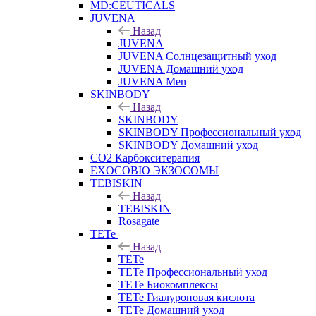
MD:CEUTICALS
JUVENA
Назад
JUVENA
JUVENA Солнцезащитный уход
JUVENA Домашний уход
JUVENA Men
SKINBODY
Назад
SKINBODY
SKINBODY Профессиональный уход
SKINBODY Домашний уход
CO2 Карбокситерапия
EXOCOBIO ЭКЗОСОМЫ
TEBISKIN
Назад
TEBISKIN
Rosagate
TETe
Назад
TETe
TETe Профессиональный уход
TETe Биокомплексы
TETe Гиалуроновая кислота
TETe Домашний уход