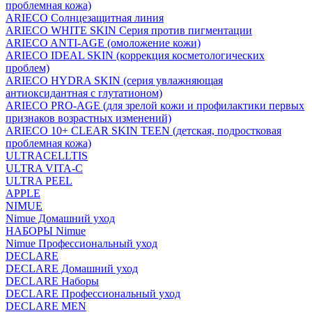
проблемная кожа)
ARIECO Солнцезащитная линия
ARIECO WHITE SKIN Серия против пигментации
ARIECO ANTI-AGE (омоложение кожи)
ARIECO IDEAL SKIN (коррекция косметологических
проблем)
ARIECO HYDRA SKIN (серия увлажняющая
антиоксидантная с глутатионом)
ARIECO PRO-AGE (для зрелой кожи и профилактики первых
признаков возрастных изменений)
ARIECO 10+ CLEAR SKIN TEEN (детская, подростковая
проблемная кожа)
ULTRACELLTIS
ULTRA VITA-C
ULTRA PEEL
APPLE
NIMUE
Nimue Домашний уход
НАБОРЫ Nimue
Nimue Профессиональный уход
DECLARE
DECLARE Домашний уход
DECLARE Наборы
DECLARE Профессиональный уход
DECLARE MEN