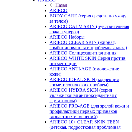
Назад
ARIECO
BODY CARE (серия средств по уходу
за телом)
ARIECO CALM SKIN (чувствительная
кожа, купероз)
ARIECO Наборы
ARIECO CLEAR SKIN (жирная,
комбинированная и проблемная кожа)
ARIECO Солнцезащитная линия
ARIECO WHITE SKIN Серия против
пигментации
ARIECO ANTI-AGE (омоложение
кожи)
ARIECO IDEAL SKIN (коррекция
косметологических проблем)
ARIECO HYDRA SKIN (серия
увлажняющая антиоксидантная с
глутатионом)
ARIECO PRO-AGE (для зрелой кожи и
профилактики первых признаков
возрастных изменений)
ARIECO 10+ CLEAR SKIN TEEN
(детская, подростковая проблемная