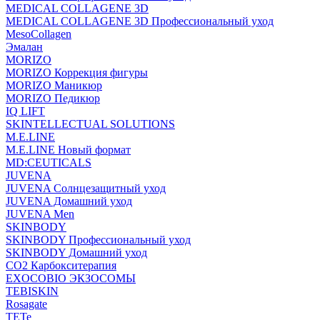
MEDICAL COLLAGENE 3D
MEDICAL COLLAGENE 3D Профессиональный уход
MesoCollagen
Эмалан
MORIZO
MORIZO Коррекция фигуры
MORIZO Маникюр
MORIZO Педикюр
IQ LIFT
SKINTELLECTUAL SOLUTIONS
M.E.LINE
M.E.LINE Новый формат
MD:CEUTICALS
JUVENA
JUVENA Солнцезащитный уход
JUVENA Домашний уход
JUVENA Men
SKINBODY
SKINBODY Профессиональный уход
SKINBODY Домашний уход
CO2 Карбокситерапия
EXOCOBIO ЭКЗОСОМЫ
TEBISKIN
Rosagate
TETe