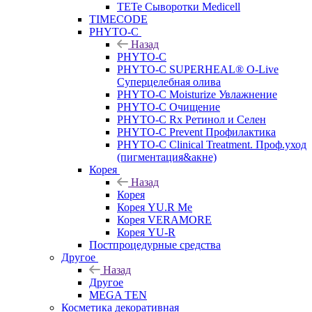
TETe Сыворотки Medicell
TIMECODE
PHYTO-C
Назад
PHYTO-C
PHYTO-C SUPERHEAL® O-Live
Суперцелебная олива
PHYTO-C Moisturize Увлажнение
PHYTO-C Очищение
PHYTO-C Rx Ретинол и Селен
PHYTO-C Prevent Профилактика
PHYTO-C Clinical Treatment. Проф.уход
(пигментация&акне)
Корея
Назад
Корея
Корея YU.R Me
Корея VERAMORE
Корея YU-R
Постпроцедурные средства
Другое
Назад
Другое
MEGA TEN
Косметика декоративная