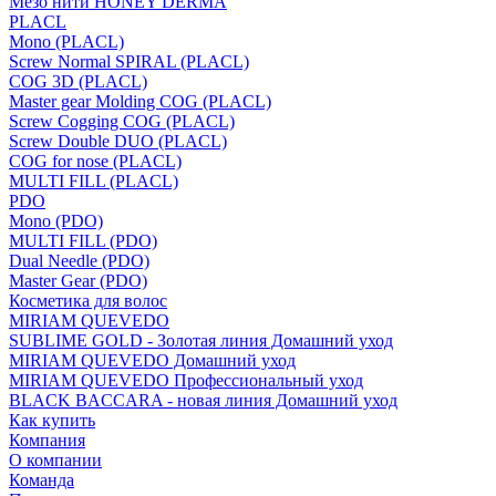
Мезо нити HONEY DERMA
PLACL
Mono (PLACL)
Screw Normal SPIRAL (PLACL)
COG 3D (PLACL)
Master gear Molding COG (PLACL)
Screw Cogging COG (PLACL)
Screw Double DUO (PLACL)
COG for nose (PLACL)
MULTI FILL (PLACL)
PDO
Mono (PDO)
MULTI FILL (PDO)
Dual Needle (PDO)
Master Gear (PDO)
Косметика для волос
MIRIAM QUEVEDO
SUBLIME GOLD - Золотая линия Домашний уход
MIRIAM QUEVEDO Домашний уход
MIRIAM QUEVEDO Профессиональный уход
BLACK BACCARA - новая линия Домашний уход
Как купить
Компания
О компании
Команда