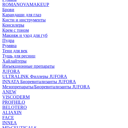
ROMANOVAMAKEUP
Брови
Карандаши для глаз
Кисти и инструменты
Консилеры
Крем с тоном
Макияж и уход для губ
Пудра
Румяна
Тени для век
Тушь для ресниц
Хайлайтеры
Инъекционные препараты
JUFORA
ULTRALINK Филлеры JUFORA
INNATA Биоревитализанты JUFORA
Мезопрепараты/Биоревитализанты JUFORA
ANEW
VISCODERM
PROFHILO
BELOTERO
ALIAXIN
FACE
INNEA
MD:CEUTICALS