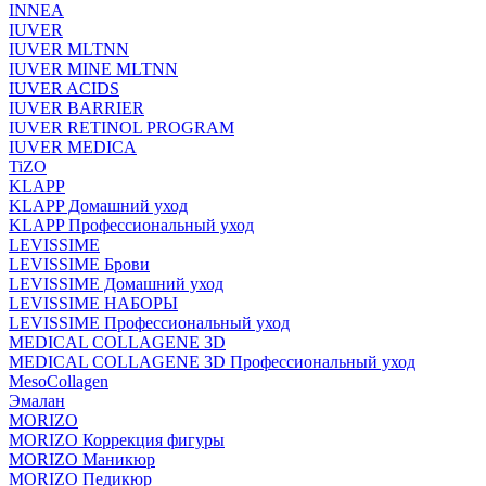
INNEA
IUVER
IUVER MLTNN
IUVER MINE MLTNN
IUVER ACIDS
IUVER BARRIER
IUVER RETINOL PROGRAM
IUVER MEDICA
TiZO
KLAPP
KLAPP Домашний уход
KLAPP Профессиональный уход
LEVISSIME
LEVISSIME Брови
LEVISSIME Домашний уход
LEVISSIME НАБОРЫ
LEVISSIME Профессиональный уход
MEDICAL COLLAGENE 3D
MEDICAL COLLAGENE 3D Профессиональный уход
MesoCollagen
Эмалан
MORIZO
MORIZO Коррекция фигуры
MORIZO Маникюр
MORIZO Педикюр