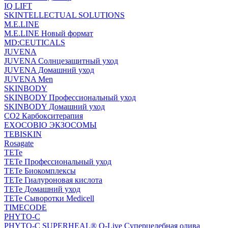
IQ LIFT
SKINTELLECTUAL SOLUTIONS
M.E.LINE
M.E.LINE Новый формат
MD:CEUTICALS
JUVENA
JUVENA Солнцезащитный уход
JUVENA Домашний уход
JUVENA Men
SKINBODY
SKINBODY Профессиональный уход
SKINBODY Домашний уход
CO2 Карбокситерапия
EXOCOBIO ЭКЗОСОМЫ
TEBISKIN
Rosagate
TETe
TETe Профессиональный уход
TETe Биокомплексы
TETe Гиалуроновая кислота
TETe Домашний уход
TETe Сыворотки Medicell
TIMECODE
PHYTO-C
PHYTO-C SUPERHEAL® O-Live Суперцелебная олива