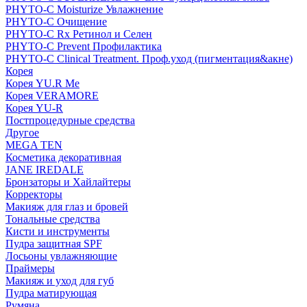
PHYTO-C Moisturize Увлажнение
PHYTO-C Очищение
PHYTO-C Rx Ретинол и Селен
PHYTO-C Prevent Профилактика
PHYTO-C Clinical Treatment. Проф.уход (пигментация&акне)
Корея
Корея YU.R Me
Корея VERAMORE
Корея YU-R
Постпроцедурные средства
Другое
MEGA TEN
Косметика декоративная
JANE IREDALE
Бронзаторы и Хайлайтеры
Корректоры
Макияж для глаз и бровей
Тональные средства
Кисти и инструменты
Пудра защитная SPF
Лосьоны увлажняющие
Праймеры
Макияж и уход для губ
Пудра матирующая
Румяна