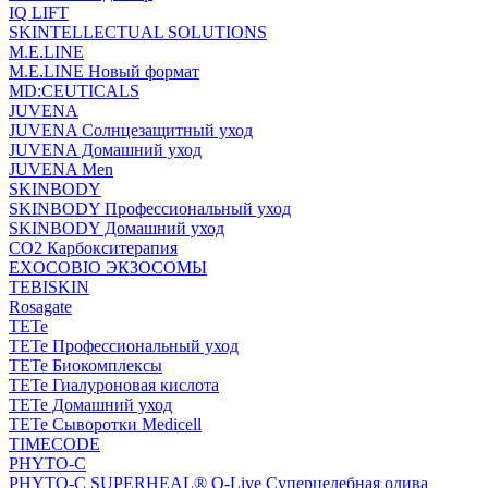
IQ LIFT
SKINTELLECTUAL SOLUTIONS
M.E.LINE
M.E.LINE Новый формат
MD:CEUTICALS
JUVENA
JUVENA Солнцезащитный уход
JUVENA Домашний уход
JUVENA Men
SKINBODY
SKINBODY Профессиональный уход
SKINBODY Домашний уход
CO2 Карбокситерапия
EXOCOBIO ЭКЗОСОМЫ
TEBISKIN
Rosagate
TETe
TETe Профессиональный уход
TETe Биокомплексы
TETe Гиалуроновая кислота
TETe Домашний уход
TETe Сыворотки Medicell
TIMECODE
PHYTO-C
PHYTO-C SUPERHEAL® O-Live Суперцелебная олива