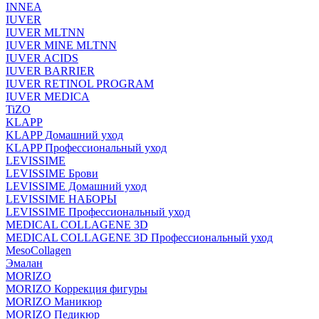
INNEA
IUVER
IUVER MLTNN
IUVER MINE MLTNN
IUVER ACIDS
IUVER BARRIER
IUVER RETINOL PROGRAM
IUVER MEDICA
TiZO
KLAPP
KLAPP Домашний уход
KLAPP Профессиональный уход
LEVISSIME
LEVISSIME Брови
LEVISSIME Домашний уход
LEVISSIME НАБОРЫ
LEVISSIME Профессиональный уход
MEDICAL COLLAGENE 3D
MEDICAL COLLAGENE 3D Профессиональный уход
MesoCollagen
Эмалан
MORIZO
MORIZO Коррекция фигуры
MORIZO Маникюр
MORIZO Педикюр