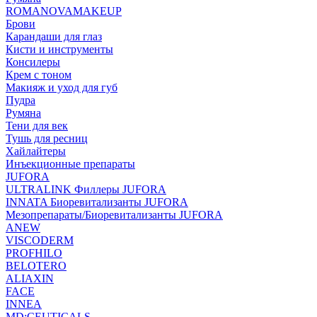
ROMANOVAMAKEUP
Брови
Карандаши для глаз
Кисти и инструменты
Консилеры
Крем с тоном
Макияж и уход для губ
Пудра
Румяна
Тени для век
Тушь для ресниц
Хайлайтеры
Инъекционные препараты
JUFORA
ULTRALINK Филлеры JUFORA
INNATA Биоревитализанты JUFORA
Мезопрепараты/Биоревитализанты JUFORA
ANEW
VISCODERM
PROFHILO
BELOTERO
ALIAXIN
FACE
INNEA
MD:CEUTICALS