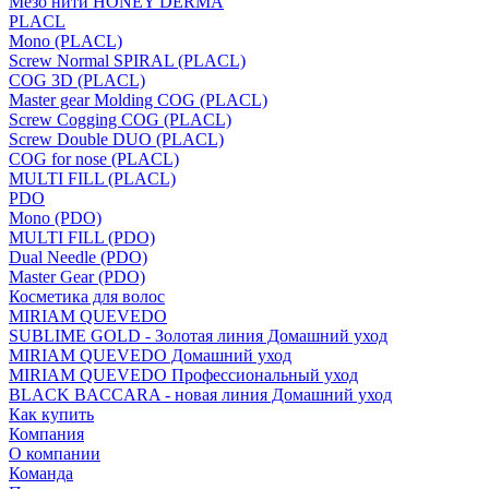
Мезо нити HONEY DERMA
PLACL
Mono (PLACL)
Screw Normal SPIRAL (PLACL)
COG 3D (PLACL)
Master gear Molding COG (PLACL)
Screw Cogging COG (PLACL)
Screw Double DUO (PLACL)
COG for nose (PLACL)
MULTI FILL (PLACL)
PDO
Mono (PDO)
MULTI FILL (PDO)
Dual Needle (PDO)
Master Gear (PDO)
Косметика для волос
MIRIAM QUEVEDO
SUBLIME GOLD - Золотая линия Домашний уход
MIRIAM QUEVEDO Домашний уход
MIRIAM QUEVEDO Профессиональный уход
BLACK BACCARA - новая линия Домашний уход
Как купить
Компания
О компании
Команда