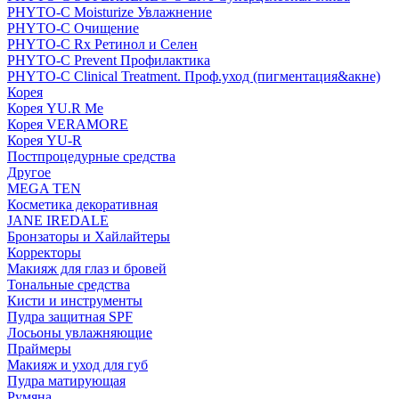
PHYTO-C Moisturize Увлажнение
PHYTO-C Очищение
PHYTO-C Rx Ретинол и Селен
PHYTO-C Prevent Профилактика
PHYTO-C Clinical Treatment. Проф.уход (пигментация&акне)
Корея
Корея YU.R Me
Корея VERAMORE
Корея YU-R
Постпроцедурные средства
Другое
MEGA TEN
Косметика декоративная
JANE IREDALE
Бронзаторы и Хайлайтеры
Корректоры
Макияж для глаз и бровей
Тональные средства
Кисти и инструменты
Пудра защитная SPF
Лосьоны увлажняющие
Праймеры
Макияж и уход для губ
Пудра матирующая
Румяна