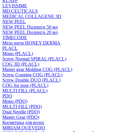
KLAPP
LEVISSIME
MD:CEUTICALS
MEDICAL COLLAGENE 3D
NEW PEEL
NEW PEEL Пилинги 50 мл
NEW PEEL Пилинги 20 мл
TIMECODE
Мезо нити HONEY DERMA
PLACL
Mono (PLACL)
Screw Normal SPIRAL (PLACL)
COG 3D (PLACL)
Master gear Molding COG (PLACL)
Screw Cogging COG (PLACL)
Screw Double DUO (PLACL)
COG for nose (PLACL)
MULTI FILL (PLACL)
PDO
Mono (PDO)
MULTI FILL (PDO)
Dual Needle (PDO)
Master Gear (PDO)
Косметика для волос
MIRIAM QUEVEDO