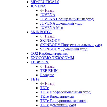
MD:CEUTICALS
JUVENA
Назад
JUVENA
JUVENA Солнцезащитный уход
JUVENA Домашний уход
JUVENA Men
SKINBODY
Назад
SKINBODY
SKINBODY Профессиональный уход
SKINBODY Домашний уход
CO2 Карбокситерапия
EXOCOBIO ЭКЗОСОМЫ
TEBISKIN
Назад
TEBISKIN
Rosagate
TETe
Назад
TETe
TETe Профессиональный уход
TETe Биокомплексы
TETe Гиалуроновая кислота
TETe Домашний уход