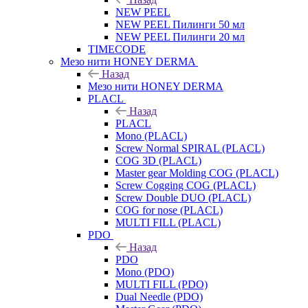
NEW PEEL
NEW PEEL Пилинги 50 мл
NEW PEEL Пилинги 20 мл
TIMECODE
Мезо нити HONEY DERMA
Назад
Мезо нити HONEY DERMA
PLACL
Назад
PLACL
Mono (PLACL)
Screw Normal SPIRAL (PLACL)
COG 3D (PLACL)
Master gear Molding COG (PLACL)
Screw Cogging COG (PLACL)
Screw Double DUO (PLACL)
COG for nose (PLACL)
MULTI FILL (PLACL)
PDO
Назад
PDO
Mono (PDO)
MULTI FILL (PDO)
Dual Needle (PDO)