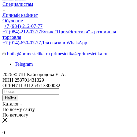
Специалистам
Личный кабинет
Обучение
+7 (984)-212-07-77
+7 (984)-212-07-77
Бутик "ПримЭстетика" - розничная
торговля
+7 (914)-650-07-77
Для связи в WhatsApp
butik@primestetika.ru
primestetika@primestetika.ru
Telegram
2026 © ИП Кайгородова Е. А.
ИНН 253701431329
ОГРНИП 311253713300032
Найти
Каталог
По всему сайту
По каталогу
0