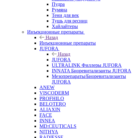
Пудра
Румяна
Тени для век
Тушь для ресниц
Хайлайтеры
Инъекционные препараты
Назад
Инъекционные препараты
JUFORA
Назад
JUFORA
ULTRALINK Филлеры JUFORA
INNATA Биоревитализанты JUFORA
Мезопрепараты/Биоревитализанты
JUFORA
ANEW
VISCODERM
PROFHILO
BELOTERO
ALIAXIN
FACE
INNEA
MD:CEUTICALS
NITHYA
RADIESSE