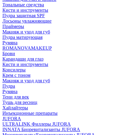
Тональные средства
Кисти и инструменты
Пудра защитная SPF
Лосьоны увлажняющие
Праймеры
Макияж и уход для губ
Пудра матирующая
Румяна
ROMANOVAMAKEUP
Брови
Карандаши для глаз
Кисти и инструменты
Консилеры
Крем с тоном
Макияж и уход для губ
Пудра
Румяна
Тени для век
Тушь для ресниц
Хайлайтеры
Инъекционные препараты
JUFORA
ULTRALINK Филлеры JUFORA
INNATA Биоревитализанты JUFORA
Мезопрепараты/Биоревитализанты JUFORA