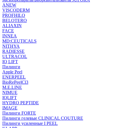
ANEW
VISCODERM
PROFHILO
BELOTERO
ALIAXIN
FACE
INNEA
MD:CEUTICALS
NITHYA
RADIESSE
ULTRACOL
IQ LIFT
Пилинги
Apple Peel
ENERPEEL
BioRePeelCl3
M.E.LINE
NIMUE
IQLIFT
HYDRO PEPTIDE
IMAGE
Пилинги FORTE
Пилинги гелевые CLINICAL COUTURE
Пилинги усиленные I PEEL