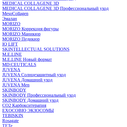
MEDICAL COLLAGENE 3D
MEDICAL COLLAGENE 3D Профессиональный уход
MesoCollagen
Эмалан
MORIZO
MORIZO Коррекция фигуры
MORIZO Маникюр
MORIZO Педикюр
IQ LIFT
SKINTELLECTUAL SOLUTIONS
M.E.LINE
M.E.LINE Новый формат
MD:CEUTICALS
JUVENA
JUVENA Солнцезащитный уход
JUVENA Домашний уход
JUVENA Men
SKINBODY
SKINBODY Профессиональный уход
SKINBODY Домашний уход
CO2 Карбокситерапия
EXOCOBIO ЭКЗОСОМЫ
TEBISKIN
Rosagate
TETe