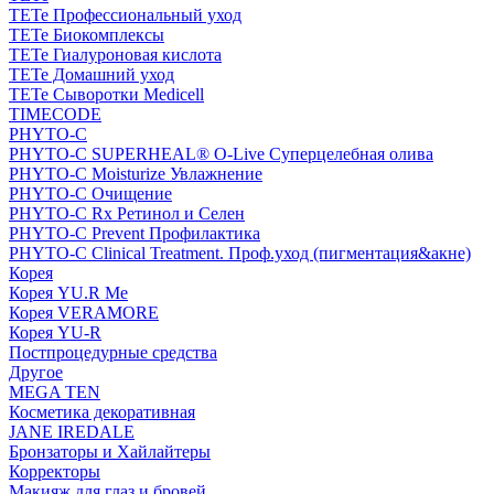
TETe Профессиональный уход
TETe Биокомплексы
TETe Гиалуроновая кислота
TETe Домашний уход
TETe Сыворотки Medicell
TIMECODE
PHYTO-C
PHYTO-C SUPERHEAL® O-Live Суперцелебная олива
PHYTO-C Moisturize Увлажнение
PHYTO-C Очищение
PHYTO-C Rx Ретинол и Селен
PHYTO-C Prevent Профилактика
PHYTO-C Clinical Treatment. Проф.уход (пигментация&акне)
Корея
Корея YU.R Me
Корея VERAMORE
Корея YU-R
Постпроцедурные средства
Другое
MEGA TEN
Косметика декоративная
JANE IREDALE
Бронзаторы и Хайлайтеры
Корректоры
Макияж для глаз и бровей