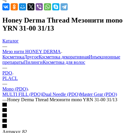
Honey Derma Thread Мезонити mono
YRN 31-00 31/13
Каталог
—
Мезо нити HONEY DERMA
Косметика
Другое
Косметика декоративная
Инъекционные
препараты
Пилинги
Косметика для волос
—
PDO
PLACL
—
Mono (PDO)
MULTI FILL (PDO)
Dual Needle (PDO)
Master Gear (PDO)
—
Honey Derma Thread Мезонити mono YRN 31-00 31/13
Артикул:
82