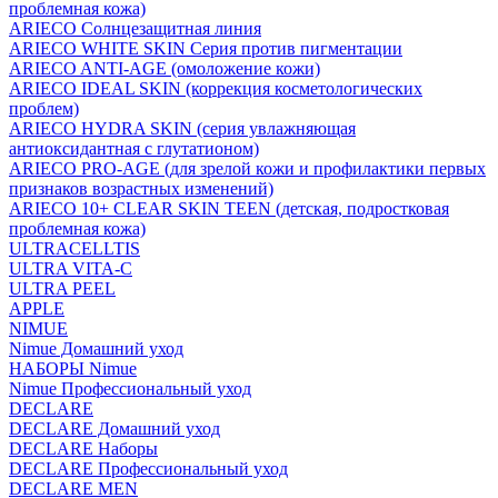
проблемная кожа)
ARIECO Солнцезащитная линия
ARIECO WHITE SKIN Серия против пигментации
ARIECO ANTI-AGE (омоложение кожи)
ARIECO IDEAL SKIN (коррекция косметологических
проблем)
ARIECO HYDRA SKIN (серия увлажняющая
антиоксидантная с глутатионом)
ARIECO PRO-AGE (для зрелой кожи и профилактики первых
признаков возрастных изменений)
ARIECO 10+ CLEAR SKIN TEEN (детская, подростковая
проблемная кожа)
ULTRACELLTIS
ULTRA VITA-C
ULTRA PEEL
APPLE
NIMUE
Nimue Домашний уход
НАБОРЫ Nimue
Nimue Профессиональный уход
DECLARE
DECLARE Домашний уход
DECLARE Наборы
DECLARE Профессиональный уход
DECLARE MEN