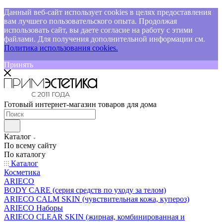
Данный веб-сайт использует cookies в целях предоставления
вам лучшего пользовательского опыта. Продолжая
использовать сайт, вы даете согласие на работу с этими
файлами. Для получения дополнительной информации см.
Политика использования cookies.
Принять
Готовый интернет-магазин товаров для дома
Каталог
По всему сайту
По каталогу
Каталог
Косметика
ARIECO
BODY CARE (серия средств по уходу за телом)
ARIECO CALM SKIN (чувствительная кожа, купероз)
ARIECO Наборы
ARIECO CLEAR SKIN (жирная, комбинированная и