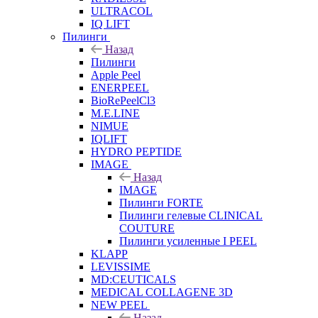
ULTRACOL
IQ LIFT
Пилинги
Назад
Пилинги
Apple Peel
ENERPEEL
BioRePeelCl3
M.E.LINE
NIMUE
IQLIFT
HYDRO PEPTIDE
IMAGE
Назад
IMAGE
Пилинги FORTE
Пилинги гелевые CLINICAL
COUTURE
Пилинги усиленные I PEEL
KLAPP
LEVISSIME
MD:CEUTICALS
MEDICAL COLLAGENE 3D
NEW PEEL
Назад