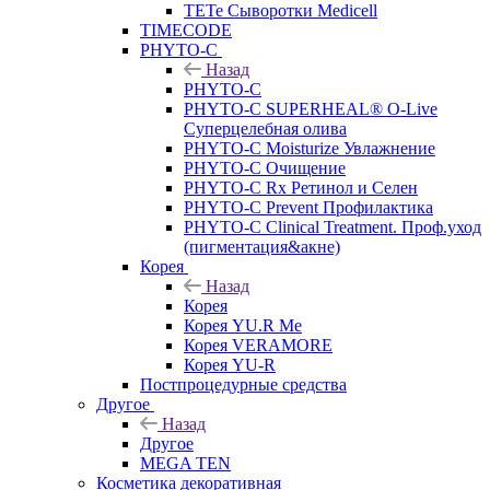
TETe Сыворотки Medicell
TIMECODE
PHYTO-C
Назад
PHYTO-C
PHYTO-C SUPERHEAL® O-Live
Суперцелебная олива
PHYTO-C Moisturize Увлажнение
PHYTO-C Очищение
PHYTO-C Rx Ретинол и Селен
PHYTO-C Prevent Профилактика
PHYTO-C Clinical Treatment. Проф.уход
(пигментация&акне)
Корея
Назад
Корея
Корея YU.R Me
Корея VERAMORE
Корея YU-R
Постпроцедурные средства
Другое
Назад
Другое
MEGA TEN
Косметика декоративная