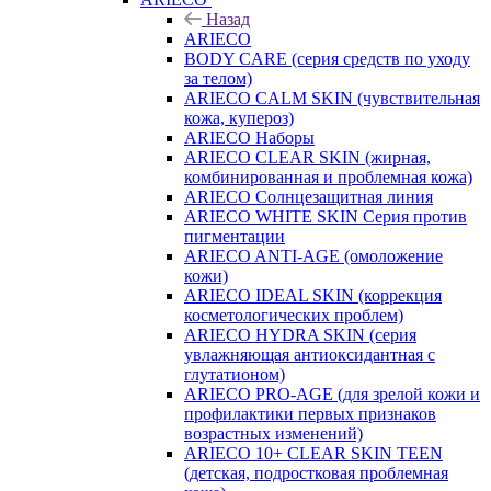
Назад
ARIECO
BODY CARE (серия средств по уходу
за телом)
ARIECO CALM SKIN (чувствительная
кожа, купероз)
ARIECO Наборы
ARIECO CLEAR SKIN (жирная,
комбинированная и проблемная кожа)
ARIECO Солнцезащитная линия
ARIECO WHITE SKIN Серия против
пигментации
ARIECO ANTI-AGE (омоложение
кожи)
ARIECO IDEAL SKIN (коррекция
косметологических проблем)
ARIECO HYDRA SKIN (серия
увлажняющая антиоксидантная с
глутатионом)
ARIECO PRO-AGE (для зрелой кожи и
профилактики первых признаков
возрастных изменений)
ARIECO 10+ CLEAR SKIN TEEN
(детская, подростковая проблемная