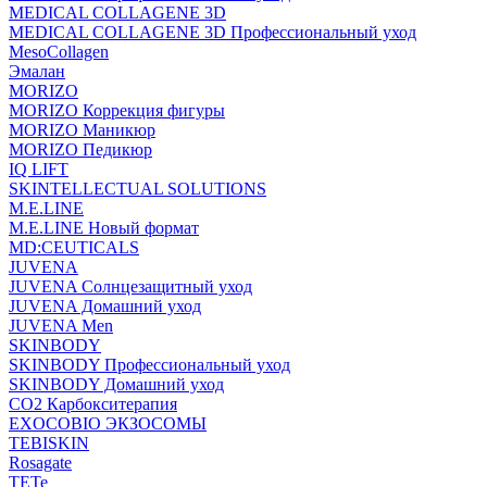
MEDICAL COLLAGENE 3D
MEDICAL COLLAGENE 3D Профессиональный уход
MesoCollagen
Эмалан
MORIZO
MORIZO Коррекция фигуры
MORIZO Маникюр
MORIZO Педикюр
IQ LIFT
SKINTELLECTUAL SOLUTIONS
M.E.LINE
M.E.LINE Новый формат
MD:CEUTICALS
JUVENA
JUVENA Солнцезащитный уход
JUVENA Домашний уход
JUVENA Men
SKINBODY
SKINBODY Профессиональный уход
SKINBODY Домашний уход
CO2 Карбокситерапия
EXOCOBIO ЭКЗОСОМЫ
TEBISKIN
Rosagate
TETe