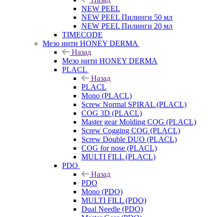
NEW PEEL
NEW PEEL Пилинги 50 мл
NEW PEEL Пилинги 20 мл
TIMECODE
Мезо нити HONEY DERMA
Назад
Мезо нити HONEY DERMA
PLACL
Назад
PLACL
Mono (PLACL)
Screw Normal SPIRAL (PLACL)
COG 3D (PLACL)
Master gear Molding COG (PLACL)
Screw Cogging COG (PLACL)
Screw Double DUO (PLACL)
COG for nose (PLACL)
MULTI FILL (PLACL)
PDO
Назад
PDO
Mono (PDO)
MULTI FILL (PDO)
Dual Needle (PDO)