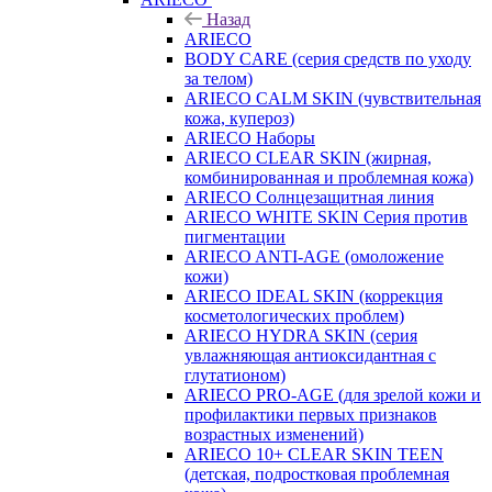
Назад
ARIECO
BODY CARE (серия средств по уходу
за телом)
ARIECO CALM SKIN (чувствительная
кожа, купероз)
ARIECO Наборы
ARIECO CLEAR SKIN (жирная,
комбинированная и проблемная кожа)
ARIECO Солнцезащитная линия
ARIECO WHITE SKIN Серия против
пигментации
ARIECO ANTI-AGE (омоложение
кожи)
ARIECO IDEAL SKIN (коррекция
косметологических проблем)
ARIECO HYDRA SKIN (серия
увлажняющая антиоксидантная с
глутатионом)
ARIECO PRO-AGE (для зрелой кожи и
профилактики первых признаков
возрастных изменений)
ARIECO 10+ CLEAR SKIN TEEN
(детская, подростковая проблемная