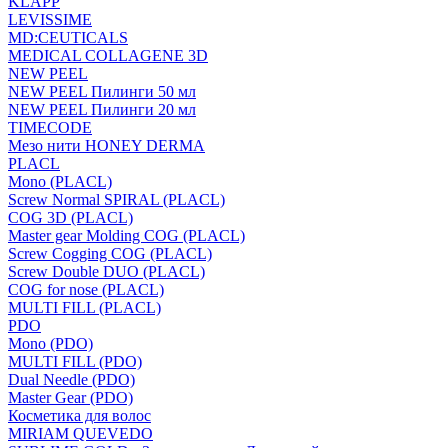
KLAPP
LEVISSIME
MD:CEUTICALS
MEDICAL COLLAGENE 3D
NEW PEEL
NEW PEEL Пилинги 50 мл
NEW PEEL Пилинги 20 мл
TIMECODE
Мезо нити HONEY DERMA
PLACL
Mono (PLACL)
Screw Normal SPIRAL (PLACL)
COG 3D (PLACL)
Master gear Molding COG (PLACL)
Screw Cogging COG (PLACL)
Screw Double DUO (PLACL)
COG for nose (PLACL)
MULTI FILL (PLACL)
PDO
Mono (PDO)
MULTI FILL (PDO)
Dual Needle (PDO)
Master Gear (PDO)
Косметика для волос
MIRIAM QUEVEDO