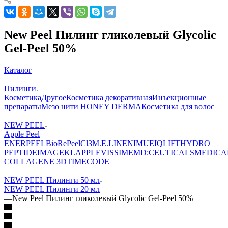
New Peel Пилинг гликолевый Glycolic
Gel-Peel 50%
Каталог
—
Пилинги
Косметика
Другое
Косметика декоративная
Инъекционные
препараты
Мезо нити HONEY DERMA
Косметика для волос
—
NEW PEEL
Apple Peel
ENERPEEL
BioRePeelCl3
M.E.LINE
NIMUE
IQLIFT
HYDRO
PEPTIDE
IMAGE
KLAPP
LEVISSIME
MD:CEUTICALS
MEDICA
COLLAGENE 3D
TIMECODE
—
NEW PEEL Пилинги 50 мл
NEW PEEL Пилинги 20 мл
—
New Peel Пилинг гликолевый Glycolic Gel-Peel 50%