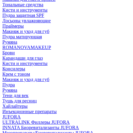
Тональные средства
Кисти и инструменты
Пудра защитная SPF
Лосьоны увлажняющие
Праймеры
Макияж и уход для губ
Пудра матирующая
Румяна
ROMANOVAMAKEUP
Брови
Карандаши для глаз
Кисти и инструменты
Консилеры
Крем с тоном
Макияж и уход для губ
Пудра
Румяна
Тени для век
Тушь для ресниц
Хайлайтеры
Инъекционные препараты
JUFORA
ULTRALINK Филлеры JUFORA
INNATA Биоревитализанты JUFORA
Мезопрепараты/Биоревитализанты JUFORA