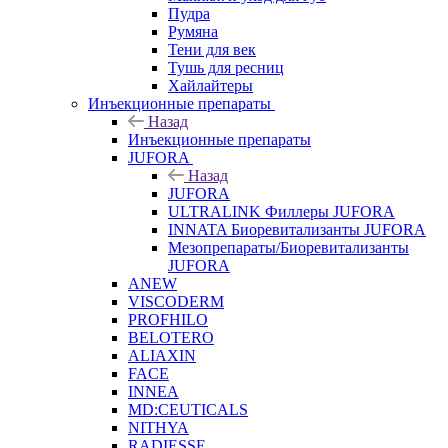
Пудра
Румяна
Тени для век
Тушь для ресниц
Хайлайтеры
Инъекционные препараты
Назад
Инъекционные препараты
JUFORA
Назад
JUFORA
ULTRALINK Филлеры JUFORA
INNATA Биоревитализанты JUFORA
Мезопрепараты/Биоревитализанты
JUFORA
ANEW
VISCODERM
PROFHILO
BELOTERO
ALIAXIN
FACE
INNEA
MD:CEUTICALS
NITHYA
RADIESSE