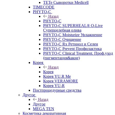
TETe Сыворотки Medicell
TIMECODE
PHYTO-C
Назад
PHYTO-C
PHYTO-C SUPERHEAL® O-Live
Суперцелебная олива
PHYTO-C Moisturize Увлажнение
PHYTO-C Очищение
PHYTO-C Rx Ретинол и Селен
PHYTO-C Prevent Профилактика
PHYTO-C Clinical Treatment. Проф.уход
(пигментация&акне)
Корея
Назад
Корея
Корея YU.R Me
Корея VERAMORE
Корея YU-R
Постпроцедурные средства
Другое
Назад
Другое
MEGA TEN
Косметика декоративная