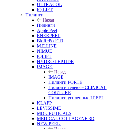
ULTRACOL
IQ LIFT
Пилинги
Назад
Пилинги
Apple Peel
ENERPEEL
BioRePeelCl3
M.E.LINE
NIMUE
IQLIFT
HYDRO PEPTIDE
IMAGE
Назад
IMAGE
Пилинги FORTE
Пилинги гелевые CLINICAL
COUTURE
Пилинги усиленные I PEEL
KLAPP
LEVISSIME
MD:CEUTICALS
MEDICAL COLLAGENE 3D
NEW PEEL
Назад