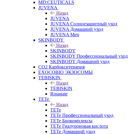
MD:CEUTICALS
JUVENA
Назад
JUVENA
JUVENA Солнцезащитный уход
JUVENA Домашний уход
JUVENA Men
SKINBODY
Назад
SKINBODY
SKINBODY Профессиональный уход
SKINBODY Домашний уход
CO2 Карбокситерапия
EXOCOBIO ЭКЗОСОМЫ
TEBISKIN
Назад
TEBISKIN
Rosagate
TETe
Назад
TETe
TETe Профессиональный уход
TETe Биокомплексы
TETe Гиалуроновая кислота
TETe Домашний уход