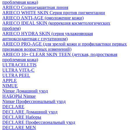
проблемная кожа)
ARIECO Солнцезащитная линия
ARIECO WHITE SKIN Серия против пигментации
ARIECO ANTI-AGE (омоложение кожи)
ARIECO IDEAL SKIN (коррекция косметологических
проблем)
ARIECO HYDRA SKIN (серия увлажняющая
антиоксидантная с глутатионом)
ARIECO PRO-AGE (для зрелой кожи и профилактики первых
признаков возрастных изменений)
ARIECO 10+ CLEAR SKIN TEEN (детская, подростковая
проблемная кожа)
ULTRACELLTIS
ULTRA VITA-C
ULTRA PEEL
APPLE
NIMUE
Nimue Домашний уход
НАБОРЫ Nimue
Nimue Профессиональный уход
DECLARE
DECLARE Домашний уход
DECLARE Наборы
DECLARE Профессиональный уход
DECLARE MEN