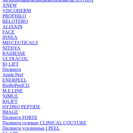
ANEW
VISCODERM
PROFHILO
BELOTERO
ALIAXIN
FACE
INNEA
MD:CEUTICALS
NITHYA
RADIESSE
ULTRACOL
IQ LIFT
Пилинги
Apple Peel
ENERPEEL
BioRePeelCl3
M.E.LINE
NIMUE
IQLIFT
HYDRO PEPTIDE
IMAGE
Пилинги FORTE
Пилинги гелевые CLINICAL COUTURE
Пилинги усиленные I PEEL