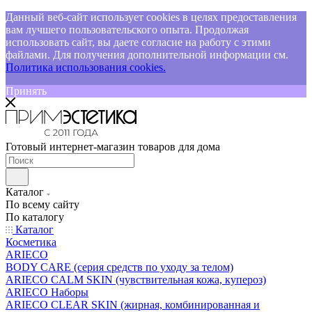
Данный веб-сайт использует cookies в целях предоставления
вам лучшего пользовательского опыта. Продолжая
использовать сайт, вы даете согласие на работу с этими
файлами. Для получения дополнительной информации см.
Политика использования cookies.
Принять
Готовый интернет-магазин товаров для дома
Каталог
По всему сайту
По каталогу
Каталог
Косметика
ARIECO
BODY CARE (серия средств по уходу за телом)
ARIECO CALM SKIN (чувствительная кожа, купероз)
ARIECO Наборы
ARIECO CLEAR SKIN (жирная, комбинированная и