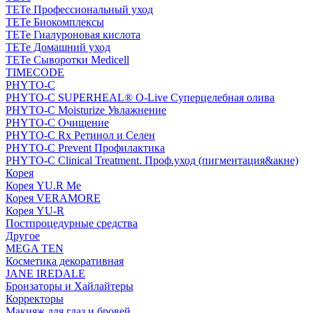
TETe Профессиональный уход
TETe Биокомплексы
TETe Гиалуроновая кислота
TETe Домашний уход
TETe Сыворотки Medicell
TIMECODE
PHYTO-C
PHYTO-C SUPERHEAL® O-Live Суперцелебная олива
PHYTO-C Moisturize Увлажнение
PHYTO-C Очищение
PHYTO-C Rx Ретинол и Селен
PHYTO-C Prevent Профилактика
PHYTO-C Clinical Treatment. Проф.уход (пигментация&акне)
Корея
Корея YU.R Me
Корея VERAMORE
Корея YU-R
Постпроцедурные средства
Другое
MEGA TEN
Косметика декоративная
JANE IREDALE
Бронзаторы и Хайлайтеры
Корректоры
Макияж для глаз и бровей