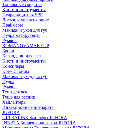
Тональные средства
Кисти и инструменты
Пудра защитная SPF
Лосьоны увлажняющие
Праймеры
Макияж и уход для губ
Пудра матирующая
Румяна
ROMANOVAMAKEUP
Брови
Карандаши для глаз
Кисти и инструменты
Консилеры
Крем с тоном
Макияж и уход для губ
Пудра
Румяна
Тени для век
Тушь для ресниц
Хайлайтеры
Инъекционные препараты
JUFORA
ULTRALINK Филлеры JUFORA
INNATA Биоревитализанты JUFORA
Мезопрепараты/Биоревитализанты JUFORA