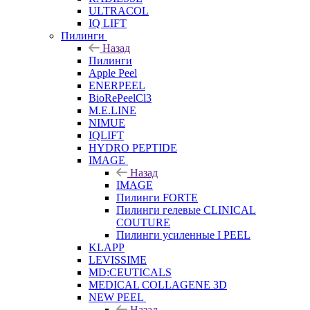
ULTRACOL
IQ LIFT
Пилинги
Назад
Пилинги
Apple Peel
ENERPEEL
BioRePeelCl3
M.E.LINE
NIMUE
IQLIFT
HYDRO PEPTIDE
IMAGE
Назад
IMAGE
Пилинги FORTE
Пилинги гелевые CLINICAL
COUTURE
Пилинги усиленные I PEEL
KLAPP
LEVISSIME
MD:CEUTICALS
MEDICAL COLLAGENE 3D
NEW PEEL
Назад