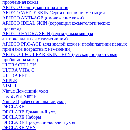
проблемная кожа)
ARIECO Солнцезащитная линия
ARIECO WHITE SKIN Серия против пигментации
ARIECO ANTI-AGE (омоложение кожи)
ARIECO IDEAL SKIN (коррекция косметологических
проблем)
ARIECO HYDRA SKIN (серия увлажняющая
антиоксидантная с глутатионом)
ARIECO PRO-AGE (для зрелой кожи и профилактики первых
признаков возрастных изменений)
ARIECO 10+ CLEAR SKIN TEEN (детская, подростковая
проблемная кожа)
ULTRACELLTIS
ULTRA VITA-C
ULTRA PEEL
APPLE
NIMUE
Nimue Домашний уход
НАБОРЫ Nimue
Nimue Профессиональный уход
DECLARE
DECLARE Домашний уход
DECLARE Наборы
DECLARE Профессиональный уход
DECLARE MEN