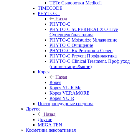
TETe Сыворотки Medicell
TIMECODE
PHYTO-C
Назад
PHYTO-C
PHYTO-C SUPERHEAL® O-Live
Суперцелебная олива
PHYTO-C Moisturize Увлажнение
PHYTO-C Очищение
PHYTO-C Rx Ретинол и Селен
PHYTO-C Prevent Профилактика
PHYTO-C Clinical Treatment. Проф.уход
(пигментация&акне)
Корея
Назад
Корея
Корея YU.R Me
Корея VERAMORE
Корея YU-R
Постпроцедурные средства
Другое
Назад
Другое
MEGA TEN
Косметика декоративная