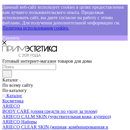
Данный веб-сайт использует cookies в целях предоставления
вам лучшего пользовательского опыта. Продолжая
использовать сайт, вы даете согласие на работу с этими
файлами. Для получения дополнительной информации см.
Политика использования cookies.
Принять
Готовый интернет-магазин товаров для дома
Каталог
По всему сайту
По каталогу
Каталог
Косметика
ARIECO
BODY CARE (серия средств по уходу за телом)
ARIECO CALM SKIN (чувствительная кожа, купероз)
ARIECO Наборы
ARIECO CLEAR SKIN (жирная, комбинированная и