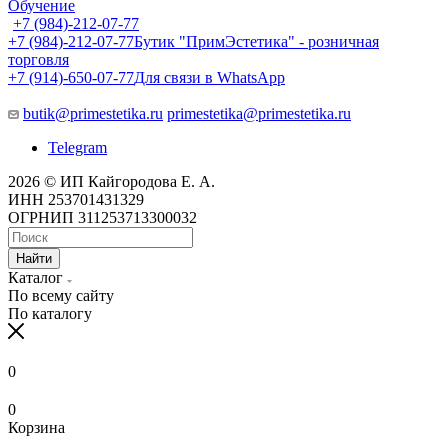
Обучение
+7 (984)-212-07-77
+7 (984)-212-07-77
Бутик "ПримЭстетика" - розничная
торговля
+7 (914)-650-07-77
Для связи в WhatsApp
butik@primestetika.ru
primestetika@primestetika.ru
Telegram
2026 © ИП Кайгородова Е. А.
ИНН 253701431329
ОГРНИП 311253713300032
Найти
Каталог
По всему сайту
По каталогу
0
0
Корзина