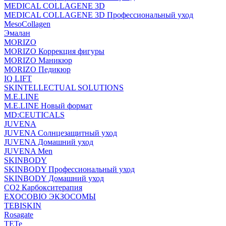
MEDICAL COLLAGENE 3D
MEDICAL COLLAGENE 3D Профессиональный уход
MesoCollagen
Эмалан
MORIZO
MORIZO Коррекция фигуры
MORIZO Маникюр
MORIZO Педикюр
IQ LIFT
SKINTELLECTUAL SOLUTIONS
M.E.LINE
M.E.LINE Новый формат
MD:CEUTICALS
JUVENA
JUVENA Солнцезащитный уход
JUVENA Домашний уход
JUVENA Men
SKINBODY
SKINBODY Профессиональный уход
SKINBODY Домашний уход
CO2 Карбокситерапия
EXOCOBIO ЭКЗОСОМЫ
TEBISKIN
Rosagate
TETe