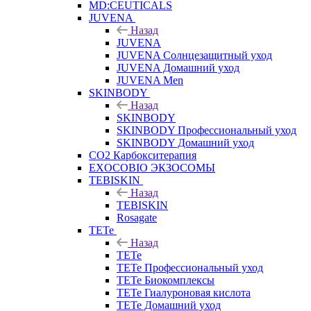
MD:CEUTICALS
JUVENA
Назад
JUVENA
JUVENA Солнцезащитный уход
JUVENA Домашний уход
JUVENA Men
SKINBODY
Назад
SKINBODY
SKINBODY Профессиональный уход
SKINBODY Домашний уход
CO2 Карбокситерапия
EXOCOBIO ЭКЗОСОМЫ
TEBISKIN
Назад
TEBISKIN
Rosagate
TETe
Назад
TETe
TETe Профессиональный уход
TETe Биокомплексы
TETe Гиалуроновая кислота
TETe Домашний уход