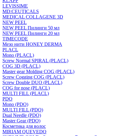
KLAPP
LEVISSIME
MD:CEUTICALS
MEDICAL COLLAGENE 3D
NEW PEEL
NEW PEEL Пилинги 50 мл
NEW PEEL Пилинги 20 мл
TIMECODE
Мезо нити HONEY DERMA
PLACL
Mono (PLACL)
Screw Normal SPIRAL (PLACL)
COG 3D (PLACL)
Master gear Molding COG (PLACL)
Screw Cogging COG (PLACL)
Screw Double DUO (PLACL)
COG for nose (PLACL)
MULTI FILL (PLACL)
PDO
Mono (PDO)
MULTI FILL (PDO)
Dual Needle (PDO)
Master Gear (PDO)
Косметика для волос
MIRIAM QUEVEDO