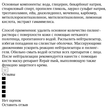
Основные компоненты: вода, глицерин, бикарбонат натрия,
стеариловый спирт, пропилен гликоль, лаурил сульфат натрия,
триэтаноламин, edta, диазолидинил, мочевина, карбомер,
метилхлороизотиазолинон, митилизотиазолинон, лимонная
кислота, экстракт гамаммелиса.
Способ применения: удалить основное количество пилинг-
раствора с поверхности кожи с помощью нетканого
полотенца, пропитанного водой. Распылить нейтрализатор,
избегая попадания на слизистые оболочки. Массирующими
движениями ускорить реакцию нейтрализатора и пилинг-
геля. Обильно смыть водой остатки всех препаратов с лица.
После нейтрализации рекомендуется нанести с помощью
кисти маску-репарант Repair mask, выполняющую также
функцию защитного крема.
Отзывы
Нет оценок
Оставить отзыв