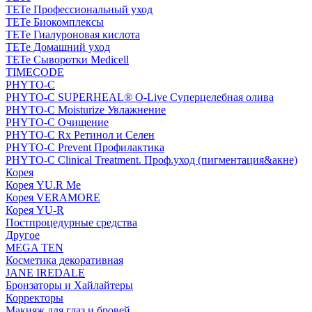
TETe Профессиональный уход
TETe Биокомплексы
TETe Гиалуроновая кислота
TETe Домашний уход
TETe Сыворотки Medicell
TIMECODE
PHYTO-C
PHYTO-C SUPERHEAL® O-Live Суперцелебная олива
PHYTO-C Moisturize Увлажнение
PHYTO-C Очищение
PHYTO-C Rx Ретинол и Селен
PHYTO-C Prevent Профилактика
PHYTO-C Clinical Treatment. Проф.уход (пигментация&акне)
Корея
Корея YU.R Me
Корея VERAMORE
Корея YU-R
Постпроцедурные средства
Другое
MEGA TEN
Косметика декоративная
JANE IREDALE
Бронзаторы и Хайлайтеры
Корректоры
Макияж для глаз и бровей