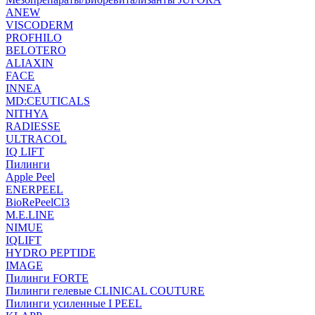
ANEW
VISCODERM
PROFHILO
BELOTERO
ALIAXIN
FACE
INNEA
MD:CEUTICALS
NITHYA
RADIESSE
ULTRACOL
IQ LIFT
Пилинги
Apple Peel
ENERPEEL
BioRePeelCl3
M.E.LINE
NIMUE
IQLIFT
HYDRO PEPTIDE
IMAGE
Пилинги FORTE
Пилинги гелевые CLINICAL COUTURE
Пилинги усиленные I PEEL