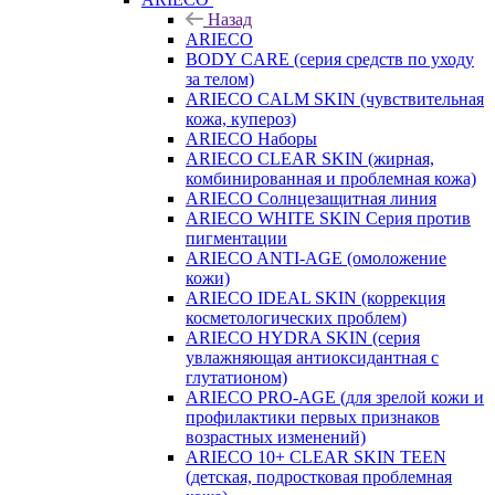
Назад
ARIECO
BODY CARE (серия средств по уходу
за телом)
ARIECO CALM SKIN (чувствительная
кожа, купероз)
ARIECO Наборы
ARIECO CLEAR SKIN (жирная,
комбинированная и проблемная кожа)
ARIECO Солнцезащитная линия
ARIECO WHITE SKIN Серия против
пигментации
ARIECO ANTI-AGE (омоложение
кожи)
ARIECO IDEAL SKIN (коррекция
косметологических проблем)
ARIECO HYDRA SKIN (серия
увлажняющая антиоксидантная с
глутатионом)
ARIECO PRO-AGE (для зрелой кожи и
профилактики первых признаков
возрастных изменений)
ARIECO 10+ CLEAR SKIN TEEN
(детская, подростковая проблемная