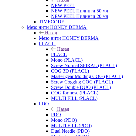
NEW PEEL
NEW PEEL Пилинги 50 мл
NEW PEEL Пилинги 20 мл
TIMECODE
Мезо нити HONEY DERMA
Назад
Мезо нити HONEY DERMA
PLACL
Назад
PLACL
Mono (PLACL)
Screw Normal SPIRAL (PLACL)
COG 3D (PLACL)
Master gear Molding COG (PLACL)
Screw Cogging COG (PLACL)
Screw Double DUO (PLACL)
COG for nose (PLACL)
MULTI FILL (PLACL)
PDO
Назад
PDO
Mono (PDO)
MULTI FILL (PDO)
Dual Needle (PDO)