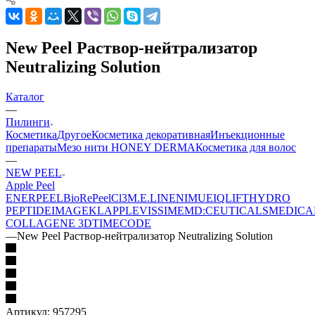
New Peel Раствор-нейтрализатор
Neutralizing Solution
Каталог
—
Пилинги
Косметика
Другое
Косметика декоративная
Инъекционные
препараты
Мезо нити HONEY DERMA
Косметика для волос
—
NEW PEEL
Apple Peel
ENERPEEL
BioRePeelCl3
M.E.LINE
NIMUE
IQLIFT
HYDRO
PEPTIDE
IMAGE
KLAPP
LEVISSIME
MD:CEUTICALS
MEDICA
COLLAGENE 3D
TIMECODE
—
New Peel Раствор-нейтрализатор Neutralizing Solution
Артикул:
957295