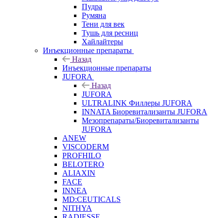
Пудра
Румяна
Тени для век
Тушь для ресниц
Хайлайтеры
Инъекционные препараты
Назад
Инъекционные препараты
JUFORA
Назад
JUFORA
ULTRALINK Филлеры JUFORA
INNATA Биоревитализанты JUFORA
Мезопрепараты/Биоревитализанты
JUFORA
ANEW
VISCODERM
PROFHILO
BELOTERO
ALIAXIN
FACE
INNEA
MD:CEUTICALS
NITHYA
RADIESSE