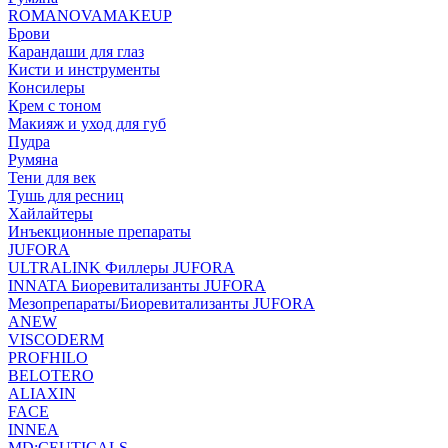
ROMANOVAMAKEUP
Брови
Карандаши для глаз
Кисти и инструменты
Консилеры
Крем с тоном
Макияж и уход для губ
Пудра
Румяна
Тени для век
Тушь для ресниц
Хайлайтеры
Инъекционные препараты
JUFORA
ULTRALINK Филлеры JUFORA
INNATA Биоревитализанты JUFORA
Мезопрепараты/Биоревитализанты JUFORA
ANEW
VISCODERM
PROFHILO
BELOTERO
ALIAXIN
FACE
INNEA
MD:CEUTICALS