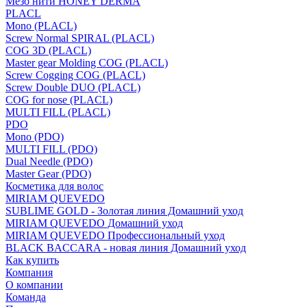
Мезо нити HONEY DERMA
PLACL
Mono (PLACL)
Screw Normal SPIRAL (PLACL)
COG 3D (PLACL)
Master gear Molding COG (PLACL)
Screw Cogging COG (PLACL)
Screw Double DUO (PLACL)
COG for nose (PLACL)
MULTI FILL (PLACL)
PDO
Mono (PDO)
MULTI FILL (PDO)
Dual Needle (PDO)
Master Gear (PDO)
Косметика для волос
MIRIAM QUEVEDO
SUBLIME GOLD - Золотая линия Домашний уход
MIRIAM QUEVEDO Домашний уход
MIRIAM QUEVEDO Профессиональный уход
BLACK BACCARA - новая линия Домашний уход
Как купить
Компания
О компании
Команда