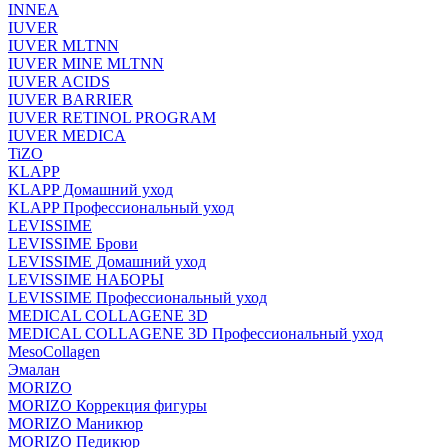
INNEA
IUVER
IUVER MLTNN
IUVER MINE MLTNN
IUVER ACIDS
IUVER BARRIER
IUVER RETINOL PROGRAM
IUVER MEDICA
TiZO
KLAPP
KLAPP Домашний уход
KLAPP Профессиональный уход
LEVISSIME
LEVISSIME Брови
LEVISSIME Домашний уход
LEVISSIME НАБОРЫ
LEVISSIME Профессиональный уход
MEDICAL COLLAGENE 3D
MEDICAL COLLAGENE 3D Профессиональный уход
MesoCollagen
Эмалан
MORIZO
MORIZO Коррекция фигуры
MORIZO Маникюр
MORIZO Педикюр