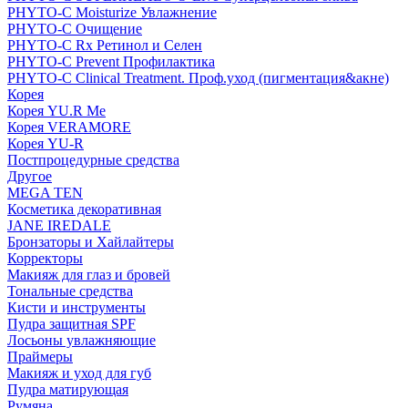
PHYTO-C Moisturize Увлажнение
PHYTO-C Очищение
PHYTO-C Rx Ретинол и Селен
PHYTO-C Prevent Профилактика
PHYTO-C Clinical Treatment. Проф.уход (пигментация&акне)
Корея
Корея YU.R Me
Корея VERAMORE
Корея YU-R
Постпроцедурные средства
Другое
MEGA TEN
Косметика декоративная
JANE IREDALE
Бронзаторы и Хайлайтеры
Корректоры
Макияж для глаз и бровей
Тональные средства
Кисти и инструменты
Пудра защитная SPF
Лосьоны увлажняющие
Праймеры
Макияж и уход для губ
Пудра матирующая
Румяна