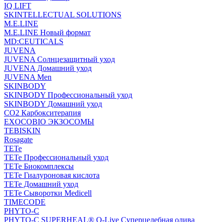
IQ LIFT
SKINTELLECTUAL SOLUTIONS
M.E.LINE
M.E.LINE Новый формат
MD:CEUTICALS
JUVENA
JUVENA Солнцезащитный уход
JUVENA Домашний уход
JUVENA Men
SKINBODY
SKINBODY Профессиональный уход
SKINBODY Домашний уход
CO2 Карбокситерапия
EXOCOBIO ЭКЗОСОМЫ
TEBISKIN
Rosagate
TETe
TETe Профессиональный уход
TETe Биокомплексы
TETe Гиалуроновая кислота
TETe Домашний уход
TETe Сыворотки Medicell
TIMECODE
PHYTO-C
PHYTO-C SUPERHEAL® O-Live Суперцелебная олива