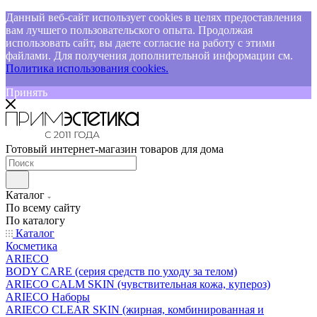
Данный веб-сайт использует cookies в целях предоставления
вам лучшего пользовательского опыта. Продолжая
использовать сайт, вы даете согласие на работу с этими
файлами. Для получения дополнительной информации см.
Политика использования cookies.
Принять
Готовый интернет-магазин товаров для дома
Каталог
По всему сайту
По каталогу
Каталог
Косметика
ARIECO
BODY CARE (серия средств по уходу за телом)
ARIECO CALM SKIN (чувствительная кожа, купероз)
ARIECO Наборы
ARIECO CLEAR SKIN (жирная, комбинированная и