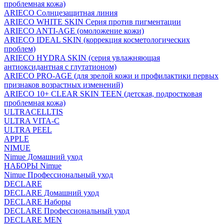
проблемная кожа)
ARIECO Солнцезащитная линия
ARIECO WHITE SKIN Серия против пигментации
ARIECO ANTI-AGE (омоложение кожи)
ARIECO IDEAL SKIN (коррекция косметологических
проблем)
ARIECO HYDRA SKIN (серия увлажняющая
антиоксидантная с глутатионом)
ARIECO PRO-AGE (для зрелой кожи и профилактики первых
признаков возрастных изменений)
ARIECO 10+ CLEAR SKIN TEEN (детская, подростковая
проблемная кожа)
ULTRACELLTIS
ULTRA VITA-C
ULTRA PEEL
APPLE
NIMUE
Nimue Домашний уход
НАБОРЫ Nimue
Nimue Профессиональный уход
DECLARE
DECLARE Домашний уход
DECLARE Наборы
DECLARE Профессиональный уход
DECLARE MEN