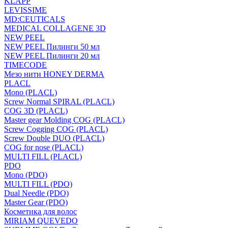
KLAPP
LEVISSIME
MD:CEUTICALS
MEDICAL COLLAGENE 3D
NEW PEEL
NEW PEEL Пилинги 50 мл
NEW PEEL Пилинги 20 мл
TIMECODE
Мезо нити HONEY DERMA
PLACL
Mono (PLACL)
Screw Normal SPIRAL (PLACL)
COG 3D (PLACL)
Master gear Molding COG (PLACL)
Screw Cogging COG (PLACL)
Screw Double DUO (PLACL)
COG for nose (PLACL)
MULTI FILL (PLACL)
PDO
Mono (PDO)
MULTI FILL (PDO)
Dual Needle (PDO)
Master Gear (PDO)
Косметика для волос
MIRIAM QUEVEDO