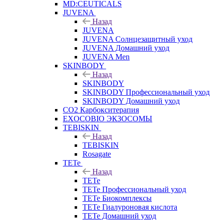
MD:CEUTICALS
JUVENA
Назад
JUVENA
JUVENA Солнцезащитный уход
JUVENA Домашний уход
JUVENA Men
SKINBODY
Назад
SKINBODY
SKINBODY Профессиональный уход
SKINBODY Домашний уход
CO2 Карбокситерапия
EXOCOBIO ЭКЗОСОМЫ
TEBISKIN
Назад
TEBISKIN
Rosagate
TETe
Назад
TETe
TETe Профессиональный уход
TETe Биокомплексы
TETe Гиалуроновая кислота
TETe Домашний уход