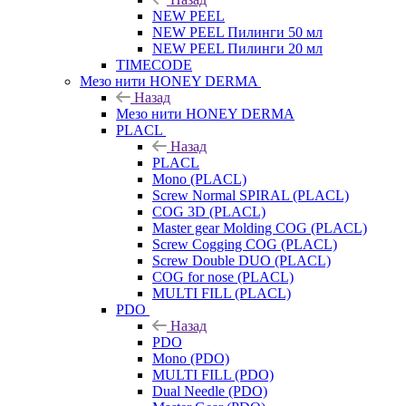
NEW PEEL
NEW PEEL Пилинги 50 мл
NEW PEEL Пилинги 20 мл
TIMECODE
Мезо нити HONEY DERMA
Назад
Мезо нити HONEY DERMA
PLACL
Назад
PLACL
Mono (PLACL)
Screw Normal SPIRAL (PLACL)
COG 3D (PLACL)
Master gear Molding COG (PLACL)
Screw Cogging COG (PLACL)
Screw Double DUO (PLACL)
COG for nose (PLACL)
MULTI FILL (PLACL)
PDO
Назад
PDO
Mono (PDO)
MULTI FILL (PDO)
Dual Needle (PDO)