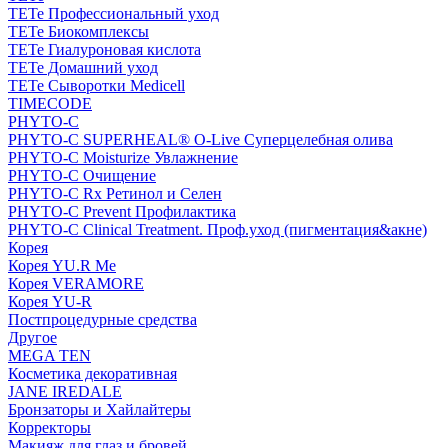
TETe Профессиональный уход
TETe Биокомплексы
TETe Гиалуроновая кислота
TETe Домашний уход
TETe Сыворотки Medicell
TIMECODE
PHYTO-C
PHYTO-C SUPERHEAL® O-Live Суперцелебная олива
PHYTO-C Moisturize Увлажнение
PHYTO-C Очищение
PHYTO-C Rx Ретинол и Селен
PHYTO-C Prevent Профилактика
PHYTO-C Clinical Treatment. Проф.уход (пигментация&акне)
Корея
Корея YU.R Me
Корея VERAMORE
Корея YU-R
Постпроцедурные средства
Другое
MEGA TEN
Косметика декоративная
JANE IREDALE
Бронзаторы и Хайлайтеры
Корректоры
Макияж для глаз и бровей