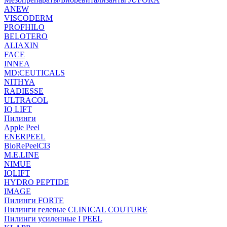
ANEW
VISCODERM
PROFHILO
BELOTERO
ALIAXIN
FACE
INNEA
MD:CEUTICALS
NITHYA
RADIESSE
ULTRACOL
IQ LIFT
Пилинги
Apple Peel
ENERPEEL
BioRePeelCl3
M.E.LINE
NIMUE
IQLIFT
HYDRO PEPTIDE
IMAGE
Пилинги FORTE
Пилинги гелевые CLINICAL COUTURE
Пилинги усиленные I PEEL