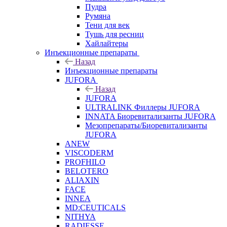
Пудра
Румяна
Тени для век
Тушь для ресниц
Хайлайтеры
Инъекционные препараты
Назад
Инъекционные препараты
JUFORA
Назад
JUFORA
ULTRALINK Филлеры JUFORA
INNATA Биоревитализанты JUFORA
Мезопрепараты/Биоревитализанты
JUFORA
ANEW
VISCODERM
PROFHILO
BELOTERO
ALIAXIN
FACE
INNEA
MD:CEUTICALS
NITHYA
RADIESSE