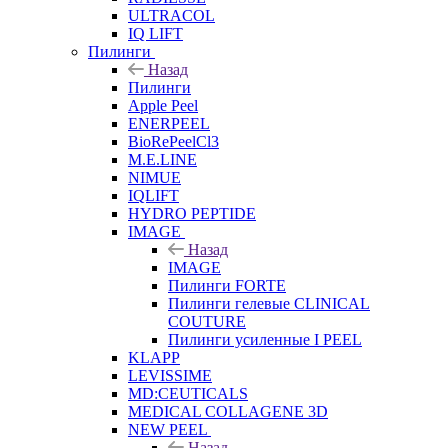
ULTRACOL
IQ LIFT
Пилинги
Назад
Пилинги
Apple Peel
ENERPEEL
BioRePeelCl3
M.E.LINE
NIMUE
IQLIFT
HYDRO PEPTIDE
IMAGE
Назад
IMAGE
Пилинги FORTE
Пилинги гелевые CLINICAL
COUTURE
Пилинги усиленные I PEEL
KLAPP
LEVISSIME
MD:CEUTICALS
MEDICAL COLLAGENE 3D
NEW PEEL
Назад