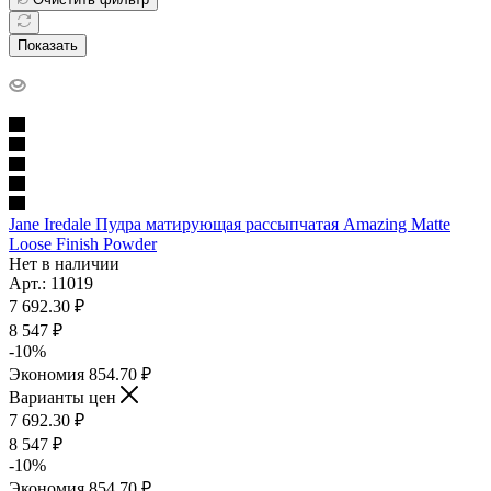
Показать
Jane Iredale Пудра матирующая рассыпчатая Amazing Matte
Loose Finish Powder
Нет в наличии
Арт.: 11019
7 692.30
₽
8 547
₽
-
10
%
Экономия
854.70
₽
Варианты цен
7 692.30
₽
8 547
₽
-
10
%
Экономия
854.70
₽