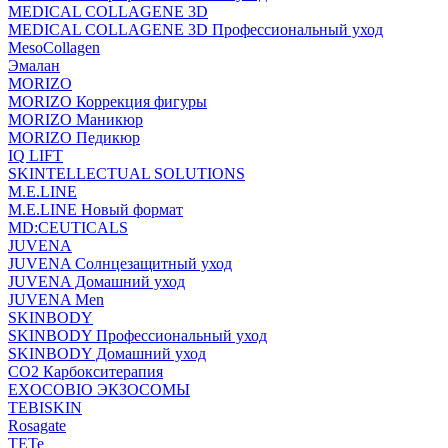
MEDICAL COLLAGENE 3D
MEDICAL COLLAGENE 3D Профессиональный уход
MesoCollagen
Эмалан
MORIZO
MORIZO Коррекция фигуры
MORIZO Маникюр
MORIZO Педикюр
IQ LIFT
SKINTELLECTUAL SOLUTIONS
M.E.LINE
M.E.LINE Новый формат
MD:CEUTICALS
JUVENA
JUVENA Солнцезащитный уход
JUVENA Домашний уход
JUVENA Men
SKINBODY
SKINBODY Профессиональный уход
SKINBODY Домашний уход
CO2 Карбокситерапия
EXOCOBIO ЭКЗОСОМЫ
TEBISKIN
Rosagate
TETe