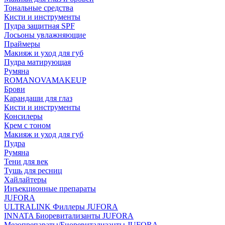
Тональные средства
Кисти и инструменты
Пудра защитная SPF
Лосьоны увлажняющие
Праймеры
Макияж и уход для губ
Пудра матирующая
Румяна
ROMANOVAMAKEUP
Брови
Карандаши для глаз
Кисти и инструменты
Консилеры
Крем с тоном
Макияж и уход для губ
Пудра
Румяна
Тени для век
Тушь для ресниц
Хайлайтеры
Инъекционные препараты
JUFORA
ULTRALINK Филлеры JUFORA
INNATA Биоревитализанты JUFORA
Мезопрепараты/Биоревитализанты JUFORA