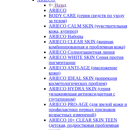
Назад
ARIECO
BODY CARE (серия средств по уходу
за телом)
ARIECO CALM SKIN (чувствительная
кожа, купероз)
ARIECO Наборы
ARIECO CLEAR SKIN (жирная,
комбинированная и проблемная кожа)
ARIECO Солнцезащитная линия
ARIECO WHITE SKIN Серия против
пигментации
ARIECO ANTI-AGE (омоложение
кожи)
ARIECO IDEAL SKIN (коррекция
косметологических проблем)
ARIECO HYDRA SKIN (серия
увлажняющая антиоксидантная с
глутатионом)
ARIECO PRO-AGE (для зрелой кожи и
профилактики первых признаков
возрастных изменений)
ARIECO 10+ CLEAR SKIN TEEN
(детская, подростковая проблемная