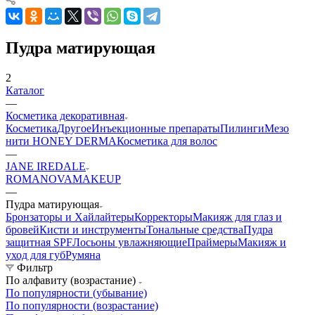
Пудра матирующая
2
Каталог
—
Косметика декоративная
Косметика
Другое
Инъекционные препараты
Пилинги
Мезо
нити HONEY DERMA
Косметика для волос
—
JANE IREDALE
ROMANOVAMAKEUP
—
Пудра матирующая
Бронзаторы и Хайлайтеры
Корректоры
Макияж для глаз и
бровей
Кисти и инструменты
Тональные средства
Пудра
защитная SPF
Лосьоны увлажняющие
Праймеры
Макияж и
уход для губ
Румяна
Фильтр
По алфавиту (возрастание)
По популярности (убывание)
По популярности (возрастание)