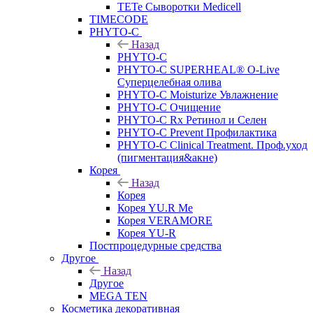
TETe Сыворотки Medicell
TIMECODE
PHYTO-C
Назад
PHYTO-C
PHYTO-C SUPERHEAL® O-Live
Суперцелебная олива
PHYTO-C Moisturize Увлажнение
PHYTO-C Очищение
PHYTO-C Rx Ретинол и Селен
PHYTO-C Prevent Профилактика
PHYTO-C Clinical Treatment. Проф.уход
(пигментация&акне)
Корея
Назад
Корея
Корея YU.R Me
Корея VERAMORE
Корея YU-R
Постпроцедурные средства
Другое
Назад
Другое
MEGA TEN
Косметика декоративная