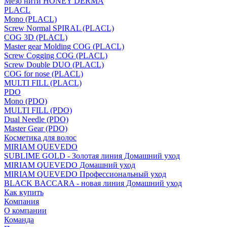
Мезо нити HONEY DERMA
PLACL
Mono (PLACL)
Screw Normal SPIRAL (PLACL)
COG 3D (PLACL)
Master gear Molding COG (PLACL)
Screw Cogging COG (PLACL)
Screw Double DUO (PLACL)
COG for nose (PLACL)
MULTI FILL (PLACL)
PDO
Mono (PDO)
MULTI FILL (PDO)
Dual Needle (PDO)
Master Gear (PDO)
Косметика для волос
MIRIAM QUEVEDO
SUBLIME GOLD - Золотая линия Домашний уход
MIRIAM QUEVEDO Домашний уход
MIRIAM QUEVEDO Профессиональный уход
BLACK BACCARA - новая линия Домашний уход
Как купить
Компания
О компании
Команда