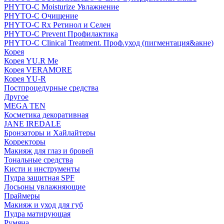
PHYTO-C Moisturize Увлажнение
PHYTO-C Очищение
PHYTO-C Rx Ретинол и Селен
PHYTO-C Prevent Профилактика
PHYTO-C Clinical Treatment. Проф.уход (пигментация&акне)
Корея
Корея YU.R Me
Корея VERAMORE
Корея YU-R
Постпроцедурные средства
Другое
MEGA TEN
Косметика декоративная
JANE IREDALE
Бронзаторы и Хайлайтеры
Корректоры
Макияж для глаз и бровей
Тональные средства
Кисти и инструменты
Пудра защитная SPF
Лосьоны увлажняющие
Праймеры
Макияж и уход для губ
Пудра матирующая
Румяна