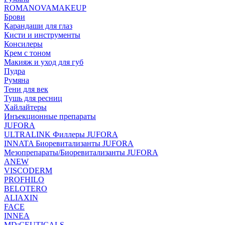
ROMANOVAMAKEUP
Брови
Карандаши для глаз
Кисти и инструменты
Консилеры
Крем с тоном
Макияж и уход для губ
Пудра
Румяна
Тени для век
Тушь для ресниц
Хайлайтеры
Инъекционные препараты
JUFORA
ULTRALINK Филлеры JUFORA
INNATA Биоревитализанты JUFORA
Мезопрепараты/Биоревитализанты JUFORA
ANEW
VISCODERM
PROFHILO
BELOTERO
ALIAXIN
FACE
INNEA
MD:CEUTICALS