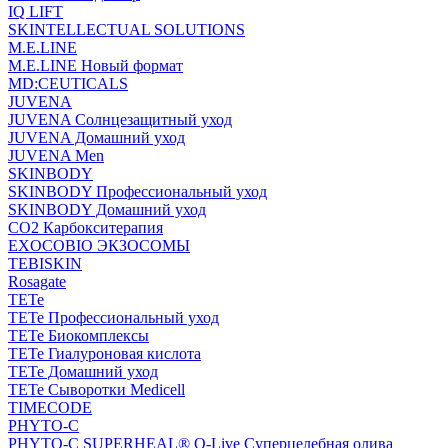
IQ LIFT
SKINTELLECTUAL SOLUTIONS
M.E.LINE
M.E.LINE Новый формат
MD:CEUTICALS
JUVENA
JUVENA Солнцезащитный уход
JUVENA Домашний уход
JUVENA Men
SKINBODY
SKINBODY Профессиональный уход
SKINBODY Домашний уход
CO2 Карбокситерапия
EXOCOBIO ЭКЗОСОМЫ
TEBISKIN
Rosagate
TETe
TETe Профессиональный уход
TETe Биокомплексы
TETe Гиалуроновая кислота
TETe Домашний уход
TETe Сыворотки Medicell
TIMECODE
PHYTO-C
PHYTO-C SUPERHEAL® O-Live Суперцелебная олива