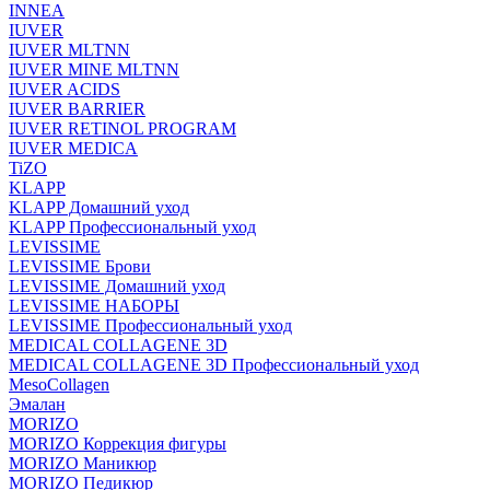
INNEA
IUVER
IUVER MLTNN
IUVER MINE MLTNN
IUVER ACIDS
IUVER BARRIER
IUVER RETINOL PROGRAM
IUVER MEDICA
TiZO
KLAPP
KLAPP Домашний уход
KLAPP Профессиональный уход
LEVISSIME
LEVISSIME Брови
LEVISSIME Домашний уход
LEVISSIME НАБОРЫ
LEVISSIME Профессиональный уход
MEDICAL COLLAGENE 3D
MEDICAL COLLAGENE 3D Профессиональный уход
MesoCollagen
Эмалан
MORIZO
MORIZO Коррекция фигуры
MORIZO Маникюр
MORIZO Педикюр