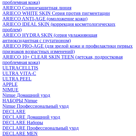
проблемная кожа)
ARIECO Солнцезащитная линия
ARIECO WHITE SKIN Серия против пигментации
ARIECO ANTI-AGE (омоложение кожи)
ARIECO IDEAL SKIN (коррекция косметологических
проблем)
ARIECO HYDRA SKIN (серия увлажняющая
антиоксидантная с глутатионом)
ARIECO PRO-AGE (для зрелой кожи и профилактики первых
признаков возрастных изменений)
ARIECO 10+ CLEAR SKIN TEEN (детская, подростковая
проблемная кожа)
ULTRACELLTIS
ULTRA VITA-C
ULTRA PEEL
APPLE
NIMUE
Nimue Домашний уход
НАБОРЫ Nimue
Nimue Профессиональный уход
DECLARE
DECLARE Домашний уход
DECLARE Наборы
DECLARE Профессиональный уход
DECLARE MEN