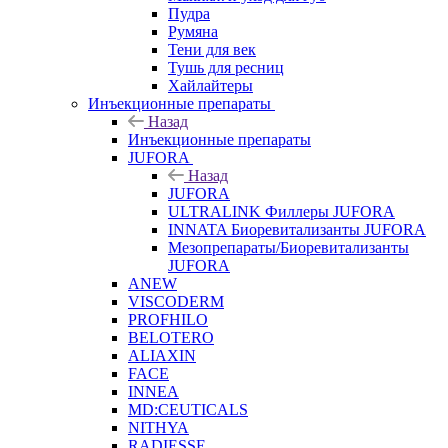
Пудра
Румяна
Тени для век
Тушь для ресниц
Хайлайтеры
Инъекционные препараты
Назад
Инъекционные препараты
JUFORA
Назад
JUFORA
ULTRALINK Филлеры JUFORA
INNATA Биоревитализанты JUFORA
Мезопрепараты/Биоревитализанты
JUFORA
ANEW
VISCODERM
PROFHILO
BELOTERO
ALIAXIN
FACE
INNEA
MD:CEUTICALS
NITHYA
RADIESSE