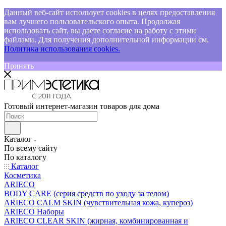
Данный веб-сайт использует cookies в целях предоставления
вам лучшего пользовательского опыта. Продолжая
использовать сайт, вы даете согласие на работу с этими
файлами. Для получения дополнительной информации см.
Политика использования cookies.
Принять
Готовый интернет-магазин товаров для дома
Каталог
По всему сайту
По каталогу
Каталог
Косметика
ARIECO
BODY CARE (серия средств по уходу за телом)
ARIECO CALM SKIN (чувствительная кожа, купероз)
ARIECO Наборы
ARIECO CLEAR SKIN (жирная, комбинированная и