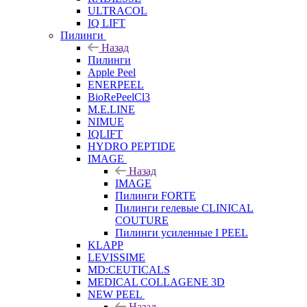
ULTRACOL
IQ LIFT
Пилинги
Назад
Пилинги
Apple Peel
ENERPEEL
BioRePeelCl3
M.E.LINE
NIMUE
IQLIFT
HYDRO PEPTIDE
IMAGE
Назад
IMAGE
Пилинги FORTE
Пилинги гелевые CLINICAL
COUTURE
Пилинги усиленные I PEEL
KLAPP
LEVISSIME
MD:CEUTICALS
MEDICAL COLLAGENE 3D
NEW PEEL
Назад