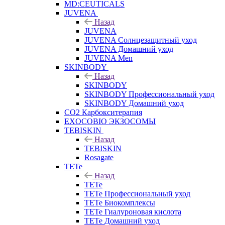
MD:CEUTICALS
JUVENA
Назад
JUVENA
JUVENA Солнцезащитный уход
JUVENA Домашний уход
JUVENA Men
SKINBODY
Назад
SKINBODY
SKINBODY Профессиональный уход
SKINBODY Домашний уход
CO2 Карбокситерапия
EXOCOBIO ЭКЗОСОМЫ
TEBISKIN
Назад
TEBISKIN
Rosagate
TETe
Назад
TETe
TETe Профессиональный уход
TETe Биокомплексы
TETe Гиалуроновая кислота
TETe Домашний уход