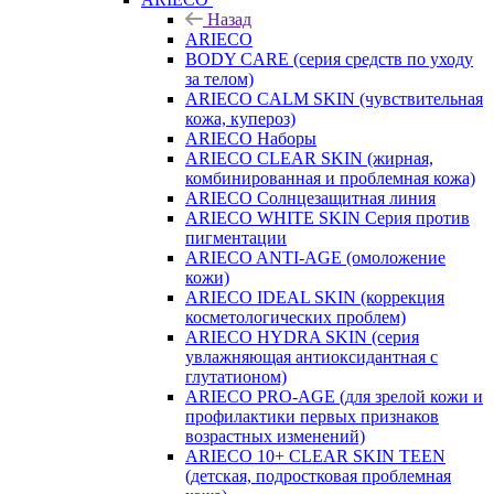
Назад
ARIECO
BODY CARE (серия средств по уходу
за телом)
ARIECO CALM SKIN (чувствительная
кожа, купероз)
ARIECO Наборы
ARIECO CLEAR SKIN (жирная,
комбинированная и проблемная кожа)
ARIECO Солнцезащитная линия
ARIECO WHITE SKIN Серия против
пигментации
ARIECO ANTI-AGE (омоложение
кожи)
ARIECO IDEAL SKIN (коррекция
косметологических проблем)
ARIECO HYDRA SKIN (серия
увлажняющая антиоксидантная с
глутатионом)
ARIECO PRO-AGE (для зрелой кожи и
профилактики первых признаков
возрастных изменений)
ARIECO 10+ CLEAR SKIN TEEN
(детская, подростковая проблемная