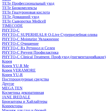
TETe Профессиональный уход
TETe Биокомплексы
TETe Гиалуроновая кислота
TETe Домашний уход
TETe Сыворотки Medicell
TIMECODE
PHYTO-C
PHYTO-C SUPERHEAL® O-Live Суперцелебная олива
PHYTO-C Moisturize Увлажнение
PHYTO-C Очищение
PHYTO-C Rx Ретинол и Селен
PHYTO-C Prevent Профилактика
PHYTO-C Clinical Treatment. Проф.уход (пигментация&акне)
Корея
Корея YU.R Me
Корея VERAMORE
Корея YU-R
Постпроцедурные средства
Другое
MEGA TEN
Косметика декоративная
JANE IREDALE
Бронзаторы и Хайлайтеры
Корректоры
Макияж для глаз и бровей