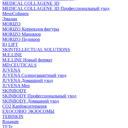
MEDICAL COLLAGENE 3D
MEDICAL COLLAGENE 3D Профессиональный уход
MesoCollagen
Эмалан
MORIZO
MORIZO Коррекция фигуры
MORIZO Маникюр
MORIZO Педикюр
IQ LIFT
SKINTELLECTUAL SOLUTIONS
M.E.LINE
M.E.LINE Новый формат
MD:CEUTICALS
JUVENA
JUVENA Солнцезащитный уход
JUVENA Домашний уход
JUVENA Men
SKINBODY
SKINBODY Профессиональный уход
SKINBODY Домашний уход
CO2 Карбокситерапия
EXOCOBIO ЭКЗОСОМЫ
TEBISKIN
Rosagate
TETe