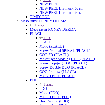
NEW PEEL
NEW PEEL Пилинги 50 мл
NEW PEEL Пилинги 20 мл
TIMECODE
Мезо нити HONEY DERMA
Назад
Мезо нити HONEY DERMA
PLACL
Назад
PLACL
Mono (PLACL)
Screw Normal SPIRAL (PLACL)
COG 3D (PLACL)
Master gear Molding COG (PLACL)
Screw Cogging COG (PLACL)
Screw Double DUO (PLACL)
COG for nose (PLACL)
MULTI FILL (PLACL)
PDO
Назад
PDO
Mono (PDO)
MULTI FILL (PDO)
Dual Needle (PDO)