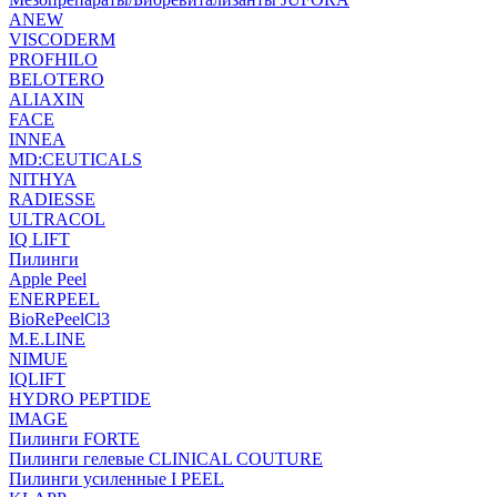
ANEW
VISCODERM
PROFHILO
BELOTERO
ALIAXIN
FACE
INNEA
MD:CEUTICALS
NITHYA
RADIESSE
ULTRACOL
IQ LIFT
Пилинги
Apple Peel
ENERPEEL
BioRePeelCl3
M.E.LINE
NIMUE
IQLIFT
HYDRO PEPTIDE
IMAGE
Пилинги FORTE
Пилинги гелевые CLINICAL COUTURE
Пилинги усиленные I PEEL