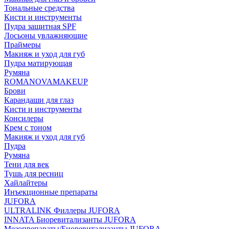
Тональные средства
Кисти и инструменты
Пудра защитная SPF
Лосьоны увлажняющие
Праймеры
Макияж и уход для губ
Пудра матирующая
Румяна
ROMANOVAMAKEUP
Брови
Карандаши для глаз
Кисти и инструменты
Консилеры
Крем с тоном
Макияж и уход для губ
Пудра
Румяна
Тени для век
Тушь для ресниц
Хайлайтеры
Инъекционные препараты
JUFORA
ULTRALINK Филлеры JUFORA
INNATA Биоревитализанты JUFORA
Мезопрепараты/Биоревитализанты JUFORA