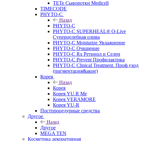
TETe Сыворотки Medicell
TIMECODE
PHYTO-C
Назад
PHYTO-C
PHYTO-C SUPERHEAL® O-Live
Суперцелебная олива
PHYTO-C Moisturize Увлажнение
PHYTO-C Очищение
PHYTO-C Rx Ретинол и Селен
PHYTO-C Prevent Профилактика
PHYTO-C Clinical Treatment. Проф.уход
(пигментация&акне)
Корея
Назад
Корея
Корея YU.R Me
Корея VERAMORE
Корея YU-R
Постпроцедурные средства
Другое
Назад
Другое
MEGA TEN
Косметика декоративная