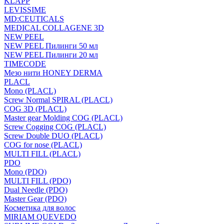
KLAPP
LEVISSIME
MD:CEUTICALS
MEDICAL COLLAGENE 3D
NEW PEEL
NEW PEEL Пилинги 50 мл
NEW PEEL Пилинги 20 мл
TIMECODE
Мезо нити HONEY DERMA
PLACL
Mono (PLACL)
Screw Normal SPIRAL (PLACL)
COG 3D (PLACL)
Master gear Molding COG (PLACL)
Screw Cogging COG (PLACL)
Screw Double DUO (PLACL)
COG for nose (PLACL)
MULTI FILL (PLACL)
PDO
Mono (PDO)
MULTI FILL (PDO)
Dual Needle (PDO)
Master Gear (PDO)
Косметика для волос
MIRIAM QUEVEDO