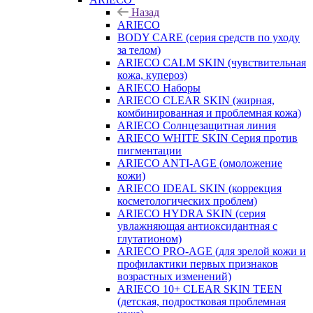
Назад
ARIECO
BODY CARE (серия средств по уходу
за телом)
ARIECO CALM SKIN (чувствительная
кожа, купероз)
ARIECO Наборы
ARIECO CLEAR SKIN (жирная,
комбинированная и проблемная кожа)
ARIECO Солнцезащитная линия
ARIECO WHITE SKIN Серия против
пигментации
ARIECO ANTI-AGE (омоложение
кожи)
ARIECO IDEAL SKIN (коррекция
косметологических проблем)
ARIECO HYDRA SKIN (серия
увлажняющая антиоксидантная с
глутатионом)
ARIECO PRO-AGE (для зрелой кожи и
профилактики первых признаков
возрастных изменений)
ARIECO 10+ CLEAR SKIN TEEN
(детская, подростковая проблемная