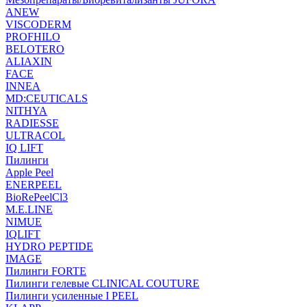
ANEW
VISCODERM
PROFHILO
BELOTERO
ALIAXIN
FACE
INNEA
MD:CEUTICALS
NITHYA
RADIESSE
ULTRACOL
IQ LIFT
Пилинги
Apple Peel
ENERPEEL
BioRePeelCl3
M.E.LINE
NIMUE
IQLIFT
HYDRO PEPTIDE
IMAGE
Пилинги FORTE
Пилинги гелевые CLINICAL COUTURE
Пилинги усиленные I PEEL