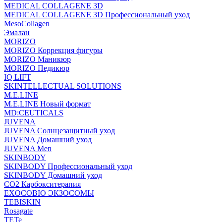
MEDICAL COLLAGENE 3D
MEDICAL COLLAGENE 3D Профессиональный уход
MesoCollagen
Эмалан
MORIZO
MORIZO Коррекция фигуры
MORIZO Маникюр
MORIZO Педикюр
IQ LIFT
SKINTELLECTUAL SOLUTIONS
M.E.LINE
M.E.LINE Новый формат
MD:CEUTICALS
JUVENA
JUVENA Солнцезащитный уход
JUVENA Домашний уход
JUVENA Men
SKINBODY
SKINBODY Профессиональный уход
SKINBODY Домашний уход
CO2 Карбокситерапия
EXOCOBIO ЭКЗОСОМЫ
TEBISKIN
Rosagate
TETe