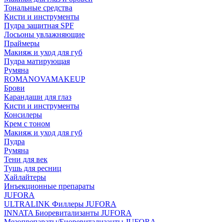
Тональные средства
Кисти и инструменты
Пудра защитная SPF
Лосьоны увлажняющие
Праймеры
Макияж и уход для губ
Пудра матирующая
Румяна
ROMANOVAMAKEUP
Брови
Карандаши для глаз
Кисти и инструменты
Консилеры
Крем с тоном
Макияж и уход для губ
Пудра
Румяна
Тени для век
Тушь для ресниц
Хайлайтеры
Инъекционные препараты
JUFORA
ULTRALINK Филлеры JUFORA
INNATA Биоревитализанты JUFORA
Мезопрепараты/Биоревитализанты JUFORA