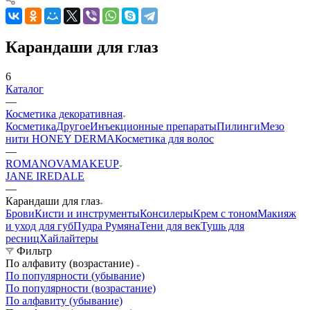
Карандаши для глаз
6
Каталог
—
Косметика декоративная
Косметика
Другое
Инъекционные препараты
Пилинги
Мезо
нити HONEY DERMA
Косметика для волос
—
ROMANOVAMAKEUP
JANE IREDALE
—
Карандаши для глаз
Брови
Кисти и инструменты
Консилеры
Крем с тоном
Макияж
и уход для губ
Пудра
Румяна
Тени для век
Тушь для
ресниц
Хайлайтеры
Фильтр
По алфавиту (возрастание)
По популярности (убывание)
По популярности (возрастание)
По алфавиту (убывание)