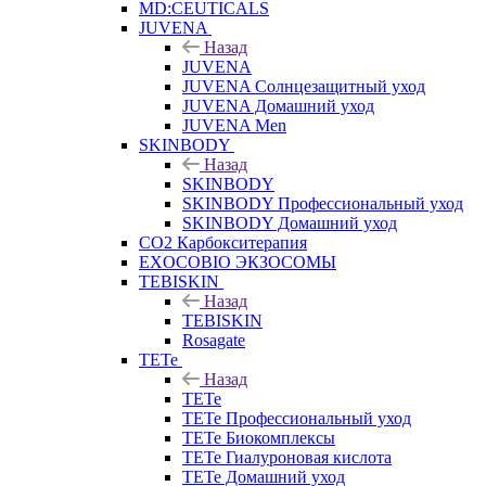
MD:CEUTICALS
JUVENA
Назад
JUVENA
JUVENA Солнцезащитный уход
JUVENA Домашний уход
JUVENA Men
SKINBODY
Назад
SKINBODY
SKINBODY Профессиональный уход
SKINBODY Домашний уход
CO2 Карбокситерапия
EXOCOBIO ЭКЗОСОМЫ
TEBISKIN
Назад
TEBISKIN
Rosagate
TETe
Назад
TETe
TETe Профессиональный уход
TETe Биокомплексы
TETe Гиалуроновая кислота
TETe Домашний уход