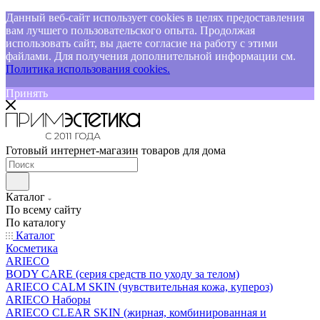
Данный веб-сайт использует cookies в целях предоставления
вам лучшего пользовательского опыта. Продолжая
использовать сайт, вы даете согласие на работу с этими
файлами. Для получения дополнительной информации см.
Политика использования cookies.
Принять
Готовый интернет-магазин товаров для дома
Каталог
По всему сайту
По каталогу
Каталог
Косметика
ARIECO
BODY CARE (серия средств по уходу за телом)
ARIECO CALM SKIN (чувствительная кожа, купероз)
ARIECO Наборы
ARIECO CLEAR SKIN (жирная, комбинированная и