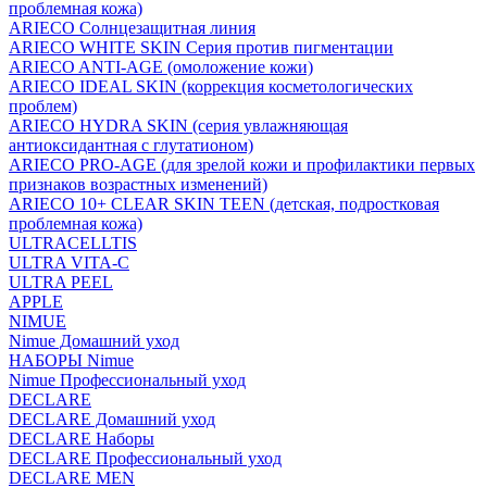
проблемная кожа)
ARIECO Солнцезащитная линия
ARIECO WHITE SKIN Серия против пигментации
ARIECO ANTI-AGE (омоложение кожи)
ARIECO IDEAL SKIN (коррекция косметологических
проблем)
ARIECO HYDRA SKIN (серия увлажняющая
антиоксидантная с глутатионом)
ARIECO PRO-AGE (для зрелой кожи и профилактики первых
признаков возрастных изменений)
ARIECO 10+ CLEAR SKIN TEEN (детская, подростковая
проблемная кожа)
ULTRACELLTIS
ULTRA VITA-C
ULTRA PEEL
APPLE
NIMUE
Nimue Домашний уход
НАБОРЫ Nimue
Nimue Профессиональный уход
DECLARE
DECLARE Домашний уход
DECLARE Наборы
DECLARE Профессиональный уход
DECLARE MEN