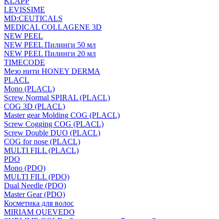
KLAPP
LEVISSIME
MD:CEUTICALS
MEDICAL COLLAGENE 3D
NEW PEEL
NEW PEEL Пилинги 50 мл
NEW PEEL Пилинги 20 мл
TIMECODE
Мезо нити HONEY DERMA
PLACL
Mono (PLACL)
Screw Normal SPIRAL (PLACL)
COG 3D (PLACL)
Master gear Molding COG (PLACL)
Screw Cogging COG (PLACL)
Screw Double DUO (PLACL)
COG for nose (PLACL)
MULTI FILL (PLACL)
PDO
Mono (PDO)
MULTI FILL (PDO)
Dual Needle (PDO)
Master Gear (PDO)
Косметика для волос
MIRIAM QUEVEDO