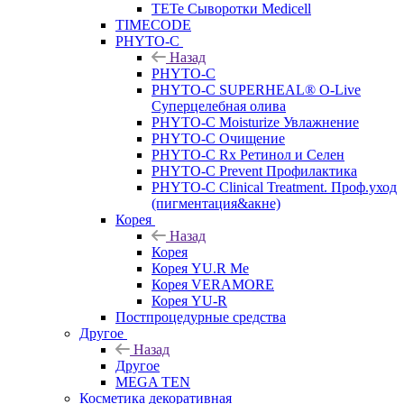
TETe Сыворотки Medicell
TIMECODE
PHYTO-C
Назад
PHYTO-C
PHYTO-C SUPERHEAL® O-Live
Суперцелебная олива
PHYTO-C Moisturize Увлажнение
PHYTO-C Очищение
PHYTO-C Rx Ретинол и Селен
PHYTO-C Prevent Профилактика
PHYTO-C Clinical Treatment. Проф.уход
(пигментация&акне)
Корея
Назад
Корея
Корея YU.R Me
Корея VERAMORE
Корея YU-R
Постпроцедурные средства
Другое
Назад
Другое
MEGA TEN
Косметика декоративная