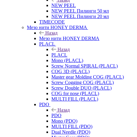
NEW PEEL
NEW PEEL Пилинги 50 мл
NEW PEEL Пилинги 20 мл
TIMECODE
Мезо нити HONEY DERMA
Назад
Мезо нити HONEY DERMA
PLACL
Назад
PLACL
Mono (PLACL)
Screw Normal SPIRAL (PLACL)
COG 3D (PLACL)
Master gear Molding COG (PLACL)
Screw Cogging COG (PLACL)
Screw Double DUO (PLACL)
COG for nose (PLACL)
MULTI FILL (PLACL)
PDO
Назад
PDO
Mono (PDO)
MULTI FILL (PDO)
Dual Needle (PDO)