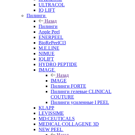
ULTRACOL
IQ LIFT
Пилинги
Назад
Пилинги
Apple Peel
ENERPEEL
BioRePeelCl3
M.E.LINE
NIMUE
IQLIFT
HYDRO PEPTIDE
IMAGE
Назад
IMAGE
Пилинги FORTE
Пилинги гелевые CLINICAL
COUTURE
Пилинги усиленные I PEEL
KLAPP
LEVISSIME
MD:CEUTICALS
MEDICAL COLLAGENE 3D
NEW PEEL
Назад