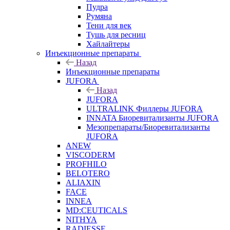
Пудра
Румяна
Тени для век
Тушь для ресниц
Хайлайтеры
Инъекционные препараты
Назад
Инъекционные препараты
JUFORA
Назад
JUFORA
ULTRALINK Филлеры JUFORA
INNATA Биоревитализанты JUFORA
Мезопрепараты/Биоревитализанты
JUFORA
ANEW
VISCODERM
PROFHILO
BELOTERO
ALIAXIN
FACE
INNEA
MD:CEUTICALS
NITHYA
RADIESSE