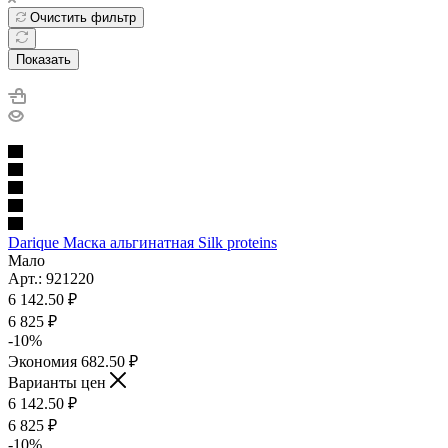
Очистить фильтр
Показать
Darique Маска альгинатная Silk proteins
Мало
Арт.: 921220
6 142.50
₽
6 825
₽
-
10
%
Экономия
682.50
₽
Варианты цен
6 142.50
₽
6 825
₽
-
10
%