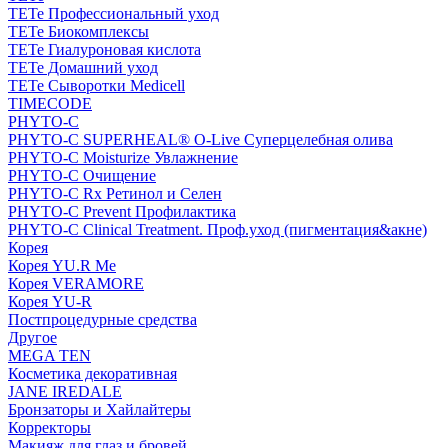
TETe Профессиональный уход
TETe Биокомплексы
TETe Гиалуроновая кислота
TETe Домашний уход
TETe Сыворотки Medicell
TIMECODE
PHYTO-C
PHYTO-C SUPERHEAL® O-Live Суперцелебная олива
PHYTO-C Moisturize Увлажнение
PHYTO-C Очищение
PHYTO-C Rx Ретинол и Селен
PHYTO-C Prevent Профилактика
PHYTO-C Clinical Treatment. Проф.уход (пигментация&акне)
Корея
Корея YU.R Me
Корея VERAMORE
Корея YU-R
Постпроцедурные средства
Другое
MEGA TEN
Косметика декоративная
JANE IREDALE
Бронзаторы и Хайлайтеры
Корректоры
Макияж для глаз и бровей