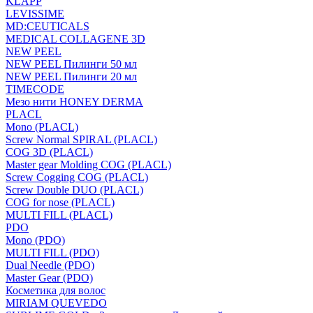
KLAPP
LEVISSIME
MD:CEUTICALS
MEDICAL COLLAGENE 3D
NEW PEEL
NEW PEEL Пилинги 50 мл
NEW PEEL Пилинги 20 мл
TIMECODE
Мезо нити HONEY DERMA
PLACL
Mono (PLACL)
Screw Normal SPIRAL (PLACL)
COG 3D (PLACL)
Master gear Molding COG (PLACL)
Screw Cogging COG (PLACL)
Screw Double DUO (PLACL)
COG for nose (PLACL)
MULTI FILL (PLACL)
PDO
Mono (PDO)
MULTI FILL (PDO)
Dual Needle (PDO)
Master Gear (PDO)
Косметика для волос
MIRIAM QUEVEDO