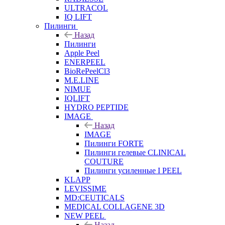
ULTRACOL
IQ LIFT
Пилинги
Назад
Пилинги
Apple Peel
ENERPEEL
BioRePeelCl3
M.E.LINE
NIMUE
IQLIFT
HYDRO PEPTIDE
IMAGE
Назад
IMAGE
Пилинги FORTE
Пилинги гелевые CLINICAL
COUTURE
Пилинги усиленные I PEEL
KLAPP
LEVISSIME
MD:CEUTICALS
MEDICAL COLLAGENE 3D
NEW PEEL
Назад