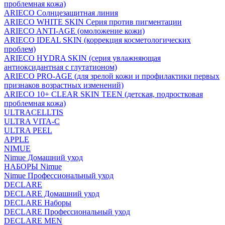
проблемная кожа)
ARIECO Солнцезащитная линия
ARIECO WHITE SKIN Серия против пигментации
ARIECO ANTI-AGE (омоложение кожи)
ARIECO IDEAL SKIN (коррекция косметологических
проблем)
ARIECO HYDRA SKIN (серия увлажняющая
антиоксидантная с глутатионом)
ARIECO PRO-AGE (для зрелой кожи и профилактики первых
признаков возрастных изменений)
ARIECO 10+ CLEAR SKIN TEEN (детская, подростковая
проблемная кожа)
ULTRACELLTIS
ULTRA VITA-C
ULTRA PEEL
APPLE
NIMUE
Nimue Домашний уход
НАБОРЫ Nimue
Nimue Профессиональный уход
DECLARE
DECLARE Домашний уход
DECLARE Наборы
DECLARE Профессиональный уход
DECLARE MEN