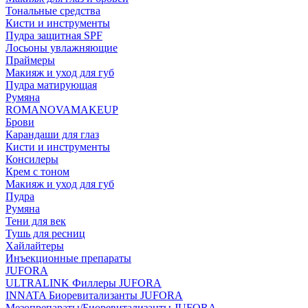
Тональные средства
Кисти и инструменты
Пудра защитная SPF
Лосьоны увлажняющие
Праймеры
Макияж и уход для губ
Пудра матирующая
Румяна
ROMANOVAMAKEUP
Брови
Карандаши для глаз
Кисти и инструменты
Консилеры
Крем с тоном
Макияж и уход для губ
Пудра
Румяна
Тени для век
Тушь для ресниц
Хайлайтеры
Инъекционные препараты
JUFORA
ULTRALINK Филлеры JUFORA
INNATA Биоревитализанты JUFORA
Мезопрепараты/Биоревитализанты JUFORA