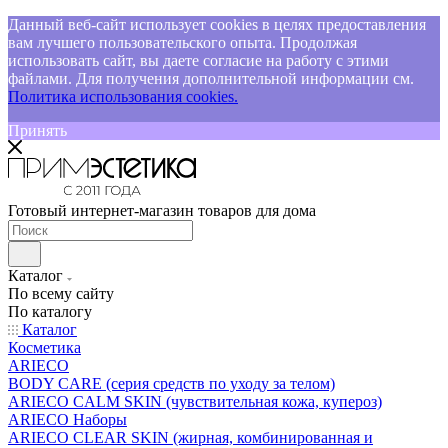
Данный веб-сайт использует cookies в целях предоставления
вам лучшего пользовательского опыта. Продолжая
использовать сайт, вы даете согласие на работу с этими
файлами. Для получения дополнительной информации см.
Политика использования cookies.
Принять
Готовый интернет-магазин товаров для дома
Каталог
По всему сайту
По каталогу
Каталог
Косметика
ARIECO
BODY CARE (серия средств по уходу за телом)
ARIECO CALM SKIN (чувствительная кожа, купероз)
ARIECO Наборы
ARIECO CLEAR SKIN (жирная, комбинированная и