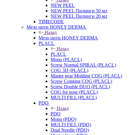
NEW PEEL
NEW PEEL Пилинги 50 мл
NEW PEEL Пилинги 20 мл
TIMECODE
Мезо нити HONEY DERMA
Назад
Мезо нити HONEY DERMA
PLACL
Назад
PLACL
Mono (PLACL)
Screw Normal SPIRAL (PLACL)
COG 3D (PLACL)
Master gear Molding COG (PLACL)
Screw Cogging COG (PLACL)
Screw Double DUO (PLACL)
COG for nose (PLACL)
MULTI FILL (PLACL)
PDO
Назад
PDO
Mono (PDO)
MULTI FILL (PDO)
Dual Needle (PDO)