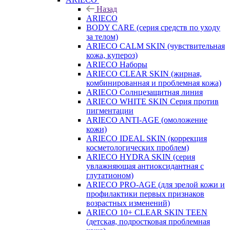
Назад
ARIECO
BODY CARE (серия средств по уходу
за телом)
ARIECO CALM SKIN (чувствительная
кожа, купероз)
ARIECO Наборы
ARIECO CLEAR SKIN (жирная,
комбинированная и проблемная кожа)
ARIECO Солнцезащитная линия
ARIECO WHITE SKIN Серия против
пигментации
ARIECO ANTI-AGE (омоложение
кожи)
ARIECO IDEAL SKIN (коррекция
косметологических проблем)
ARIECO HYDRA SKIN (серия
увлажняющая антиоксидантная с
глутатионом)
ARIECO PRO-AGE (для зрелой кожи и
профилактики первых признаков
возрастных изменений)
ARIECO 10+ CLEAR SKIN TEEN
(детская, подростковая проблемная