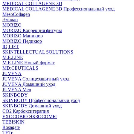
MEDICAL COLLAGENE 3D
MEDICAL COLLAGENE 3D Профессиональный уход
MesoCollagen
Эмалан
MORIZO
MORIZO Коррекция фигуры
MORIZO Маникюр
MORIZO Педикюр
IQ LIFT
SKINTELLECTUAL SOLUTIONS
M.E.LINE
M.E.LINE Новый формат
MD:CEUTICALS
JUVENA
JUVENA Солнцезащитный уход
JUVENA Домашний уход
JUVENA Men
SKINBODY
SKINBODY Профессиональный уход
SKINBODY Домашний уход
CO2 Карбокситерапия
EXOCOBIO ЭКЗОСОМЫ
TEBISKIN
Rosagate
TETe