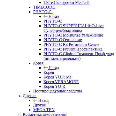
TETe Сыворотки Medicell
TIMECODE
PHYTO-C
Назад
PHYTO-C
PHYTO-C SUPERHEAL® O-Live
Суперцелебная олива
PHYTO-C Moisturize Увлажнение
PHYTO-C Очищение
PHYTO-C Rx Ретинол и Селен
PHYTO-C Prevent Профилактика
PHYTO-C Clinical Treatment. Проф.уход
(пигментация&акне)
Корея
Назад
Корея
Корея YU.R Me
Корея VERAMORE
Корея YU-R
Постпроцедурные средства
Другое
Назад
Другое
MEGA TEN
Косметика декоративная