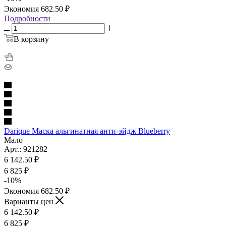
Экономия
682.50
₽
Подробности
В корзину
Darique Маска альгинатная анти-эйдж Blueberry
Мало
Арт.: 921282
6 142.50
₽
6 825
₽
-
10
%
Экономия
682.50
₽
Варианты цен
6 142.50
₽
6 825
₽