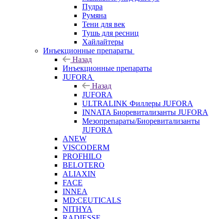
Пудра
Румяна
Тени для век
Тушь для ресниц
Хайлайтеры
Инъекционные препараты
Назад
Инъекционные препараты
JUFORA
Назад
JUFORA
ULTRALINK Филлеры JUFORA
INNATA Биоревитализанты JUFORA
Мезопрепараты/Биоревитализанты
JUFORA
ANEW
VISCODERM
PROFHILO
BELOTERO
ALIAXIN
FACE
INNEA
MD:CEUTICALS
NITHYA
RADIESSE