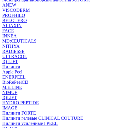
ANEW
VISCODERM
PROFHILO
BELOTERO
ALIAXIN
FACE
INNEA
MD:CEUTICALS
NITHYA
RADIESSE
ULTRACOL
IQ LIFT
Пилинги
Apple Peel
ENERPEEL
BioRePeelCl3
M.E.LINE
NIMUE
IQLIFT
HYDRO PEPTIDE
IMAGE
Пилинги FORTE
Пилинги гелевые CLINICAL COUTURE
Пилинги усиленные I PEEL