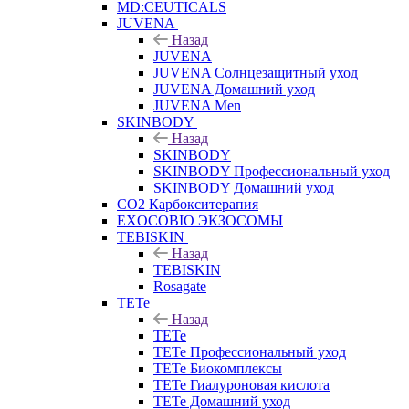
MD:CEUTICALS
JUVENA
Назад
JUVENA
JUVENA Солнцезащитный уход
JUVENA Домашний уход
JUVENA Men
SKINBODY
Назад
SKINBODY
SKINBODY Профессиональный уход
SKINBODY Домашний уход
CO2 Карбокситерапия
EXOCOBIO ЭКЗОСОМЫ
TEBISKIN
Назад
TEBISKIN
Rosagate
TETe
Назад
TETe
TETe Профессиональный уход
TETe Биокомплексы
TETe Гиалуроновая кислота
TETe Домашний уход