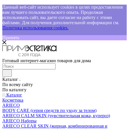
Данный веб-сайт использует cookies в целях предоставления
вам лучшего пользовательского опыта. Продолжая
использовать сайт, вы даете согласие на работу с этими
файлами. Для получения дополнительной информации см.
Политика использования cookies.
Принять
Готовый интернет-магазин товаров для дома
Каталог
По всему сайту
По каталогу
Каталог
Косметика
ARIECO
BODY CARE (серия средств по уходу за телом)
ARIECO CALM SKIN (чувствительная кожа, купероз)
ARIECO Наборы
ARIECO CLEAR SKIN (жирная, комбинированная и