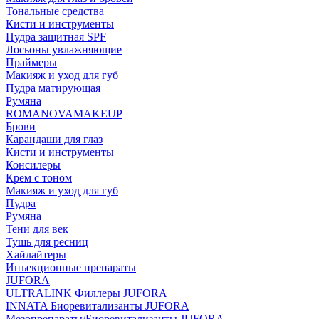
Тональные средства
Кисти и инструменты
Пудра защитная SPF
Лосьоны увлажняющие
Праймеры
Макияж и уход для губ
Пудра матирующая
Румяна
ROMANOVAMAKEUP
Брови
Карандаши для глаз
Кисти и инструменты
Консилеры
Крем с тоном
Макияж и уход для губ
Пудра
Румяна
Тени для век
Тушь для ресниц
Хайлайтеры
Инъекционные препараты
JUFORA
ULTRALINK Филлеры JUFORA
INNATA Биоревитализанты JUFORA
Мезопрепараты/Биоревитализанты JUFORA