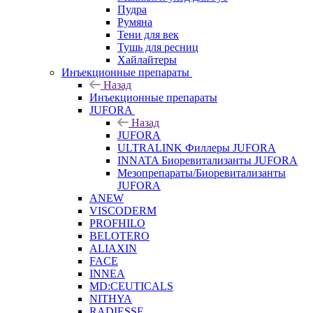
Пудра
Румяна
Тени для век
Тушь для ресниц
Хайлайтеры
Инъекционные препараты
Назад
Инъекционные препараты
JUFORA
Назад
JUFORA
ULTRALINK Филлеры JUFORA
INNATA Биоревитализанты JUFORA
Мезопрепараты/Биоревитализанты
JUFORA
ANEW
VISCODERM
PROFHILO
BELOTERO
ALIAXIN
FACE
INNEA
MD:CEUTICALS
NITHYA
RADIESSE