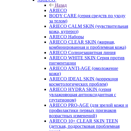
Назад
ARIECO
BODY CARE (серия средств по уходу
за телом)
ARIECO CALM SKIN (чувствительная
кожа, купероз)
ARIECO Наборы
ARIECO CLEAR SKIN (жирная,
комбинированная и проблемная кожа)
ARIECO Солнцезащитная линия
ARIECO WHITE SKIN Серия против
пигментации
ARIECO ANTI-AGE (омоложение
кожи)
ARIECO IDEAL SKIN (коррекция
косметологических проблем)
ARIECO HYDRA SKIN (серия
увлажняющая антиоксидантная с
глутатионом)
ARIECO PRO-AGE (для зрелой кожи и
профилактики первых признаков
возрастных изменений)
ARIECO 10+ CLEAR SKIN TEEN
(детская, подростковая проблемная