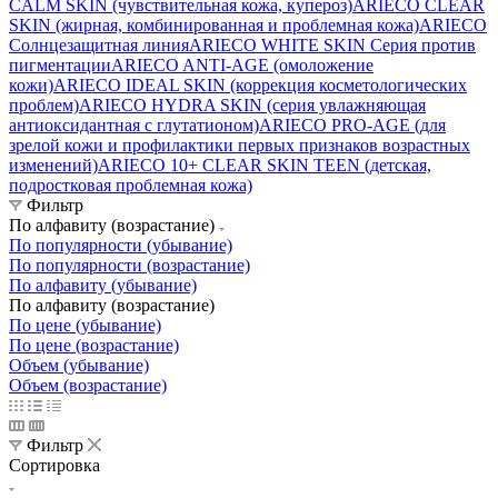
CALM SKIN (чувствительная кожа, купероз)
ARIECO CLEAR
SKIN (жирная, комбинированная и проблемная кожа)
ARIECO
Солнцезащитная линия
ARIECO WHITE SKIN Серия против
пигментации
ARIECO ANTI-AGE (омоложение
кожи)
ARIECO IDEAL SKIN (коррекция косметологических
проблем)
ARIECO HYDRA SKIN (серия увлажняющая
антиоксидантная с глутатионом)
ARIECO PRO-AGE (для
зрелой кожи и профилактики первых признаков возрастных
изменений)
ARIECO 10+ CLEAR SKIN TEEN (детская,
подростковая проблемная кожа)
Фильтр
По алфавиту (возрастание)
По популярности (убывание)
По популярности (возрастание)
По алфавиту (убывание)
По алфавиту (возрастание)
По цене (убывание)
По цене (возрастание)
Объем (убывание)
Объем (возрастание)
Фильтр
Сортировка