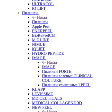
ULTRACOL
IQ LIFT
Пилинги
Назад
Пилинги
Apple Peel
ENERPEEL
BioRePeelCl3
M.E.LINE
NIMUE
IQLIFT
HYDRO PEPTIDE
IMAGE
Назад
IMAGE
Пилинги FORTE
Пилинги гелевые CLINICAL
COUTURE
Пилинги усиленные I PEEL
KLAPP
LEVISSIME
MD:CEUTICALS
MEDICAL COLLAGENE 3D
NEW PEEL
Назад