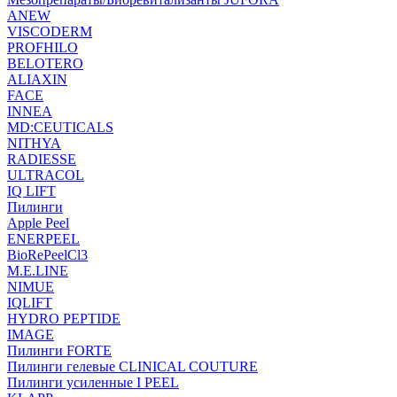
ANEW
VISCODERM
PROFHILO
BELOTERO
ALIAXIN
FACE
INNEA
MD:CEUTICALS
NITHYA
RADIESSE
ULTRACOL
IQ LIFT
Пилинги
Apple Peel
ENERPEEL
BioRePeelCl3
M.E.LINE
NIMUE
IQLIFT
HYDRO PEPTIDE
IMAGE
Пилинги FORTE
Пилинги гелевые CLINICAL COUTURE
Пилинги усиленные I PEEL