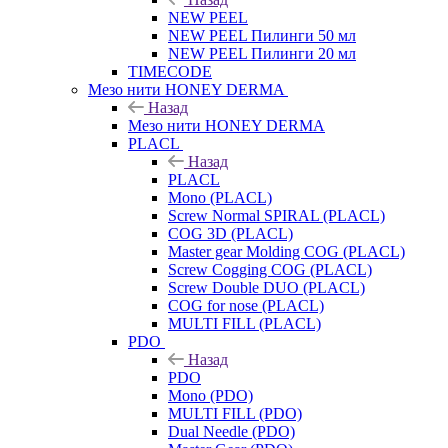
NEW PEEL
NEW PEEL Пилинги 50 мл
NEW PEEL Пилинги 20 мл
TIMECODE
Мезо нити HONEY DERMA
Назад
Мезо нити HONEY DERMA
PLACL
Назад
PLACL
Mono (PLACL)
Screw Normal SPIRAL (PLACL)
COG 3D (PLACL)
Master gear Molding COG (PLACL)
Screw Cogging COG (PLACL)
Screw Double DUO (PLACL)
COG for nose (PLACL)
MULTI FILL (PLACL)
PDO
Назад
PDO
Mono (PDO)
MULTI FILL (PDO)
Dual Needle (PDO)