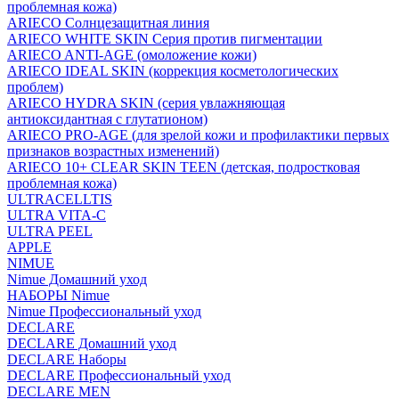
проблемная кожа)
ARIECO Солнцезащитная линия
ARIECO WHITE SKIN Серия против пигментации
ARIECO ANTI-AGE (омоложение кожи)
ARIECO IDEAL SKIN (коррекция косметологических
проблем)
ARIECO HYDRA SKIN (серия увлажняющая
антиоксидантная с глутатионом)
ARIECO PRO-AGE (для зрелой кожи и профилактики первых
признаков возрастных изменений)
ARIECO 10+ CLEAR SKIN TEEN (детская, подростковая
проблемная кожа)
ULTRACELLTIS
ULTRA VITA-C
ULTRA PEEL
APPLE
NIMUE
Nimue Домашний уход
НАБОРЫ Nimue
Nimue Профессиональный уход
DECLARE
DECLARE Домашний уход
DECLARE Наборы
DECLARE Профессиональный уход
DECLARE MEN