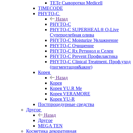
TETe Сыворотки Medicell
TIMECODE
PHYTO-C
Назад
PHYTO-C
PHYTO-C SUPERHEAL® O-Live
Суперцелебная олива
PHYTO-C Moisturize Увлажнение
PHYTO-C Очищение
PHYTO-C Rx Ретинол и Селен
PHYTO-C Prevent Профилактика
PHYTO-C Clinical Treatment. Проф.уход
(пигментация&акне)
Корея
Назад
Корея
Корея YU.R Me
Корея VERAMORE
Корея YU-R
Постпроцедурные средства
Другое
Назад
Другое
MEGA TEN
Косметика декоративная