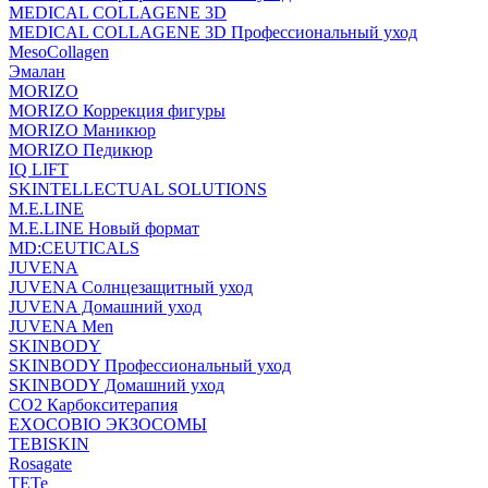
MEDICAL COLLAGENE 3D
MEDICAL COLLAGENE 3D Профессиональный уход
MesoCollagen
Эмалан
MORIZO
MORIZO Коррекция фигуры
MORIZO Маникюр
MORIZO Педикюр
IQ LIFT
SKINTELLECTUAL SOLUTIONS
M.E.LINE
M.E.LINE Новый формат
MD:CEUTICALS
JUVENA
JUVENA Солнцезащитный уход
JUVENA Домашний уход
JUVENA Men
SKINBODY
SKINBODY Профессиональный уход
SKINBODY Домашний уход
CO2 Карбокситерапия
EXOCOBIO ЭКЗОСОМЫ
TEBISKIN
Rosagate
TETe