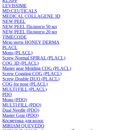
KLAPP
LEVISSIME
MD:CEUTICALS
MEDICAL COLLAGENE 3D
NEW PEEL
NEW PEEL Пилинги 50 мл
NEW PEEL Пилинги 20 мл
TIMECODE
Мезо нити HONEY DERMA
PLACL
Mono (PLACL)
Screw Normal SPIRAL (PLACL)
COG 3D (PLACL)
Master gear Molding COG (PLACL)
Screw Cogging COG (PLACL)
Screw Double DUO (PLACL)
COG for nose (PLACL)
MULTI FILL (PLACL)
PDO
Mono (PDO)
MULTI FILL (PDO)
Dual Needle (PDO)
Master Gear (PDO)
Косметика для волос
MIRIAM QUEVEDO