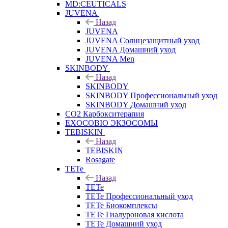
MD:CEUTICALS
JUVENA
Назад
JUVENA
JUVENA Солнцезащитный уход
JUVENA Домашний уход
JUVENA Men
SKINBODY
Назад
SKINBODY
SKINBODY Профессиональный уход
SKINBODY Домашний уход
CO2 Карбокситерапия
EXOCOBIO ЭКЗОСОМЫ
TEBISKIN
Назад
TEBISKIN
Rosagate
TETe
Назад
TETe
TETe Профессиональный уход
TETe Биокомплексы
TETe Гиалуроновая кислота
TETe Домашний уход