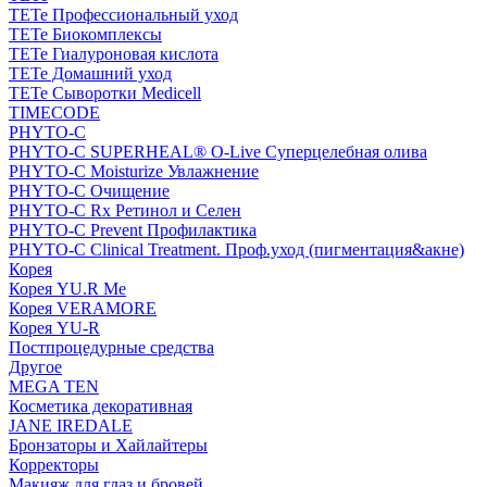
TETe Профессиональный уход
TETe Биокомплексы
TETe Гиалуроновая кислота
TETe Домашний уход
TETe Сыворотки Medicell
TIMECODE
PHYTO-C
PHYTO-C SUPERHEAL® O-Live Суперцелебная олива
PHYTO-C Moisturize Увлажнение
PHYTO-C Очищение
PHYTO-C Rx Ретинол и Селен
PHYTO-C Prevent Профилактика
PHYTO-C Clinical Treatment. Проф.уход (пигментация&акне)
Корея
Корея YU.R Me
Корея VERAMORE
Корея YU-R
Постпроцедурные средства
Другое
MEGA TEN
Косметика декоративная
JANE IREDALE
Бронзаторы и Хайлайтеры
Корректоры
Макияж для глаз и бровей