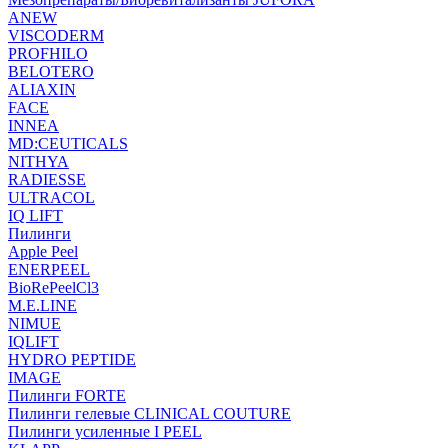
ANEW
VISCODERM
PROFHILO
BELOTERO
ALIAXIN
FACE
INNEA
MD:CEUTICALS
NITHYA
RADIESSE
ULTRACOL
IQ LIFT
Пилинги
Apple Peel
ENERPEEL
BioRePeelCl3
M.E.LINE
NIMUE
IQLIFT
HYDRO PEPTIDE
IMAGE
Пилинги FORTE
Пилинги гелевые CLINICAL COUTURE
Пилинги усиленные I PEEL