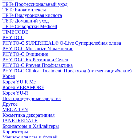
TETe Профессиональный уход
TETe Биокомплексы
TETe Гиалуроновая кислота
TETe Домашний уход
TETe Сыворотки Medicell
TIMECODE
PHYTO-C
PHYTO-C SUPERHEAL® O-Live Суперцелебная олива
PHYTO-C Moisturize Увлажнение
PHYTO-C Очищение
PHYTO-C Rx Ретинол и Селен
PHYTO-C Prevent Профилактика
PHYTO-C Clinical Treatment. Проф.уход (пигментация&акне)
Корея
Корея YU.R Me
Корея VERAMORE
Корея YU-R
Постпроцедурные средства
Другое
MEGA TEN
Косметика декоративная
JANE IREDALE
Бронзаторы и Хайлайтеры
Корректоры
Макияж для глаз и бровей