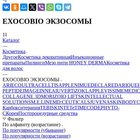
EXOCOBIO ЭКЗОСОМЫ
11
Каталог
—
Косметика
Другое
Косметика декоративная
Инъекционные
препараты
Пилинги
Мезо нити HONEY DERMA
Косметика
для волос
—
EXOCOBIO ЭКЗОСОМЫ
ARIECO
ULTRACELLTIS
APPLE
NIMUE
DECLARE
DARIQUE
PEPTIDE
IMAGE
INNEA
IUVER
TiZO
KLAPP
LEVISSIME
MEDI
COLLAGENE 3D
MORIZO
IQ LIFT
SKINTELLECTUAL
SOLUTIONS
M.E.LINE
MD:CEUTICALS
JUVENA
SKINBODY
C
Карбокситерапия
TEBISKIN
TETe
TIMECODE
PHYTO-
C
Корея
Постпроцедурные средства
Фильтр
По алфавиту (возрастание)
По популярности (убывание)
По популярности (возрастание)