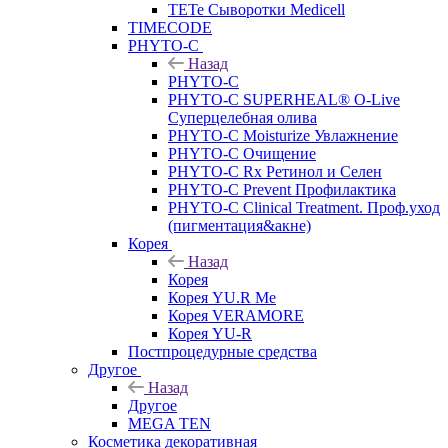
TETe Сыворотки Medicell
TIMECODE
PHYTO-C
Назад
PHYTO-C
PHYTO-C SUPERHEAL® O-Live
Суперцелебная олива
PHYTO-C Moisturize Увлажнение
PHYTO-C Очищение
PHYTO-C Rx Ретинол и Селен
PHYTO-C Prevent Профилактика
PHYTO-C Clinical Treatment. Проф.уход
(пигментация&акне)
Корея
Назад
Корея
Корея YU.R Me
Корея VERAMORE
Корея YU-R
Постпроцедурные средства
Другое
Назад
Другое
MEGA TEN
Косметика декоративная