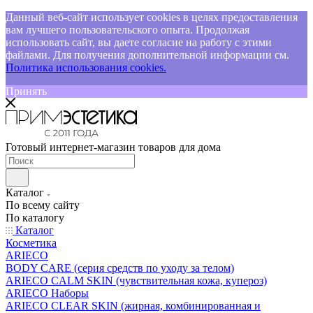
Данный веб-сайт использует cookies в целях предоставления
вам лучшего пользовательского опыта. Продолжая
использовать сайт, вы даете согласие на работу с этими
файлами. Для получения дополнительной информации см.
Политика использования cookies.
Принять
Готовый интернет-магазин товаров для дома
Каталог
По всему сайту
По каталогу
Каталог
Косметика
ARIECO
BODY CARE (серия средств по уходу за телом)
ARIECO CALM SKIN (чувствительная кожа, купероз)
ARIECO Наборы
ARIECO CLEAR SKIN (жирная, комбинированная и