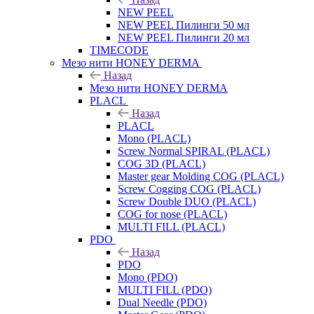
NEW PEEL
NEW PEEL Пилинги 50 мл
NEW PEEL Пилинги 20 мл
TIMECODE
Мезо нити HONEY DERMA
Назад
Мезо нити HONEY DERMA
PLACL
Назад
PLACL
Mono (PLACL)
Screw Normal SPIRAL (PLACL)
COG 3D (PLACL)
Master gear Molding COG (PLACL)
Screw Cogging COG (PLACL)
Screw Double DUO (PLACL)
COG for nose (PLACL)
MULTI FILL (PLACL)
PDO
Назад
PDO
Mono (PDO)
MULTI FILL (PDO)
Dual Needle (PDO)