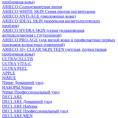
проблемная кожа)
ARIECO Солнцезащитная линия
ARIECO WHITE SKIN Серия против пигментации
ARIECO ANTI-AGE (омоложение кожи)
ARIECO IDEAL SKIN (коррекция косметологических
проблем)
ARIECO HYDRA SKIN (серия увлажняющая
антиоксидантная с глутатионом)
ARIECO PRO-AGE (для зрелой кожи и профилактики первых
признаков возрастных изменений)
ARIECO 10+ CLEAR SKIN TEEN (детская, подростковая
проблемная кожа)
ULTRACELLTIS
ULTRA VITA-C
ULTRA PEEL
APPLE
NIMUE
Nimue Домашний уход
НАБОРЫ Nimue
Nimue Профессиональный уход
DECLARE
DECLARE Домашний уход
DECLARE Наборы
DECLARE Профессиональный уход
DECLARE MEN