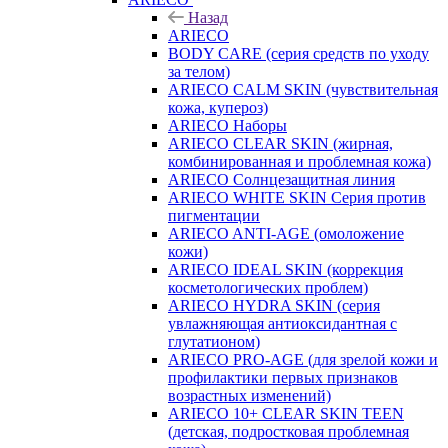
Назад
ARIECO
BODY CARE (серия средств по уходу
за телом)
ARIECO CALM SKIN (чувствительная
кожа, купероз)
ARIECO Наборы
ARIECO CLEAR SKIN (жирная,
комбинированная и проблемная кожа)
ARIECO Солнцезащитная линия
ARIECO WHITE SKIN Серия против
пигментации
ARIECO ANTI-AGE (омоложение
кожи)
ARIECO IDEAL SKIN (коррекция
косметологических проблем)
ARIECO HYDRA SKIN (серия
увлажняющая антиоксидантная с
глутатионом)
ARIECO PRO-AGE (для зрелой кожи и
профилактики первых признаков
возрастных изменений)
ARIECO 10+ CLEAR SKIN TEEN
(детская, подростковая проблемная