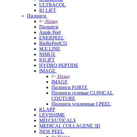
ULTRACOL
IQ LIFT
Пилинги
Назад
Пилинги
Apple Peel
ENERPEEL
BioRePeelCl3
M.E.LINE
NIMUE
IQLIFT
HYDRO PEPTIDE
IMAGE
Назад
IMAGE
Пилинги FORTE
Пилинги гелевые CLINICAL
COUTURE
Пилинги усиленные I PEEL
KLAPP
LEVISSIME
MD:CEUTICALS
MEDICAL COLLAGENE 3D
NEW PEEL
Назад