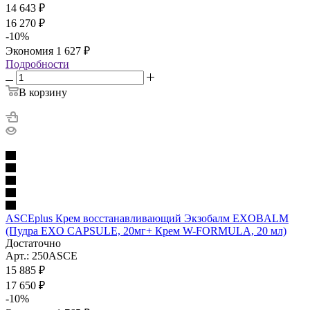
14 643
₽
16 270
₽
-
10
%
Экономия
1 627
₽
Подробности
В корзину
ASCEplus Крем восстанавливающий Экзобалм EXOBALM
(Пудра EXO CAPSULE, 20мг+ Крем W-FORMULA, 20 мл)
Достаточно
Арт.: 250ASCE
15 885
₽
17 650
₽
-
10
%