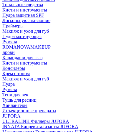
Тональные средства
Кисти и инструменты
Пудра защитная SPF
Лосьоны увлажняющие
Праймеры
Макияж и уход для губ
Пудра матирующая
Румяна
ROMANOVAMAKEUP
Брови
Карандаши для глаз
Кисти и инструменты
Консилеры
Крем с тоном
Макияж и уход для губ
Пудра
Румяна
Тени для век
Тушь для ресниц
Хайлайтеры
Инъекционные препараты
JUFORA
ULTRALINK Филлеры JUFORA
INNATA Биоревитализанты JUFORA
Мезопрепараты/Биоревитализанты JUFORA