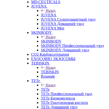
MD:CEUTICALS
JUVENA
Назад
JUVENA
JUVENA Солнцезащитный уход
JUVENA Домашний уход
JUVENA Men
SKINBODY
Назад
SKINBODY
SKINBODY Профессиональный уход
SKINBODY Домашний уход
CO2 Карбокситерапия
EXOCOBIO ЭКЗОСОМЫ
TEBISKIN
Назад
TEBISKIN
Rosagate
TETe
Назад
TETe
TETe Профессиональный уход
TETe Биокомплексы
TETe Гиалуроновая кислота
TETe Домашний уход