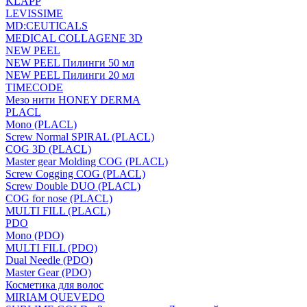
KLAPP
LEVISSIME
MD:CEUTICALS
MEDICAL COLLAGENE 3D
NEW PEEL
NEW PEEL Пилинги 50 мл
NEW PEEL Пилинги 20 мл
TIMECODE
Мезо нити HONEY DERMA
PLACL
Mono (PLACL)
Screw Normal SPIRAL (PLACL)
COG 3D (PLACL)
Master gear Molding COG (PLACL)
Screw Cogging COG (PLACL)
Screw Double DUO (PLACL)
COG for nose (PLACL)
MULTI FILL (PLACL)
PDO
Mono (PDO)
MULTI FILL (PDO)
Dual Needle (PDO)
Master Gear (PDO)
Косметика для волос
MIRIAM QUEVEDO