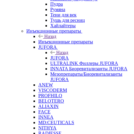
Пудра
Румяна
Тени для век
Тушь для ресниц
Хайлайтеры
Инъекционные препараты
Назад
Инъекционные препараты
JUFORA
Назад
JUFORA
ULTRALINK Филлеры JUFORA
INNATA Биоревитализанты JUFORA
Мезопрепараты/Биоревитализанты
JUFORA
ANEW
VISCODERM
PROFHILO
BELOTERO
ALIAXIN
FACE
INNEA
MD:CEUTICALS
NITHYA
RADIESSE