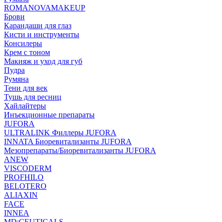
ROMANOVAMAKEUP
Брови
Карандаши для глаз
Кисти и инструменты
Консилеры
Крем с тоном
Макияж и уход для губ
Пудра
Румяна
Тени для век
Тушь для ресниц
Хайлайтеры
Инъекционные препараты
JUFORA
ULTRALINK Филлеры JUFORA
INNATA Биоревитализанты JUFORA
Мезопрепараты/Биоревитализанты JUFORA
ANEW
VISCODERM
PROFHILO
BELOTERO
ALIAXIN
FACE
INNEA
MD:CEUTICALS