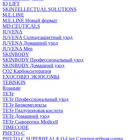
IQ LIFT
SKINTELLECTUAL SOLUTIONS
M.E.LINE
M.E.LINE Новый формат
MD:CEUTICALS
JUVENA
JUVENA Солнцезащитный уход
JUVENA Домашний уход
JUVENA Men
SKINBODY
SKINBODY Профессиональный уход
SKINBODY Домашний уход
CO2 Карбокситерапия
EXOCOBIO ЭКЗОСОМЫ
TEBISKIN
Rosagate
TETe
TETe Профессиональный уход
TETe Биокомплексы
TETe Гиалуроновая кислота
TETe Домашний уход
TETe Сыворотки Medicell
TIMECODE
PHYTO-C
PHYTO-C SUPERHEAL® O-Live Суперцелебная олива