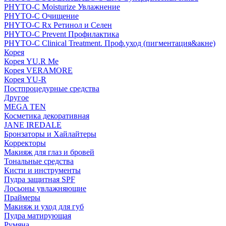
PHYTO-C Moisturize Увлажнение
PHYTO-C Очищение
PHYTO-C Rx Ретинол и Селен
PHYTO-C Prevent Профилактика
PHYTO-C Clinical Treatment. Проф.уход (пигментация&акне)
Корея
Корея YU.R Me
Корея VERAMORE
Корея YU-R
Постпроцедурные средства
Другое
MEGA TEN
Косметика декоративная
JANE IREDALE
Бронзаторы и Хайлайтеры
Корректоры
Макияж для глаз и бровей
Тональные средства
Кисти и инструменты
Пудра защитная SPF
Лосьоны увлажняющие
Праймеры
Макияж и уход для губ
Пудра матирующая
Румяна