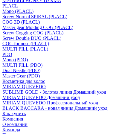
Мезо нити HONEY DERMA
PLACL
Mono (PLACL)
Screw Normal SPIRAL (PLACL)
COG 3D (PLACL)
Master gear Molding COG (PLACL)
Screw Cogging COG (PLACL)
Screw Double DUO (PLACL)
COG for nose (PLACL)
MULTI FILL (PLACL)
PDO
Mono (PDO)
MULTI FILL (PDO)
Dual Needle (PDO)
Master Gear (PDO)
Косметика для волос
MIRIAM QUEVEDO
SUBLIME GOLD - Золотая линия Домашний уход
MIRIAM QUEVEDO Домашний уход
MIRIAM QUEVEDO Профессиональный уход
BLACK BACCARA - новая линия Домашний уход
Как купить
Компания
О компании
Команда