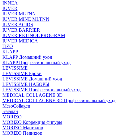
INNEA
IUVER
IUVER MLTNN
IUVER MINE MLTNN
IUVER ACIDS
IUVER BARRIER
IUVER RETINOL PROGRAM
IUVER MEDICA
TiZO
KLAPP
KLAPP Домашний уход
KLAPP Профессиональный уход
LEVISSIME
LEVISSIME Брови
LEVISSIME Домашний уход
LEVISSIME НАБОРЫ
LEVISSIME Профессиональный уход
MEDICAL COLLAGENE 3D
MEDICAL COLLAGENE 3D Профессиональный уход
MesoCollagen
Эмалан
MORIZO
MORIZO Коррекция фигуры
MORIZO Маникюр
MORIZO Педикюр