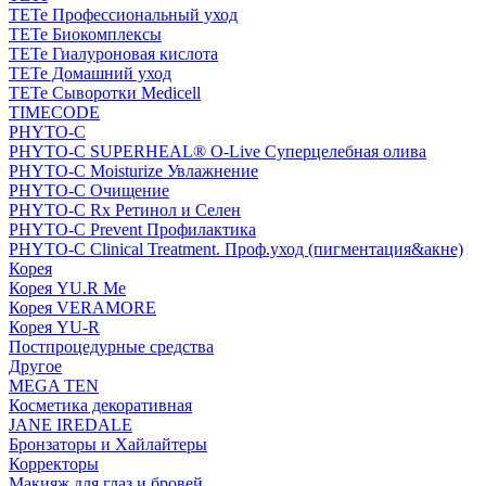
TETe Профессиональный уход
TETe Биокомплексы
TETe Гиалуроновая кислота
TETe Домашний уход
TETe Сыворотки Medicell
TIMECODE
PHYTO-C
PHYTO-C SUPERHEAL® O-Live Суперцелебная олива
PHYTO-C Moisturize Увлажнение
PHYTO-C Очищение
PHYTO-C Rx Ретинол и Селен
PHYTO-C Prevent Профилактика
PHYTO-C Clinical Treatment. Проф.уход (пигментация&акне)
Корея
Корея YU.R Me
Корея VERAMORE
Корея YU-R
Постпроцедурные средства
Другое
MEGA TEN
Косметика декоративная
JANE IREDALE
Бронзаторы и Хайлайтеры
Корректоры
Макияж для глаз и бровей