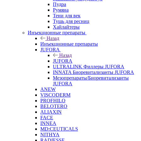
Пудра
Румяна
Тени для век
Тушь для ресниц
Хайлайтеры
Инъекционные препараты
Назад
Инъекционные препараты
JUFORA
Назад
JUFORA
ULTRALINK Филлеры JUFORA
INNATA Биоревитализанты JUFORA
Мезопрепараты/Биоревитализанты
JUFORA
ANEW
VISCODERM
PROFHILO
BELOTERO
ALIAXIN
FACE
INNEA
MD:CEUTICALS
NITHYA
RADIESSE