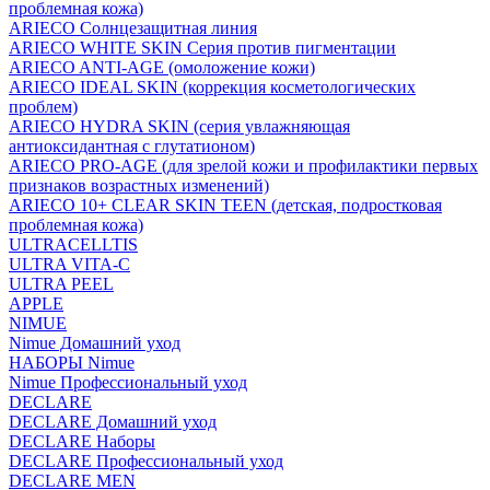
проблемная кожа)
ARIECO Солнцезащитная линия
ARIECO WHITE SKIN Серия против пигментации
ARIECO ANTI-AGE (омоложение кожи)
ARIECO IDEAL SKIN (коррекция косметологических
проблем)
ARIECO HYDRA SKIN (серия увлажняющая
антиоксидантная с глутатионом)
ARIECO PRO-AGE (для зрелой кожи и профилактики первых
признаков возрастных изменений)
ARIECO 10+ CLEAR SKIN TEEN (детская, подростковая
проблемная кожа)
ULTRACELLTIS
ULTRA VITA-C
ULTRA PEEL
APPLE
NIMUE
Nimue Домашний уход
НАБОРЫ Nimue
Nimue Профессиональный уход
DECLARE
DECLARE Домашний уход
DECLARE Наборы
DECLARE Профессиональный уход
DECLARE MEN