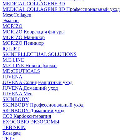
MEDICAL COLLAGENE 3D
MEDICAL COLLAGENE 3D Профессиональный уход
MesoCollagen
Эмалан
MORIZO
MORIZO Коррекция фигуры
MORIZO Маникюр
MORIZO Педикюр
IQ LIFT
SKINTELLECTUAL SOLUTIONS
M.E.LINE
M.E.LINE Новый формат
MD:CEUTICALS
JUVENA
JUVENA Солнцезащитный уход
JUVENA Домашний уход
JUVENA Men
SKINBODY
SKINBODY Профессиональный уход
SKINBODY Домашний уход
CO2 Карбокситерапия
EXOCOBIO ЭКЗОСОМЫ
TEBISKIN
Rosagate
TETe