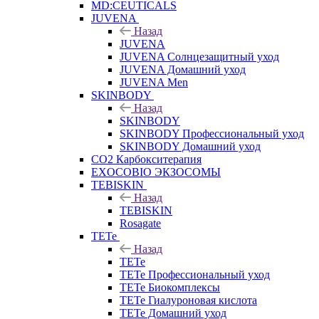
MD:CEUTICALS
JUVENA
Назад
JUVENA
JUVENA Солнцезащитный уход
JUVENA Домашний уход
JUVENA Men
SKINBODY
Назад
SKINBODY
SKINBODY Профессиональный уход
SKINBODY Домашний уход
CO2 Карбокситерапия
EXOCOBIO ЭКЗОСОМЫ
TEBISKIN
Назад
TEBISKIN
Rosagate
TETe
Назад
TETe
TETe Профессиональный уход
TETe Биокомплексы
TETe Гиалуроновая кислота
TETe Домашний уход