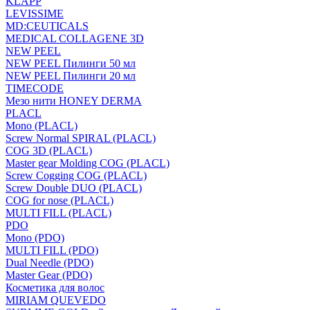
KLAPP
LEVISSIME
MD:CEUTICALS
MEDICAL COLLAGENE 3D
NEW PEEL
NEW PEEL Пилинги 50 мл
NEW PEEL Пилинги 20 мл
TIMECODE
Мезо нити HONEY DERMA
PLACL
Mono (PLACL)
Screw Normal SPIRAL (PLACL)
COG 3D (PLACL)
Master gear Molding COG (PLACL)
Screw Cogging COG (PLACL)
Screw Double DUO (PLACL)
COG for nose (PLACL)
MULTI FILL (PLACL)
PDO
Mono (PDO)
MULTI FILL (PDO)
Dual Needle (PDO)
Master Gear (PDO)
Косметика для волос
MIRIAM QUEVEDO