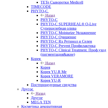
TETe Сыворотки Medicell
TIMECODE
PHYTO-C
Назад
PHYTO-C
PHYTO-C SUPERHEAL® O-Live
Суперцелебная олива
PHYTO-C Moisturize Увлажнение
PHYTO-C Очищение
PHYTO-C Rx Ретинол и Селен
PHYTO-C Prevent Профилактика
PHYTO-C Clinical Treatment. Проф.уход
(пигментация&акне)
Корея
Назад
Корея
Корея YU.R Me
Корея VERAMORE
Корея YU-R
Постпроцедурные средства
Другое
Назад
Другое
MEGA TEN
Косметика декоративная