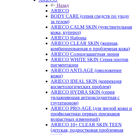
Назад
ARIECO
BODY CARE (серия средств по уходу
за телом)
ARIECO CALM SKIN (чувствительная
кожа, купероз)
ARIECO Наборы
ARIECO CLEAR SKIN (жирная,
комбинированная и проблемная кожа)
ARIECO Солнцезащитная линия
ARIECO WHITE SKIN Серия против
пигментации
ARIECO ANTI-AGE (омоложение
кожи)
ARIECO IDEAL SKIN (коррекция
косметологических проблем)
ARIECO HYDRA SKIN (серия
увлажняющая антиоксидантная с
глутатионом)
ARIECO PRO-AGE (для зрелой кожи и
профилактики первых признаков
возрастных изменений)
ARIECO 10+ CLEAR SKIN TEEN
(детская, подростковая проблемная