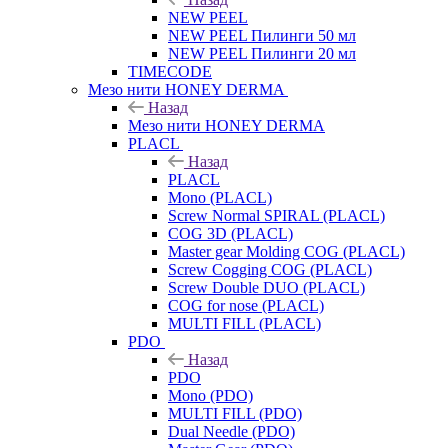
NEW PEEL
NEW PEEL Пилинги 50 мл
NEW PEEL Пилинги 20 мл
TIMECODE
Мезо нити HONEY DERMA
Назад
Мезо нити HONEY DERMA
PLACL
Назад
PLACL
Mono (PLACL)
Screw Normal SPIRAL (PLACL)
COG 3D (PLACL)
Master gear Molding COG (PLACL)
Screw Cogging COG (PLACL)
Screw Double DUO (PLACL)
COG for nose (PLACL)
MULTI FILL (PLACL)
PDO
Назад
PDO
Mono (PDO)
MULTI FILL (PDO)
Dual Needle (PDO)