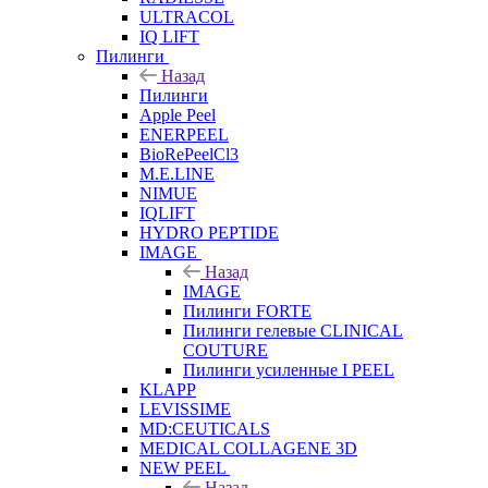
ULTRACOL
IQ LIFT
Пилинги
Назад
Пилинги
Apple Peel
ENERPEEL
BioRePeelCl3
M.E.LINE
NIMUE
IQLIFT
HYDRO PEPTIDE
IMAGE
Назад
IMAGE
Пилинги FORTE
Пилинги гелевые CLINICAL
COUTURE
Пилинги усиленные I PEEL
KLAPP
LEVISSIME
MD:CEUTICALS
MEDICAL COLLAGENE 3D
NEW PEEL
Назад