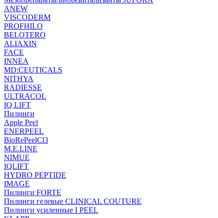
ANEW
VISCODERM
PROFHILO
BELOTERO
ALIAXIN
FACE
INNEA
MD:CEUTICALS
NITHYA
RADIESSE
ULTRACOL
IQ LIFT
Пилинги
Apple Peel
ENERPEEL
BioRePeelCl3
M.E.LINE
NIMUE
IQLIFT
HYDRO PEPTIDE
IMAGE
Пилинги FORTE
Пилинги гелевые CLINICAL COUTURE
Пилинги усиленные I PEEL