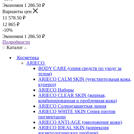
Экономия
1 286.50
₽
Варианты цен
11 578.50
₽
12 865
₽
-
10
%
Экономия
1 286.50
₽
Подробности
Каталог
Косметика
ARIECO
BODY CARE (серия средств по уходу за
телом)
ARIECO CALM SKIN (чувствительная кожа,
купероз)
ARIECO Наборы
ARIECO CLEAR SKIN (жирная,
комбинированная и проблемная кожа)
ARIECO Солнцезащитная линия
ARIECO WHITE SKIN Серия против
пигментации
ARIECO ANTI-AGE (омоложение кожи)
ARIECO IDEAL SKIN (коррекция
косметологических проблем)