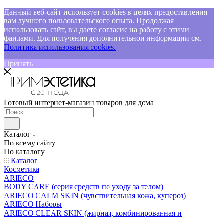
Данный веб-сайт использует cookies в целях предоставления
вам лучшего пользовательского опыта. Продолжая
использовать сайт, вы даете согласие на работу с этими
файлами. Для получения дополнительной информации см.
Политика использования cookies.
Принять
Готовый интернет-магазин товаров для дома
Каталог
По всему сайту
По каталогу
Каталог
Косметика
ARIECO
BODY CARE (серия средств по уходу за телом)
ARIECO CALM SKIN (чувствительная кожа, купероз)
ARIECO Наборы
ARIECO CLEAR SKIN (жирная, комбинированная и