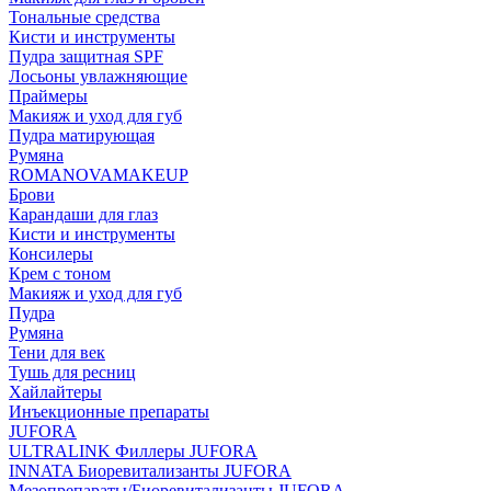
Тональные средства
Кисти и инструменты
Пудра защитная SPF
Лосьоны увлажняющие
Праймеры
Макияж и уход для губ
Пудра матирующая
Румяна
ROMANOVAMAKEUP
Брови
Карандаши для глаз
Кисти и инструменты
Консилеры
Крем с тоном
Макияж и уход для губ
Пудра
Румяна
Тени для век
Тушь для ресниц
Хайлайтеры
Инъекционные препараты
JUFORA
ULTRALINK Филлеры JUFORA
INNATA Биоревитализанты JUFORA
Мезопрепараты/Биоревитализанты JUFORA