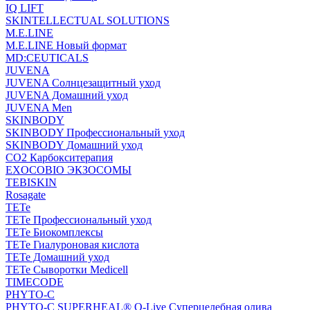
IQ LIFT
SKINTELLECTUAL SOLUTIONS
M.E.LINE
M.E.LINE Новый формат
MD:CEUTICALS
JUVENA
JUVENA Солнцезащитный уход
JUVENA Домашний уход
JUVENA Men
SKINBODY
SKINBODY Профессиональный уход
SKINBODY Домашний уход
CO2 Карбокситерапия
EXOCOBIO ЭКЗОСОМЫ
TEBISKIN
Rosagate
TETe
TETe Профессиональный уход
TETe Биокомплексы
TETe Гиалуроновая кислота
TETe Домашний уход
TETe Сыворотки Medicell
TIMECODE
PHYTO-C
PHYTO-C SUPERHEAL® O-Live Суперцелебная олива