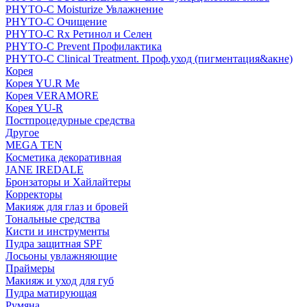
PHYTO-C Moisturize Увлажнение
PHYTO-C Очищение
PHYTO-C Rx Ретинол и Селен
PHYTO-C Prevent Профилактика
PHYTO-C Clinical Treatment. Проф.уход (пигментация&акне)
Корея
Корея YU.R Me
Корея VERAMORE
Корея YU-R
Постпроцедурные средства
Другое
MEGA TEN
Косметика декоративная
JANE IREDALE
Бронзаторы и Хайлайтеры
Корректоры
Макияж для глаз и бровей
Тональные средства
Кисти и инструменты
Пудра защитная SPF
Лосьоны увлажняющие
Праймеры
Макияж и уход для губ
Пудра матирующая
Румяна