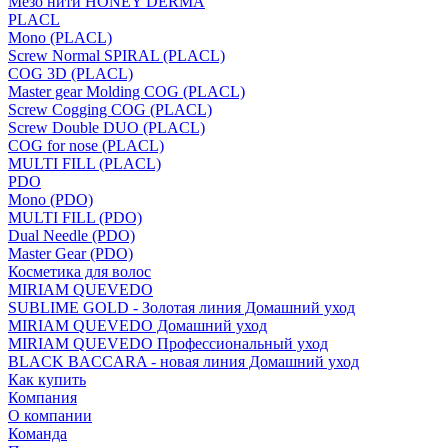
Мезо нити HONEY DERMA
PLACL
Mono (PLACL)
Screw Normal SPIRAL (PLACL)
COG 3D (PLACL)
Master gear Molding COG (PLACL)
Screw Cogging COG (PLACL)
Screw Double DUO (PLACL)
COG for nose (PLACL)
MULTI FILL (PLACL)
PDO
Mono (PDO)
MULTI FILL (PDO)
Dual Needle (PDO)
Master Gear (PDO)
Косметика для волос
MIRIAM QUEVEDO
SUBLIME GOLD - Золотая линия Домашний уход
MIRIAM QUEVEDO Домашний уход
MIRIAM QUEVEDO Профессиональный уход
BLACK BACCARA - новая линия Домашний уход
Как купить
Компания
О компании
Команда