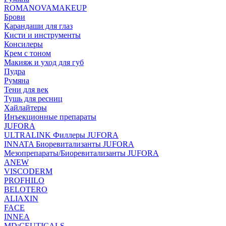
ROMANOVAMAKEUP
Брови
Карандаши для глаз
Кисти и инструменты
Консилеры
Крем с тоном
Макияж и уход для губ
Пудра
Румяна
Тени для век
Тушь для ресниц
Хайлайтеры
Инъекционные препараты
JUFORA
ULTRALINK Филлеры JUFORA
INNATA Биоревитализанты JUFORA
Мезопрепараты/Биоревитализанты JUFORA
ANEW
VISCODERM
PROFHILO
BELOTERO
ALIAXIN
FACE
INNEA
MD:CEUTICALS