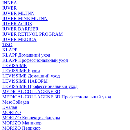
INNEA
IUVER
IUVER MLTNN
IUVER MINE MLTNN
IUVER ACIDS
IUVER BARRIER
IUVER RETINOL PROGRAM
IUVER MEDICA
TiZO
KLAPP
KLAPP Домашний уход
KLAPP Профессиональный уход
LEVISSIME
LEVISSIME Брови
LEVISSIME Домашний уход
LEVISSIME НАБОРЫ
LEVISSIME Профессиональный уход
MEDICAL COLLAGENE 3D
MEDICAL COLLAGENE 3D Профессиональный уход
MesoCollagen
Эмалан
MORIZO
MORIZO Коррекция фигуры
MORIZO Маникюр
MORIZO Педикюр