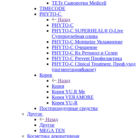
TETe Сыворотки Medicell
TIMECODE
PHYTO-C
Назад
PHYTO-C
PHYTO-C SUPERHEAL® O-Live
Суперцелебная олива
PHYTO-C Moisturize Увлажнение
PHYTO-C Очищение
PHYTO-C Rx Ретинол и Селен
PHYTO-C Prevent Профилактика
PHYTO-C Clinical Treatment. Проф.уход
(пигментация&акне)
Корея
Назад
Корея
Корея YU.R Me
Корея VERAMORE
Корея YU-R
Постпроцедурные средства
Другое
Назад
Другое
MEGA TEN
Косметика декоративная