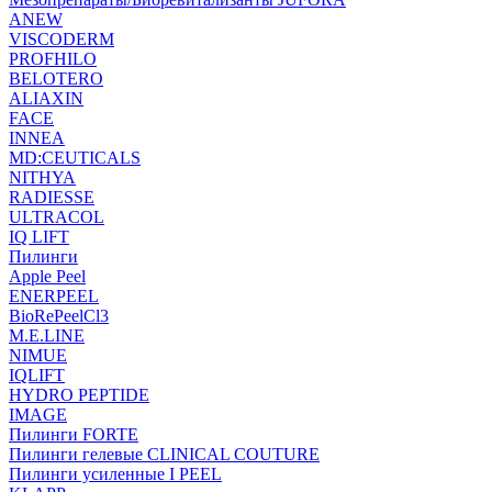
ANEW
VISCODERM
PROFHILO
BELOTERO
ALIAXIN
FACE
INNEA
MD:CEUTICALS
NITHYA
RADIESSE
ULTRACOL
IQ LIFT
Пилинги
Apple Peel
ENERPEEL
BioRePeelCl3
M.E.LINE
NIMUE
IQLIFT
HYDRO PEPTIDE
IMAGE
Пилинги FORTE
Пилинги гелевые CLINICAL COUTURE
Пилинги усиленные I PEEL