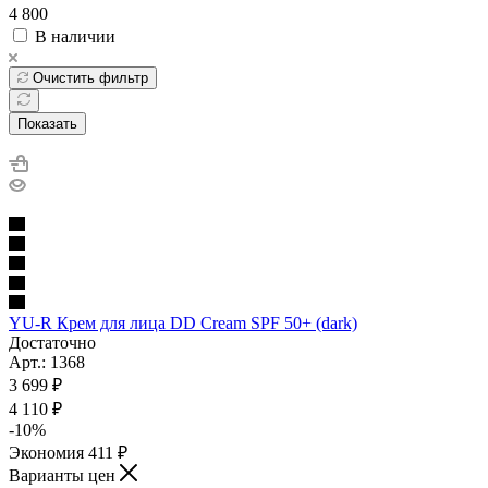
4 800
В наличии
Очистить фильтр
Показать
YU-R Крем для лица DD Cream SPF 50+ (dark)
Достаточно
Арт.: 1368
3 699
₽
4 110
₽
-
10
%
Экономия
411
₽
Варианты цен