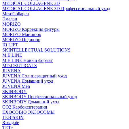
MEDICAL COLLAGENE 3D
MEDICAL COLLAGENE 3D Профессиональный уход
MesoCollagen
Эмалан
MORIZO
MORIZO Коррекция фигуры
MORIZO Маникюр
MORIZO Педикюр
IQ LIFT
SKINTELLECTUAL SOLUTIONS
M.E.LINE
M.E.LINE Новый формат
MD:CEUTICALS
JUVENA
JUVENA Солнцезащитный уход
JUVENA Домашний уход
JUVENA Men
SKINBODY
SKINBODY Профессиональный уход
SKINBODY Домашний уход
CO2 Карбокситерапия
EXOCOBIO ЭКЗОСОМЫ
TEBISKIN
Rosagate
TETe