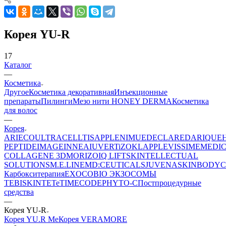
Корея YU-R
17
Каталог
—
Косметика
Другое
Косметика декоративная
Инъекционные
препараты
Пилинги
Мезо нити HONEY DERMA
Косметика
для волос
—
Корея
ARIECO
ULTRACELLTIS
APPLE
NIMUE
DECLARE
DARIQUE
PEPTIDE
IMAGE
INNEA
IUVER
TiZO
KLAPP
LEVISSIME
MEDI
COLLAGENE 3D
MORIZO
IQ LIFT
SKINTELLECTUAL
SOLUTIONS
M.E.LINE
MD:CEUTICALS
JUVENA
SKINBODY
C
Карбокситерапия
EXOCOBIO ЭКЗОСОМЫ
TEBISKIN
TETe
TIMECODE
PHYTO-C
Постпроцедурные
средства
—
Корея YU-R
Корея YU.R Me
Корея VERAMORE