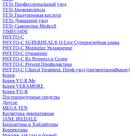
TETe Профессиональный уход
TETe Биокомплексы
TETe Гиалуроновая кислота
TETe Домашний уход
TETe Сыворотки Medicell
TIMECODE
PHYTO-C
PHYTO-C SUPERHEAL® O-Live Суперцелебная олива
PHYTO-C Moisturize Увлажнение
PHYTO-C Очищение
PHYTO-C Rx Ретинол и Селен
PHYTO-C Prevent Профилактика
PHYTO-C Clinical Treatment. Проф.уход (пигментация&акне)
Корея
Корея YU.R Me
Корея VERAMORE
Корея YU-R
Постпроцедурные средства
Другое
MEGA TEN
Косметика декоративная
JANE IREDALE
Бронзаторы и Хайлайтеры
Корректоры
Макияж для глаз и бровей