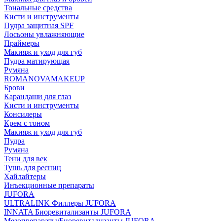
Тональные средства
Кисти и инструменты
Пудра защитная SPF
Лосьоны увлажняющие
Праймеры
Макияж и уход для губ
Пудра матирующая
Румяна
ROMANOVAMAKEUP
Брови
Карандаши для глаз
Кисти и инструменты
Консилеры
Крем с тоном
Макияж и уход для губ
Пудра
Румяна
Тени для век
Тушь для ресниц
Хайлайтеры
Инъекционные препараты
JUFORA
ULTRALINK Филлеры JUFORA
INNATA Биоревитализанты JUFORA
Мезопрепараты/Биоревитализанты JUFORA