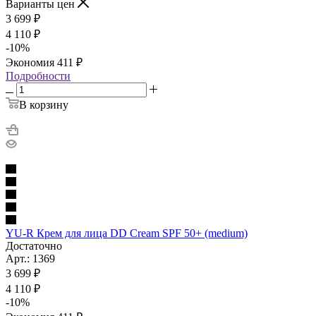
Варианты цен
3 699
₽
4 110
₽
-
10
%
Экономия
411
₽
Подробности
В корзину
YU-R Крем для лица DD Cream SPF 50+ (medium)
Достаточно
Арт.: 1369
3 699
₽
4 110
₽
-
10
%