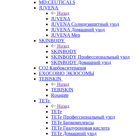
MD:CEUTICALS
JUVENA
Назад
JUVENA
JUVENA Солнцезащитный уход
JUVENA Домашний уход
JUVENA Men
SKINBODY
Назад
SKINBODY
SKINBODY Профессиональный уход
SKINBODY Домашний уход
CO2 Карбокситерапия
EXOCOBIO ЭКЗОСОМЫ
TEBISKIN
Назад
TEBISKIN
Rosagate
TETe
Назад
TETe
TETe Профессиональный уход
TETe Биокомплексы
TETe Гиалуроновая кислота
TETe Домашний уход