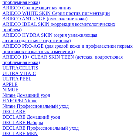
проблемная кожа)
ARIECO Солнцезащитная линия
ARIECO WHITE SKIN Серия против пигментации
ARIECO ANTI-AGE (омоложение кожи)
ARIECO IDEAL SKIN (коррекция косметологических
проблем)
ARIECO HYDRA SKIN (серия увлажняющая
антиоксидантная с глутатионом)
ARIECO PRO-AGE (для зрелой кожи и профилактики первых
признаков возрастных изменений)
ARIECO 10+ CLEAR SKIN TEEN (детская, подростковая
проблемная кожа)
ULTRACELLTIS
ULTRA VITA-C
ULTRA PEEL
APPLE
NIMUE
Nimue Домашний уход
НАБОРЫ Nimue
Nimue Профессиональный уход
DECLARE
DECLARE Домашний уход
DECLARE Наборы
DECLARE Профессиональный уход
DECLARE MEN