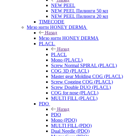
NEW PEEL
NEW PEEL Пилинги 50 мл
NEW PEEL Пилинги 20 мл
TIMECODE
Мезо нити HONEY DERMA
Назад
Мезо нити HONEY DERMA
PLACL
Назад
PLACL
Mono (PLACL)
Screw Normal SPIRAL (PLACL)
COG 3D (PLACL)
Master gear Molding COG (PLACL)
Screw Cogging COG (PLACL)
Screw Double DUO (PLACL)
COG for nose (PLACL)
MULTI FILL (PLACL)
PDO
Назад
PDO
Mono (PDO)
MULTI FILL (PDO)
Dual Needle (PDO)