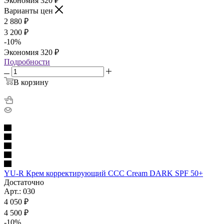
Экономия
320
₽
Варианты цен
2 880
₽
3 200
₽
-
10
%
Экономия
320
₽
Подробности
В корзину
YU-R Крем корректирующий ССС Cream DARK SPF 50+
Достаточно
Арт.: 030
4 050
₽
4 500
₽
-
10
%