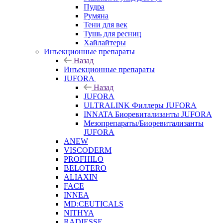
Пудра
Румяна
Тени для век
Тушь для ресниц
Хайлайтеры
Инъекционные препараты
Назад
Инъекционные препараты
JUFORA
Назад
JUFORA
ULTRALINK Филлеры JUFORA
INNATA Биоревитализанты JUFORA
Мезопрепараты/Биоревитализанты
JUFORA
ANEW
VISCODERM
PROFHILO
BELOTERO
ALIAXIN
FACE
INNEA
MD:CEUTICALS
NITHYA
RADIESSE