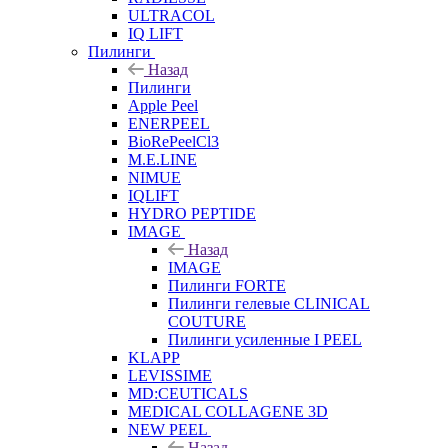
ULTRACOL
IQ LIFT
Пилинги
Назад
Пилинги
Apple Peel
ENERPEEL
BioRePeelCl3
M.E.LINE
NIMUE
IQLIFT
HYDRO PEPTIDE
IMAGE
Назад
IMAGE
Пилинги FORTE
Пилинги гелевые CLINICAL
COUTURE
Пилинги усиленные I PEEL
KLAPP
LEVISSIME
MD:CEUTICALS
MEDICAL COLLAGENE 3D
NEW PEEL
Назад