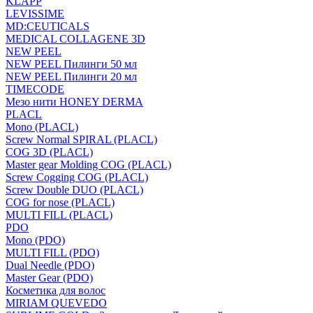
KLAPP
LEVISSIME
MD:CEUTICALS
MEDICAL COLLAGENE 3D
NEW PEEL
NEW PEEL Пилинги 50 мл
NEW PEEL Пилинги 20 мл
TIMECODE
Мезо нити HONEY DERMA
PLACL
Mono (PLACL)
Screw Normal SPIRAL (PLACL)
COG 3D (PLACL)
Master gear Molding COG (PLACL)
Screw Cogging COG (PLACL)
Screw Double DUO (PLACL)
COG for nose (PLACL)
MULTI FILL (PLACL)
PDO
Mono (PDO)
MULTI FILL (PDO)
Dual Needle (PDO)
Master Gear (PDO)
Косметика для волос
MIRIAM QUEVEDO