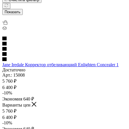
Показать
Jane Iredale Корректор отбеливающий Enlighten Concealer 1
Достаточно
Арт.: 15008
5 760
₽
6 400
₽
-
10
%
Экономия
640
₽
Варианты цен
5 760
₽
6 400
₽
-
10
%
Экономия
640
₽