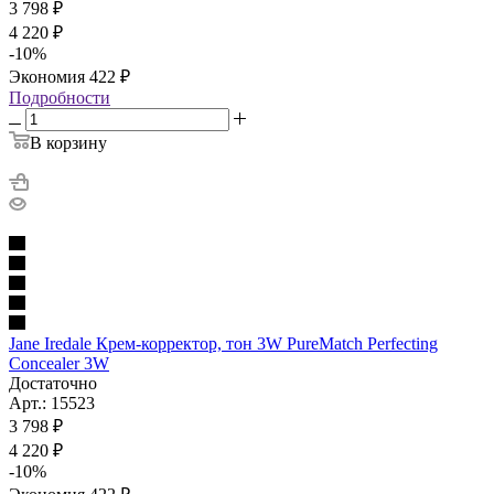
3 798
₽
4 220
₽
-
10
%
Экономия
422
₽
Подробности
В корзину
Jane Iredale Крем-корректор, тон 3W PureMatch Perfecting
Concealer 3W
Достаточно
Арт.: 15523
3 798
₽
4 220
₽
-
10
%