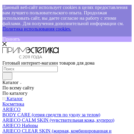
Данный веб-сайт использует cookies в целях предоставления
вам лучшего пользовательского опыта. Продолжая
использовать сайт, вы даете согласие на работу с этими
файлами. Для получения дополнительной информации см.
Политика использования cookies.
Принять
Готовый интернет-магазин товаров для дома
Каталог
По всему сайту
По каталогу
Каталог
Косметика
ARIECO
BODY CARE (серия средств по уходу за телом)
ARIECO CALM SKIN (чувствительная кожа, купероз)
ARIECO Наборы
ARIECO CLEAR SKIN (жирная, комбинированная и