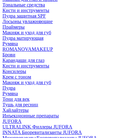
Тональные средства
Кисти и инструменты
Пудра защитная SPF
Лосьоны увлажняющие
Праймеры
Макияж и уход для губ
Пудра матирующая
Румяна
ROMANOVAMAKEUP
Брови
Карандаши для глаз
Кисти и инструменты
Консилеры
Крем с тоном
Макияж и уход для губ
Пудра
Румяна
Тени для век
Тушь для ресниц
Хайлайтеры
Инъекционные препараты
JUFORA
ULTRALINK Филлеры JUFORA
INNATA Биоревитализанты JUFORA
Мезопрепараты/Биоревитализанты JUFORA