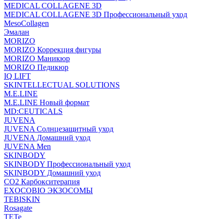
MEDICAL COLLAGENE 3D
MEDICAL COLLAGENE 3D Профессиональный уход
MesoCollagen
Эмалан
MORIZO
MORIZO Коррекция фигуры
MORIZO Маникюр
MORIZO Педикюр
IQ LIFT
SKINTELLECTUAL SOLUTIONS
M.E.LINE
M.E.LINE Новый формат
MD:CEUTICALS
JUVENA
JUVENA Солнцезащитный уход
JUVENA Домашний уход
JUVENA Men
SKINBODY
SKINBODY Профессиональный уход
SKINBODY Домашний уход
CO2 Карбокситерапия
EXOCOBIO ЭКЗОСОМЫ
TEBISKIN
Rosagate
TETe