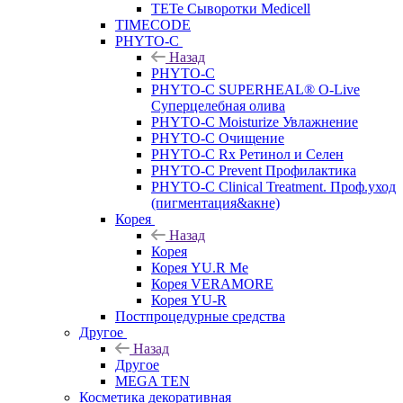
TETe Сыворотки Medicell
TIMECODE
PHYTO-C
Назад
PHYTO-C
PHYTO-C SUPERHEAL® O-Live
Суперцелебная олива
PHYTO-C Moisturize Увлажнение
PHYTO-C Очищение
PHYTO-C Rx Ретинол и Селен
PHYTO-C Prevent Профилактика
PHYTO-C Clinical Treatment. Проф.уход
(пигментация&акне)
Корея
Назад
Корея
Корея YU.R Me
Корея VERAMORE
Корея YU-R
Постпроцедурные средства
Другое
Назад
Другое
MEGA TEN
Косметика декоративная