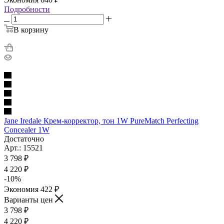
Подробности
В корзину
Jane Iredale Крем-корректор, тон 1W PureMatch Perfecting
Concealer 1W
Достаточно
Арт.: 15521
3 798
₽
4 220
₽
-
10
%
Экономия
422
₽
Варианты цен
3 798
₽
4 220
₽