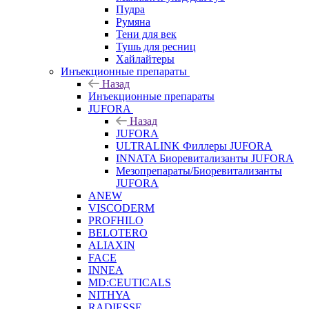
Пудра
Румяна
Тени для век
Тушь для ресниц
Хайлайтеры
Инъекционные препараты
Назад
Инъекционные препараты
JUFORA
Назад
JUFORA
ULTRALINK Филлеры JUFORA
INNATA Биоревитализанты JUFORA
Мезопрепараты/Биоревитализанты
JUFORA
ANEW
VISCODERM
PROFHILO
BELOTERO
ALIAXIN
FACE
INNEA
MD:CEUTICALS
NITHYA
RADIESSE