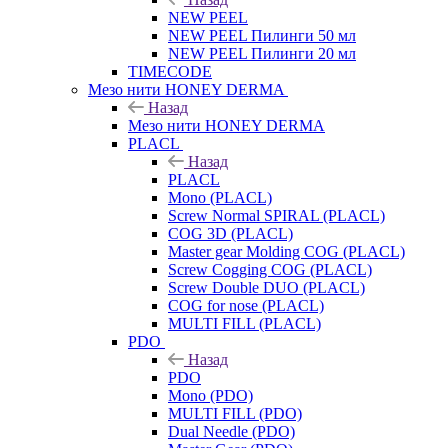
NEW PEEL
NEW PEEL Пилинги 50 мл
NEW PEEL Пилинги 20 мл
TIMECODE
Мезо нити HONEY DERMA
Назад
Мезо нити HONEY DERMA
PLACL
Назад
PLACL
Mono (PLACL)
Screw Normal SPIRAL (PLACL)
COG 3D (PLACL)
Master gear Molding COG (PLACL)
Screw Cogging COG (PLACL)
Screw Double DUO (PLACL)
COG for nose (PLACL)
MULTI FILL (PLACL)
PDO
Назад
PDO
Mono (PDO)
MULTI FILL (PDO)
Dual Needle (PDO)