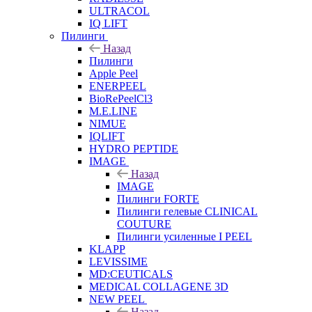
ULTRACOL
IQ LIFT
Пилинги
Назад
Пилинги
Apple Peel
ENERPEEL
BioRePeelCl3
M.E.LINE
NIMUE
IQLIFT
HYDRO PEPTIDE
IMAGE
Назад
IMAGE
Пилинги FORTE
Пилинги гелевые CLINICAL
COUTURE
Пилинги усиленные I PEEL
KLAPP
LEVISSIME
MD:CEUTICALS
MEDICAL COLLAGENE 3D
NEW PEEL
Назад