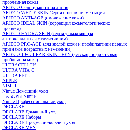
проблемная кожа)
ARIECO Солнцезащитная линия
ARIECO WHITE SKIN Серия против пигментации
ARIECO ANTI-AGE (омоложение кожи)
ARIECO IDEAL SKIN (коррекция косметологических
проблем)
ARIECO HYDRA SKIN (серия увлажняющая
антиоксидантная с глутатионом)
ARIECO PRO-AGE (для зрелой кожи и профилактики первых
признаков возрастных изменений)
ARIECO 10+ CLEAR SKIN TEEN (детская, подростковая
проблемная кожа)
ULTRACELLTIS
ULTRA VITA-C
ULTRA PEEL
APPLE
NIMUE
Nimue Домашний уход
НАБОРЫ Nimue
Nimue Профессиональный уход
DECLARE
DECLARE Домашний уход
DECLARE Наборы
DECLARE Профессиональный уход
DECLARE MEN