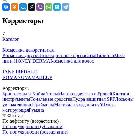
Корректоры
7
Каталог
—
Косметика декоративная
Косметика
Другое
Инъекционные препараты
Пилинги
Мезо
нити HONEY DERMA
Косметика для волос
—
JANE IREDALE
ROMANOVAMAKEUP
—
Корректоры
Бронзаторы и Хайлайтеры
Макияж для глаз и бровей
Кисти и
инструменты
Тональные средства
Пудра защитная SPF
Лосьоны
увлажняющие
Праймеры
Макияж и уход для губ
Пудра
матирующая
Румяна
Фильтр
По алфавиту (возрастание)
По популярности (убывание)
По популярности (возрастание)