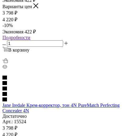
Экономия
422
₽
Варианты цен
3 798
₽
4 220
₽
-
10
%
Экономия
422
₽
Подробности
В корзину
Jane Iredale Крем-корректор, тон 4N PureMatch Perfecting
Concealer 4N
Достаточно
Арт.: 15524
3 798
₽
4 220
₽