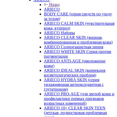
Назад
ARIECO
BODY CARE (серия средств по уходу
за телом)
ARIECO CALM SKIN (чувствительная
кожа, купероз)
ARIECO Наборы
ARIECO CLEAR SKIN (жирная,
комбинированная и проблемная кожа)
ARIECO Солнцезащитная линия
ARIECO WHITE SKIN Серия против
пигментации
ARIECO ANTI-AGE (омоложение
кожи)
ARIECO IDEAL SKIN (коррекция
косметологических проблем)
ARIECO HYDRA SKIN (серия
увлажняющая антиоксидантная с
глутатионом)
ARIECO PRO-AGE (для зрелой кожи и
профилактики первых признаков
возрастных изменений)
ARIECO 10+ CLEAR SKIN TEEN
(детская, подростковая проблемная