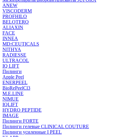
ANEW
VISCODERM
PROFHILO
BELOTERO
ALIAXIN
FACE
INNEA
MD:CEUTICALS
NITHYA
RADIESSE
ULTRACOL
IQ LIFT
Пилинги
Apple Peel
ENERPEEL
BioRePeelCl3
M.E.LINE
NIMUE
IQLIFT
HYDRO PEPTIDE
IMAGE
Пилинги FORTE
Пилинги гелевые CLINICAL COUTURE
Пилинги усиленные I PEEL