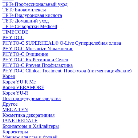
TETe Профессиональный уход
TETe Биокомплексы
TETe Гиалуроновая кислота
TETe Домашний уход
TETe Сыворотки Medicell
TIMECODE
PHYTO-C
PHYTO-C SUPERHEAL® O-Live Суперцелебная олива
PHYTO-C Moisturize Увлажнение
PHYTO-C Очищение
PHYTO-C Rx Ретинол и Селен
PHYTO-C Prevent Профилактика
PHYTO-C Clinical Treatment. Проф.уход (пигментация&акне)
Корея
Корея YU.R Me
Корея VERAMORE
Корея YU-R
Постпроцедурные средства
Другое
MEGA TEN
Косметика декоративная
JANE IREDALE
Бронзаторы и Хайлайтеры
Корректоры
Макияж для глаз и бровей