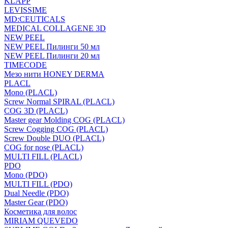
KLAPP
LEVISSIME
MD:CEUTICALS
MEDICAL COLLAGENE 3D
NEW PEEL
NEW PEEL Пилинги 50 мл
NEW PEEL Пилинги 20 мл
TIMECODE
Мезо нити HONEY DERMA
PLACL
Mono (PLACL)
Screw Normal SPIRAL (PLACL)
COG 3D (PLACL)
Master gear Molding COG (PLACL)
Screw Cogging COG (PLACL)
Screw Double DUO (PLACL)
COG for nose (PLACL)
MULTI FILL (PLACL)
PDO
Mono (PDO)
MULTI FILL (PDO)
Dual Needle (PDO)
Master Gear (PDO)
Косметика для волос
MIRIAM QUEVEDO