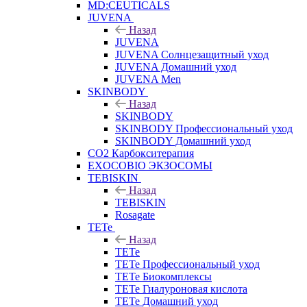
MD:CEUTICALS
JUVENA
Назад
JUVENA
JUVENA Солнцезащитный уход
JUVENA Домашний уход
JUVENA Men
SKINBODY
Назад
SKINBODY
SKINBODY Профессиональный уход
SKINBODY Домашний уход
CO2 Карбокситерапия
EXOCOBIO ЭКЗОСОМЫ
TEBISKIN
Назад
TEBISKIN
Rosagate
TETe
Назад
TETe
TETe Профессиональный уход
TETe Биокомплексы
TETe Гиалуроновая кислота
TETe Домашний уход