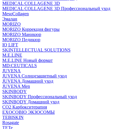
MEDICAL COLLAGENE 3D
MEDICAL COLLAGENE 3D Профессиональный уход
MesoCollagen
Эмалан
MORIZO
MORIZO Коррекция фигуры
MORIZO Маникюр
MORIZO Педикюр
IQ LIFT
SKINTELLECTUAL SOLUTIONS
M.E.LINE
M.E.LINE Новый формат
MD:CEUTICALS
JUVENA
JUVENA Солнцезащитный уход
JUVENA Домашний уход
JUVENA Men
SKINBODY
SKINBODY Профессиональный уход
SKINBODY Домашний уход
CO2 Карбокситерапия
EXOCOBIO ЭКЗОСОМЫ
TEBISKIN
Rosagate
TETe