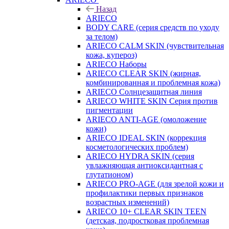
Назад
ARIECO
BODY CARE (серия средств по уходу
за телом)
ARIECO CALM SKIN (чувствительная
кожа, купероз)
ARIECO Наборы
ARIECO CLEAR SKIN (жирная,
комбинированная и проблемная кожа)
ARIECO Солнцезащитная линия
ARIECO WHITE SKIN Серия против
пигментации
ARIECO ANTI-AGE (омоложение
кожи)
ARIECO IDEAL SKIN (коррекция
косметологических проблем)
ARIECO HYDRA SKIN (серия
увлажняющая антиоксидантная с
глутатионом)
ARIECO PRO-AGE (для зрелой кожи и
профилактики первых признаков
возрастных изменений)
ARIECO 10+ CLEAR SKIN TEEN
(детская, подростковая проблемная