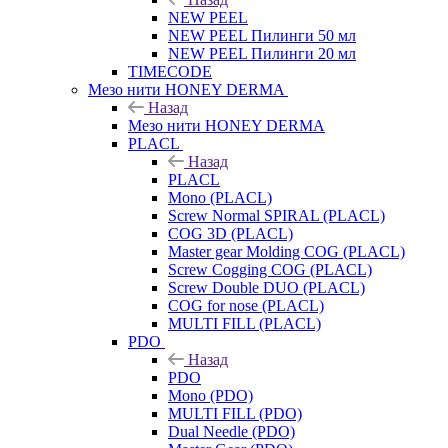
NEW PEEL
NEW PEEL Пилинги 50 мл
NEW PEEL Пилинги 20 мл
TIMECODE
Мезо нити HONEY DERMA
Назад
Мезо нити HONEY DERMA
PLACL
Назад
PLACL
Mono (PLACL)
Screw Normal SPIRAL (PLACL)
COG 3D (PLACL)
Master gear Molding COG (PLACL)
Screw Cogging COG (PLACL)
Screw Double DUO (PLACL)
COG for nose (PLACL)
MULTI FILL (PLACL)
PDO
Назад
PDO
Mono (PDO)
MULTI FILL (PDO)
Dual Needle (PDO)