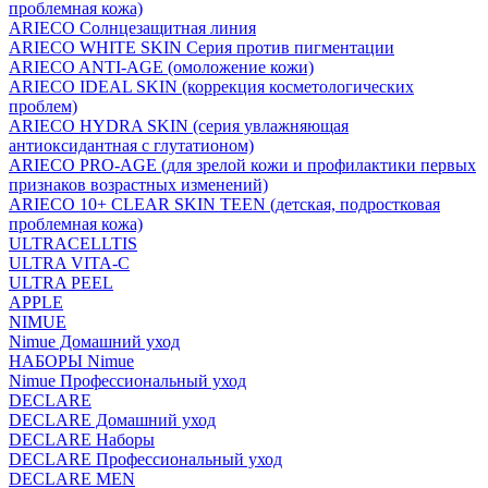
проблемная кожа)
ARIECO Солнцезащитная линия
ARIECO WHITE SKIN Серия против пигментации
ARIECO ANTI-AGE (омоложение кожи)
ARIECO IDEAL SKIN (коррекция косметологических
проблем)
ARIECO HYDRA SKIN (серия увлажняющая
антиоксидантная с глутатионом)
ARIECO PRO-AGE (для зрелой кожи и профилактики первых
признаков возрастных изменений)
ARIECO 10+ CLEAR SKIN TEEN (детская, подростковая
проблемная кожа)
ULTRACELLTIS
ULTRA VITA-C
ULTRA PEEL
APPLE
NIMUE
Nimue Домашний уход
НАБОРЫ Nimue
Nimue Профессиональный уход
DECLARE
DECLARE Домашний уход
DECLARE Наборы
DECLARE Профессиональный уход
DECLARE MEN