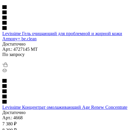
Levissime Гель очищающий для проблемной и жирной кожи
Armony+ be.clean
Достаточно
Арт.: 4727145 MT
По запросу
Levissime Концентрат омолаживающий Age Renew Concentrate
Достаточно
Арт.: 4668
7 380
₽