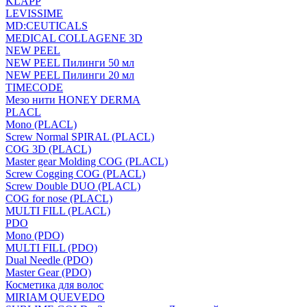
KLAPP
LEVISSIME
MD:CEUTICALS
MEDICAL COLLAGENE 3D
NEW PEEL
NEW PEEL Пилинги 50 мл
NEW PEEL Пилинги 20 мл
TIMECODE
Мезо нити HONEY DERMA
PLACL
Mono (PLACL)
Screw Normal SPIRAL (PLACL)
COG 3D (PLACL)
Master gear Molding COG (PLACL)
Screw Cogging COG (PLACL)
Screw Double DUO (PLACL)
COG for nose (PLACL)
MULTI FILL (PLACL)
PDO
Mono (PDO)
MULTI FILL (PDO)
Dual Needle (PDO)
Master Gear (PDO)
Косметика для волос
MIRIAM QUEVEDO