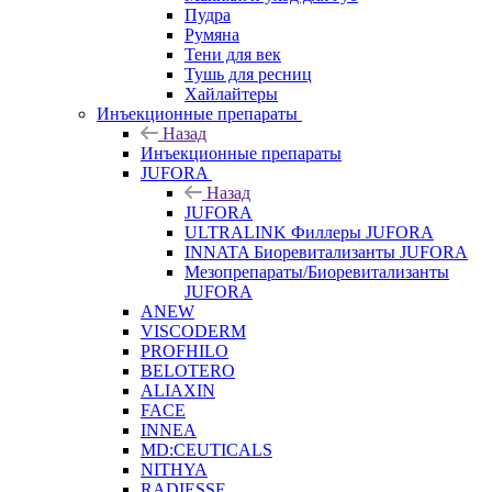
Пудра
Румяна
Тени для век
Тушь для ресниц
Хайлайтеры
Инъекционные препараты
Назад
Инъекционные препараты
JUFORA
Назад
JUFORA
ULTRALINK Филлеры JUFORA
INNATA Биоревитализанты JUFORA
Мезопрепараты/Биоревитализанты
JUFORA
ANEW
VISCODERM
PROFHILO
BELOTERO
ALIAXIN
FACE
INNEA
MD:CEUTICALS
NITHYA
RADIESSE