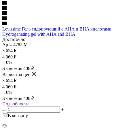
Levissime Гель гидрирующий с AHA и BHA кислотами
Hydroganating gel with AHA and BHA
Достаточно
Арт.: 4782 МТ
3 654
₽
4 060
₽
-
10
%
Экономия
406
₽
Варианты цен
3 654
₽
4 060
₽
-
10
%
Экономия
406
₽
Подробности
В корзину