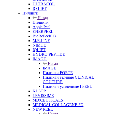
ULTRACOL
IQ LIFT
Пилинги
Назад
Пилинги
Apple Peel
ENERPEEL
BioRePeelCl3
M.E.LINE
NIMUE
IQLIFT
HYDRO PEPTIDE
IMAGE
Назад
IMAGE
Пилинги FORTE
Пилинги гелевые CLINICAL
COUTURE
Пилинги усиленные I PEEL
KLAPP
LEVISSIME
MD:CEUTICALS
MEDICAL COLLAGENE 3D
NEW PEEL
Назад