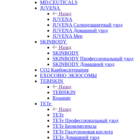
MD:CEUTICALS
JUVENA
Назад
JUVENA
JUVENA Солнцезащитный уход
JUVENA Домашний уход
JUVENA Men
SKINBODY
Назад
SKINBODY
SKINBODY Профессиональный уход
SKINBODY Домашний уход
CO2 Карбокситерапия
EXOCOBIO ЭКЗОСОМЫ
TEBISKIN
Назад
TEBISKIN
Rosagate
TETe
Назад
TETe
TETe Профессиональный уход
TETe Биокомплексы
TETe Гиалуроновая кислота
TETe Домашний уход