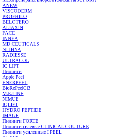
ANEW
VISCODERM
PROFHILO
BELOTERO
ALIAXIN
FACE
INNEA
MD:CEUTICALS
NITHYA
RADIESSE
ULTRACOL
IQ LIFT
Пилинги
Apple Peel
ENERPEEL
BioRePeelCl3
M.E.LINE
NIMUE
IQLIFT
HYDRO PEPTIDE
IMAGE
Пилинги FORTE
Пилинги гелевые CLINICAL COUTURE
Пилинги усиленные I PEEL