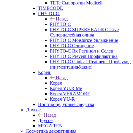
TETe Сыворотки Medicell
TIMECODE
PHYTO-C
Назад
PHYTO-C
PHYTO-C SUPERHEAL® O-Live
Суперцелебная олива
PHYTO-C Moisturize Увлажнение
PHYTO-C Очищение
PHYTO-C Rx Ретинол и Селен
PHYTO-C Prevent Профилактика
PHYTO-C Clinical Treatment. Проф.уход
(пигментация&акне)
Корея
Назад
Корея
Корея YU.R Me
Корея VERAMORE
Корея YU-R
Постпроцедурные средства
Другое
Назад
Другое
MEGA TEN
Косметика декоративная