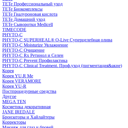
TETe Профессиональный уход
TETe Биокомплексы
TETe Гиалуроновая кислота
TETe Домашний уход
TETe Сыворотки Medicell
TIMECODE
PHYTO-C
PHYTO-C SUPERHEAL® O-Live Суперцелебная олива
PHYTO-C Moisturize Увлажнение
PHYTO-C Очищение
PHYTO-C Rx Ретинол и Селен
PHYTO-C Prevent Профилактика
PHYTO-C Clinical Treatment. Проф.уход (пигментация&акне)
Корея
Корея YU.R Me
Корея VERAMORE
Корея YU-R
Постпроцедурные средства
Другое
MEGA TEN
Косметика декоративная
JANE IREDALE
Бронзаторы и Хайлайтеры
Корректоры
Макияж для глаз и бровей