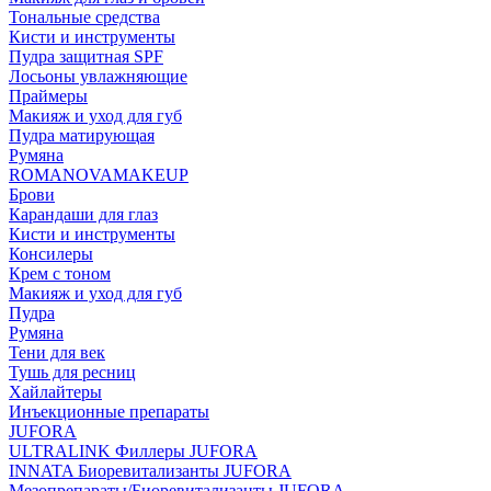
Тональные средства
Кисти и инструменты
Пудра защитная SPF
Лосьоны увлажняющие
Праймеры
Макияж и уход для губ
Пудра матирующая
Румяна
ROMANOVAMAKEUP
Брови
Карандаши для глаз
Кисти и инструменты
Консилеры
Крем с тоном
Макияж и уход для губ
Пудра
Румяна
Тени для век
Тушь для ресниц
Хайлайтеры
Инъекционные препараты
JUFORA
ULTRALINK Филлеры JUFORA
INNATA Биоревитализанты JUFORA
Мезопрепараты/Биоревитализанты JUFORA