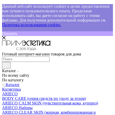
Данный веб-сайт использует cookies в целях предоставления
вам лучшего пользовательского опыта. Продолжая
использовать сайт, вы даете согласие на работу с этими
файлами. Для получения дополнительной информации см.
Политика использования cookies.
Принять
Готовый интернет-магазин товаров для дома
Каталог
По всему сайту
По каталогу
Каталог
Косметика
ARIECO
BODY CARE (серия средств по уходу за телом)
ARIECO CALM SKIN (чувствительная кожа, купероз)
ARIECO Наборы
ARIECO CLEAR SKIN (жирная, комбинированная и