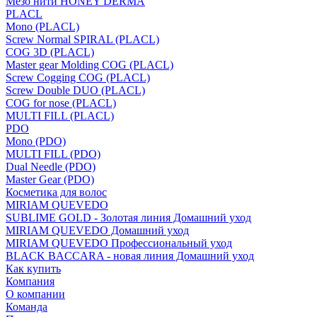
Мезо нити HONEY DERMA
PLACL
Mono (PLACL)
Screw Normal SPIRAL (PLACL)
COG 3D (PLACL)
Master gear Molding COG (PLACL)
Screw Cogging COG (PLACL)
Screw Double DUO (PLACL)
COG for nose (PLACL)
MULTI FILL (PLACL)
PDO
Mono (PDO)
MULTI FILL (PDO)
Dual Needle (PDO)
Master Gear (PDO)
Косметика для волос
MIRIAM QUEVEDO
SUBLIME GOLD - Золотая линия Домашний уход
MIRIAM QUEVEDO Домашний уход
MIRIAM QUEVEDO Профессиональный уход
BLACK BACCARA - новая линия Домашний уход
Как купить
Компания
О компании
Команда