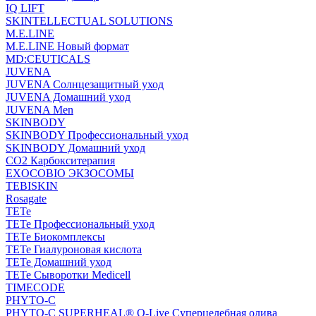
IQ LIFT
SKINTELLECTUAL SOLUTIONS
M.E.LINE
M.E.LINE Новый формат
MD:CEUTICALS
JUVENA
JUVENA Солнцезащитный уход
JUVENA Домашний уход
JUVENA Men
SKINBODY
SKINBODY Профессиональный уход
SKINBODY Домашний уход
CO2 Карбокситерапия
EXOCOBIO ЭКЗОСОМЫ
TEBISKIN
Rosagate
TETe
TETe Профессиональный уход
TETe Биокомплексы
TETe Гиалуроновая кислота
TETe Домашний уход
TETe Сыворотки Medicell
TIMECODE
PHYTO-C
PHYTO-C SUPERHEAL® O-Live Суперцелебная олива