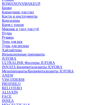
ROMANOVAMAKEUP
Брови
Карандаши для глаз
Кисти и инструменты
Консилеры
Крем с тоном
Макияж и уход для губ
Пудра
Румяна
Тени для век
Тушь для ресниц
Хайлайтеры
Инъекционные препараты
JUFORA
ULTRALINK Филлеры JUFORA
INNATA Биоревитализанты JUFORA
Мезопрепараты/Биоревитализанты JUFORA
ANEW
VISCODERM
PROFHILO
BELOTERO
ALIAXIN
FACE
INNEA
MD:CEUTICALS