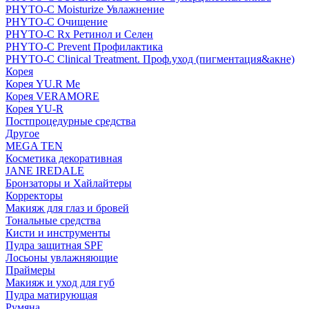
PHYTO-C Moisturize Увлажнение
PHYTO-C Очищение
PHYTO-C Rx Ретинол и Селен
PHYTO-C Prevent Профилактика
PHYTO-C Clinical Treatment. Проф.уход (пигментация&акне)
Корея
Корея YU.R Me
Корея VERAMORE
Корея YU-R
Постпроцедурные средства
Другое
MEGA TEN
Косметика декоративная
JANE IREDALE
Бронзаторы и Хайлайтеры
Корректоры
Макияж для глаз и бровей
Тональные средства
Кисти и инструменты
Пудра защитная SPF
Лосьоны увлажняющие
Праймеры
Макияж и уход для губ
Пудра матирующая
Румяна