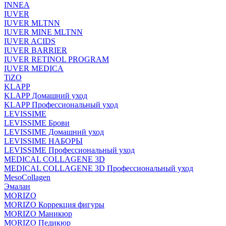
INNEA
IUVER
IUVER MLTNN
IUVER MINE MLTNN
IUVER ACIDS
IUVER BARRIER
IUVER RETINOL PROGRAM
IUVER MEDICA
TiZO
KLAPP
KLAPP Домашний уход
KLAPP Профессиональный уход
LEVISSIME
LEVISSIME Брови
LEVISSIME Домашний уход
LEVISSIME НАБОРЫ
LEVISSIME Профессиональный уход
MEDICAL COLLAGENE 3D
MEDICAL COLLAGENE 3D Профессиональный уход
MesoCollagen
Эмалан
MORIZO
MORIZO Коррекция фигуры
MORIZO Маникюр
MORIZO Педикюр