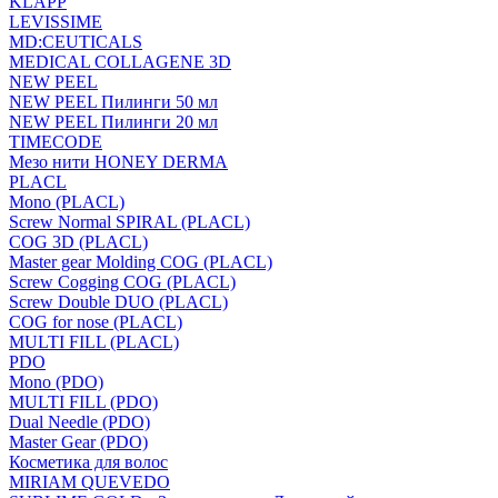
KLAPP
LEVISSIME
MD:CEUTICALS
MEDICAL COLLAGENE 3D
NEW PEEL
NEW PEEL Пилинги 50 мл
NEW PEEL Пилинги 20 мл
TIMECODE
Мезо нити HONEY DERMA
PLACL
Mono (PLACL)
Screw Normal SPIRAL (PLACL)
COG 3D (PLACL)
Master gear Molding COG (PLACL)
Screw Cogging COG (PLACL)
Screw Double DUO (PLACL)
COG for nose (PLACL)
MULTI FILL (PLACL)
PDO
Mono (PDO)
MULTI FILL (PDO)
Dual Needle (PDO)
Master Gear (PDO)
Косметика для волос
MIRIAM QUEVEDO