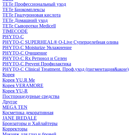
TETe Профессиональный уход
TETe Биокомплексы
TETe Гиалуроновая кислота
TETe Домашний уход
TETe Сыворотки Medicell
TIMECODE
PHYTO-C
PHYTO-C SUPERHEAL® O-Live Суперцелебная олива
PHYTO-C Moisturize Увлажнение
PHYTO-C Очищение
PHYTO-C Rx Ретинол и Селен
PHYTO-C Prevent Профилактика
PHYTO-C Clinical Treatment. Проф.уход (пигментация&акне)
Корея
Корея YU.R Me
Корея VERAMORE
Корея YU-R
Постпроцедурные средства
Другое
MEGA TEN
Косметика декоративная
JANE IREDALE
Бронзаторы и Хайлайтеры
Корректоры
Макияж для глаз и бровей