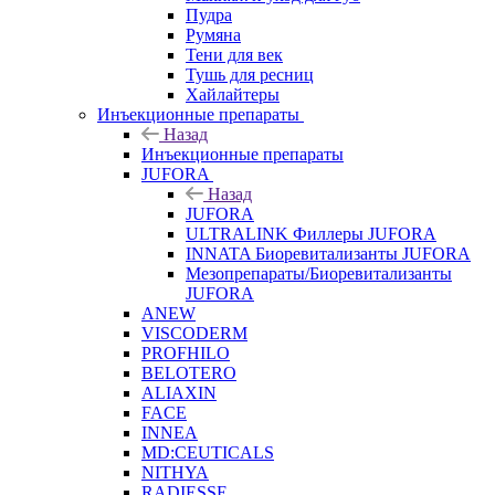
Пудра
Румяна
Тени для век
Тушь для ресниц
Хайлайтеры
Инъекционные препараты
Назад
Инъекционные препараты
JUFORA
Назад
JUFORA
ULTRALINK Филлеры JUFORA
INNATA Биоревитализанты JUFORA
Мезопрепараты/Биоревитализанты
JUFORA
ANEW
VISCODERM
PROFHILO
BELOTERO
ALIAXIN
FACE
INNEA
MD:CEUTICALS
NITHYA
RADIESSE