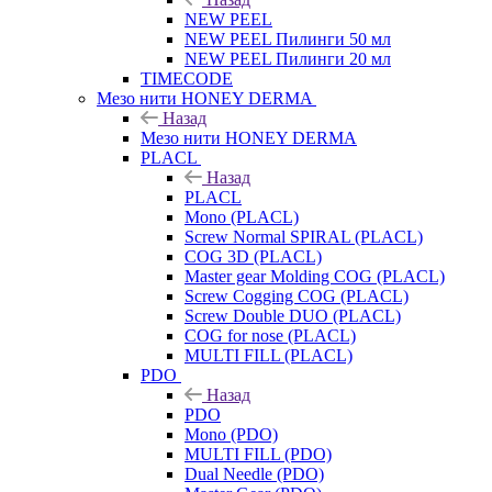
NEW PEEL
NEW PEEL Пилинги 50 мл
NEW PEEL Пилинги 20 мл
TIMECODE
Мезо нити HONEY DERMA
Назад
Мезо нити HONEY DERMA
PLACL
Назад
PLACL
Mono (PLACL)
Screw Normal SPIRAL (PLACL)
COG 3D (PLACL)
Master gear Molding COG (PLACL)
Screw Cogging COG (PLACL)
Screw Double DUO (PLACL)
COG for nose (PLACL)
MULTI FILL (PLACL)
PDO
Назад
PDO
Mono (PDO)
MULTI FILL (PDO)
Dual Needle (PDO)