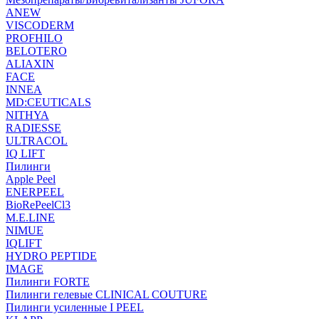
ANEW
VISCODERM
PROFHILO
BELOTERO
ALIAXIN
FACE
INNEA
MD:CEUTICALS
NITHYA
RADIESSE
ULTRACOL
IQ LIFT
Пилинги
Apple Peel
ENERPEEL
BioRePeelCl3
M.E.LINE
NIMUE
IQLIFT
HYDRO PEPTIDE
IMAGE
Пилинги FORTE
Пилинги гелевые CLINICAL COUTURE
Пилинги усиленные I PEEL