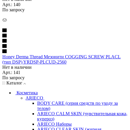
Арт.: 140
По запросу
Honey Derma Thread Мезонити COGGING SCREW PLACL
(тип DSP) YRDSP-PLCUD-2560
Нет в наличии
Арт.: 141
По запросу
Каталог
Косметика
ARIECO
BODY CARE (серия средств по уходу за
телом)
ARIECO CALM SKIN (чувствительная кожа,
купероз)
ARIECO Наборы
ARIECO CLEAR SKIN (жирная,