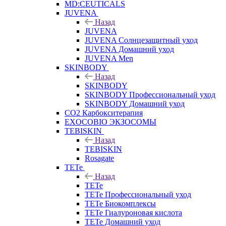
MD:CEUTICALS
JUVENA
Назад
JUVENA
JUVENA Солнцезащитный уход
JUVENA Домашний уход
JUVENA Men
SKINBODY
Назад
SKINBODY
SKINBODY Профессиональный уход
SKINBODY Домашний уход
CO2 Карбокситерапия
EXOCOBIO ЭКЗОСОМЫ
TEBISKIN
Назад
TEBISKIN
Rosagate
TETe
Назад
TETe
TETe Профессиональный уход
TETe Биокомплексы
TETe Гиалуроновая кислота
TETe Домашний уход