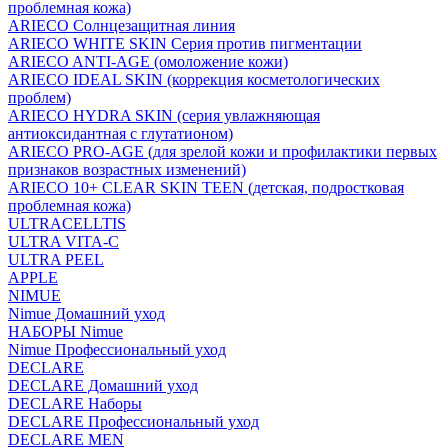
проблемная кожа)
ARIECO Солнцезащитная линия
ARIECO WHITE SKIN Серия против пигментации
ARIECO ANTI-AGE (омоложение кожи)
ARIECO IDEAL SKIN (коррекция косметологических
проблем)
ARIECO HYDRA SKIN (серия увлажняющая
антиоксидантная с глутатионом)
ARIECO PRO-AGE (для зрелой кожи и профилактики первых
признаков возрастных изменений)
ARIECO 10+ CLEAR SKIN TEEN (детская, подростковая
проблемная кожа)
ULTRACELLTIS
ULTRA VITA-C
ULTRA PEEL
APPLE
NIMUE
Nimue Домашний уход
НАБОРЫ Nimue
Nimue Профессиональный уход
DECLARE
DECLARE Домашний уход
DECLARE Наборы
DECLARE Профессиональный уход
DECLARE MEN