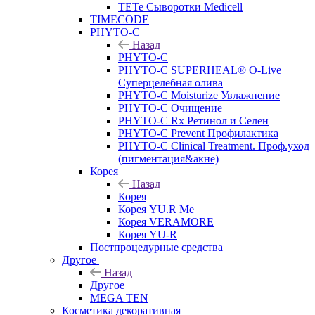
TETe Сыворотки Medicell
TIMECODE
PHYTO-C
Назад
PHYTO-C
PHYTO-C SUPERHEAL® O-Live
Суперцелебная олива
PHYTO-C Moisturize Увлажнение
PHYTO-C Очищение
PHYTO-C Rx Ретинол и Селен
PHYTO-C Prevent Профилактика
PHYTO-C Clinical Treatment. Проф.уход
(пигментация&акне)
Корея
Назад
Корея
Корея YU.R Me
Корея VERAMORE
Корея YU-R
Постпроцедурные средства
Другое
Назад
Другое
MEGA TEN
Косметика декоративная