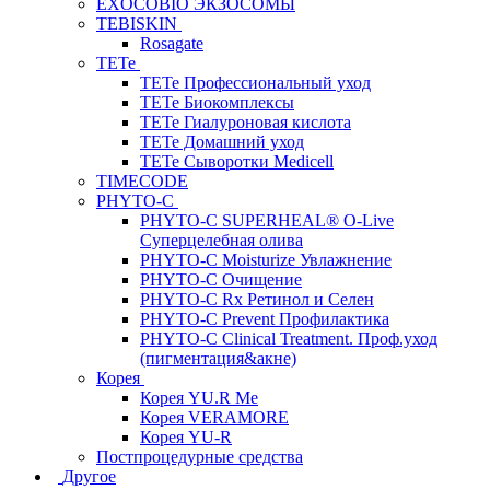
EXOCOBIO ЭКЗОСОМЫ
TEBISKIN
Rosagate
TETe
TETe Профессиональный уход
TETe Биокомплексы
TETe Гиалуроновая кислота
TETe Домашний уход
TETe Сыворотки Medicell
TIMECODE
PHYTO-C
PHYTO-C SUPERHEAL® O-Live
Суперцелебная олива
PHYTO-C Moisturize Увлажнение
PHYTO-C Очищение
PHYTO-C Rx Ретинол и Селен
PHYTO-C Prevent Профилактика
PHYTO-C Clinical Treatment. Проф.уход
(пигментация&акне)
Корея
Корея YU.R Me
Корея VERAMORE
Корея YU-R
Постпроцедурные средства
Другое