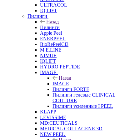
ULTRACOL
IQ LIFT
Пилинги
Назад
Пилинги
Apple Peel
ENERPEEL
BioRePeelCl3
M.E.LINE
NIMUE
IQLIFT
HYDRO PEPTIDE
IMAGE
Назад
IMAGE
Пилинги FORTE
Пилинги гелевые CLINICAL
COUTURE
Пилинги усиленные I PEEL
KLAPP
LEVISSIME
MD:CEUTICALS
MEDICAL COLLAGENE 3D
NEW PEEL
Назад