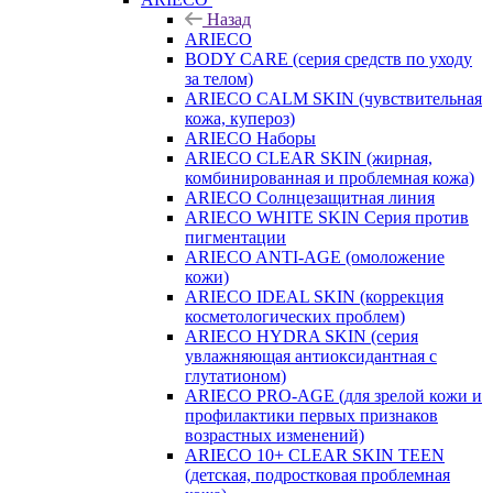
Назад
ARIECO
BODY CARE (серия средств по уходу
за телом)
ARIECO CALM SKIN (чувствительная
кожа, купероз)
ARIECO Наборы
ARIECO CLEAR SKIN (жирная,
комбинированная и проблемная кожа)
ARIECO Солнцезащитная линия
ARIECO WHITE SKIN Серия против
пигментации
ARIECO ANTI-AGE (омоложение
кожи)
ARIECO IDEAL SKIN (коррекция
косметологических проблем)
ARIECO HYDRA SKIN (серия
увлажняющая антиоксидантная с
глутатионом)
ARIECO PRO-AGE (для зрелой кожи и
профилактики первых признаков
возрастных изменений)
ARIECO 10+ CLEAR SKIN TEEN
(детская, подростковая проблемная