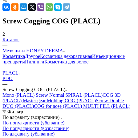
Screw Cogging COG (PLACL)
2
Каталог
—
Мезо нити HONEY DERMA
Косметика
Другое
Косметика декоративная
Инъекционные
препараты
Пилинги
Косметика для волос
—
PLACL
PDO
—
Screw Cogging COG (PLACL)
Mono (PLACL)
Screw Normal SPIRAL (PLACL)
COG 3D
(PLACL)
Master gear Molding COG (PLACL)
Screw Double
DUO (PLACL)
COG for nose (PLACL)
MULTI FILL (PLACL)
Фильтр
По алфавиту (возрастание)
По популярности (убывание)
По популярности (возрастание)
По алфавиту (убывание)