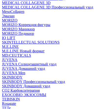
MEDICAL COLLAGENE 3D
MEDICAL COLLAGENE 3D Профессиональный уход
MesoCollagen
Эмалан
MORIZO
MORIZO Коррекция фигуры
MORIZO Маникюр
MORIZO Педикюр
IQ LIFT
SKINTELLECTUAL SOLUTIONS
M.E.LINE
M.E.LINE Новый формат
MD:CEUTICALS
JUVENA
JUVENA Солнцезащитный уход
JUVENA Домашний уход
JUVENA Men
SKINBODY
SKINBODY Профессиональный уход
SKINBODY Домашний уход
CO2 Карбокситерапия
EXOCOBIO ЭКЗОСОМЫ
TEBISKIN
Rosagate
TETe