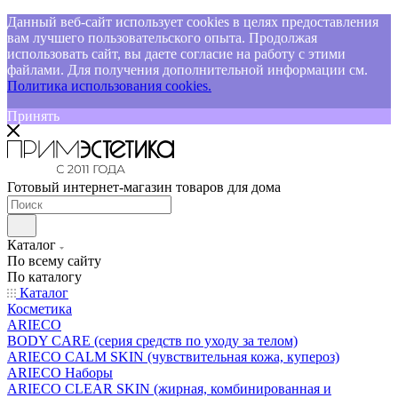
Данный веб-сайт использует cookies в целях предоставления
вам лучшего пользовательского опыта. Продолжая
использовать сайт, вы даете согласие на работу с этими
файлами. Для получения дополнительной информации см.
Политика использования cookies.
Принять
Готовый интернет-магазин товаров для дома
Каталог
По всему сайту
По каталогу
Каталог
Косметика
ARIECO
BODY CARE (серия средств по уходу за телом)
ARIECO CALM SKIN (чувствительная кожа, купероз)
ARIECO Наборы
ARIECO CLEAR SKIN (жирная, комбинированная и