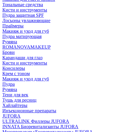
Тональные средства
Кисти и инструменты
Пудра защитная SPF
Лосьоны увлажняющие
Праймеры
Макияж и уход для губ
Пудра матирующая
Румяна
ROMANOVAMAKEUP
Брови
Карандаши для глаз
Кисти и инструменты
Консилеры
Крем с тоном
Макияж и уход для губ
Пудра
Румяна
Тени для век
Тушь для ресниц
Хайлайтеры
Инъекционные препараты
JUFORA
ULTRALINK Филлеры JUFORA
INNATA Биоревитализанты JUFORA
Мезопрепараты/Биоревитализанты JUFORA