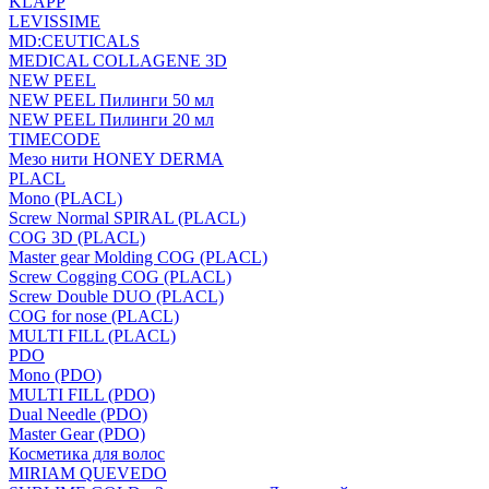
KLAPP
LEVISSIME
MD:CEUTICALS
MEDICAL COLLAGENE 3D
NEW PEEL
NEW PEEL Пилинги 50 мл
NEW PEEL Пилинги 20 мл
TIMECODE
Мезо нити HONEY DERMA
PLACL
Mono (PLACL)
Screw Normal SPIRAL (PLACL)
COG 3D (PLACL)
Master gear Molding COG (PLACL)
Screw Cogging COG (PLACL)
Screw Double DUO (PLACL)
COG for nose (PLACL)
MULTI FILL (PLACL)
PDO
Mono (PDO)
MULTI FILL (PDO)
Dual Needle (PDO)
Master Gear (PDO)
Косметика для волос
MIRIAM QUEVEDO