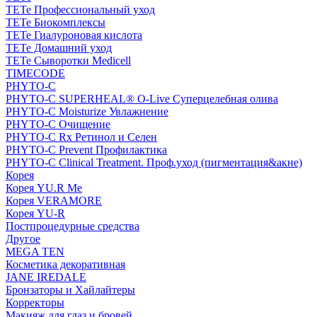
TETe Профессиональный уход
TETe Биокомплексы
TETe Гиалуроновая кислота
TETe Домашний уход
TETe Сыворотки Medicell
TIMECODE
PHYTO-C
PHYTO-C SUPERHEAL® O-Live Суперцелебная олива
PHYTO-C Moisturize Увлажнение
PHYTO-C Очищение
PHYTO-C Rx Ретинол и Селен
PHYTO-C Prevent Профилактика
PHYTO-C Clinical Treatment. Проф.уход (пигментация&акне)
Корея
Корея YU.R Me
Корея VERAMORE
Корея YU-R
Постпроцедурные средства
Другое
MEGA TEN
Косметика декоративная
JANE IREDALE
Бронзаторы и Хайлайтеры
Корректоры
Макияж для глаз и бровей