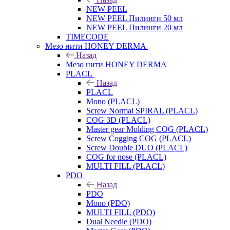
NEW PEEL
NEW PEEL Пилинги 50 мл
NEW PEEL Пилинги 20 мл
TIMECODE
Мезо нити HONEY DERMA
Назад
Мезо нити HONEY DERMA
PLACL
Назад
PLACL
Mono (PLACL)
Screw Normal SPIRAL (PLACL)
COG 3D (PLACL)
Master gear Molding COG (PLACL)
Screw Cogging COG (PLACL)
Screw Double DUO (PLACL)
COG for nose (PLACL)
MULTI FILL (PLACL)
PDO
Назад
PDO
Mono (PDO)
MULTI FILL (PDO)
Dual Needle (PDO)