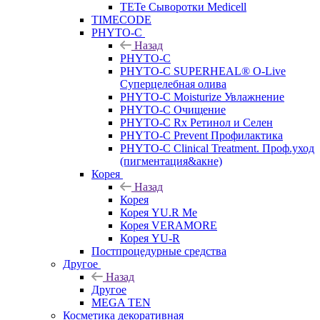
TETe Сыворотки Medicell
TIMECODE
PHYTO-C
Назад
PHYTO-C
PHYTO-C SUPERHEAL® O-Live
Суперцелебная олива
PHYTO-C Moisturize Увлажнение
PHYTO-C Очищение
PHYTO-C Rx Ретинол и Селен
PHYTO-C Prevent Профилактика
PHYTO-C Clinical Treatment. Проф.уход
(пигментация&акне)
Корея
Назад
Корея
Корея YU.R Me
Корея VERAMORE
Корея YU-R
Постпроцедурные средства
Другое
Назад
Другое
MEGA TEN
Косметика декоративная