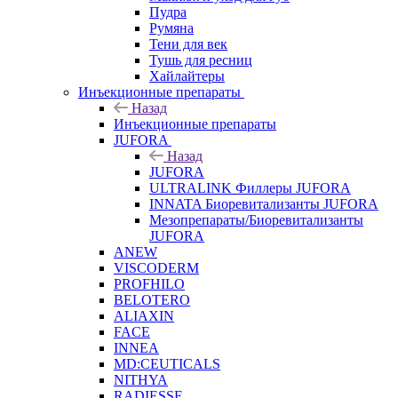
Пудра
Румяна
Тени для век
Тушь для ресниц
Хайлайтеры
Инъекционные препараты
Назад
Инъекционные препараты
JUFORA
Назад
JUFORA
ULTRALINK Филлеры JUFORA
INNATA Биоревитализанты JUFORA
Мезопрепараты/Биоревитализанты
JUFORA
ANEW
VISCODERM
PROFHILO
BELOTERO
ALIAXIN
FACE
INNEA
MD:CEUTICALS
NITHYA
RADIESSE