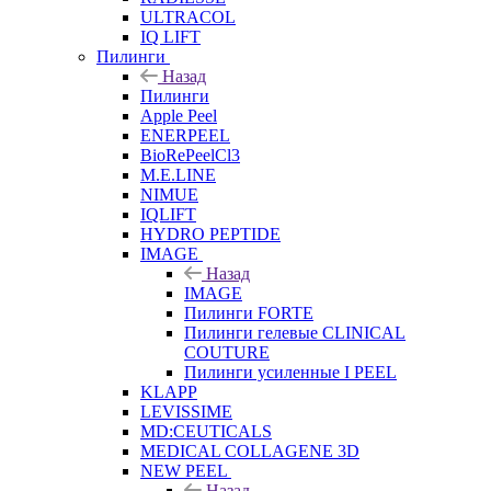
ULTRACOL
IQ LIFT
Пилинги
Назад
Пилинги
Apple Peel
ENERPEEL
BioRePeelCl3
M.E.LINE
NIMUE
IQLIFT
HYDRO PEPTIDE
IMAGE
Назад
IMAGE
Пилинги FORTE
Пилинги гелевые CLINICAL
COUTURE
Пилинги усиленные I PEEL
KLAPP
LEVISSIME
MD:CEUTICALS
MEDICAL COLLAGENE 3D
NEW PEEL
Назад