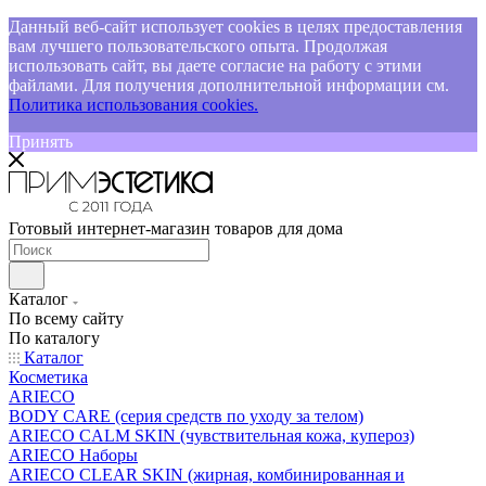
Данный веб-сайт использует cookies в целях предоставления
вам лучшего пользовательского опыта. Продолжая
использовать сайт, вы даете согласие на работу с этими
файлами. Для получения дополнительной информации см.
Политика использования cookies.
Принять
Готовый интернет-магазин товаров для дома
Каталог
По всему сайту
По каталогу
Каталог
Косметика
ARIECO
BODY CARE (серия средств по уходу за телом)
ARIECO CALM SKIN (чувствительная кожа, купероз)
ARIECO Наборы
ARIECO CLEAR SKIN (жирная, комбинированная и