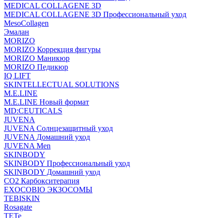
MEDICAL COLLAGENE 3D
MEDICAL COLLAGENE 3D Профессиональный уход
MesoCollagen
Эмалан
MORIZO
MORIZO Коррекция фигуры
MORIZO Маникюр
MORIZO Педикюр
IQ LIFT
SKINTELLECTUAL SOLUTIONS
M.E.LINE
M.E.LINE Новый формат
MD:CEUTICALS
JUVENA
JUVENA Солнцезащитный уход
JUVENA Домашний уход
JUVENA Men
SKINBODY
SKINBODY Профессиональный уход
SKINBODY Домашний уход
CO2 Карбокситерапия
EXOCOBIO ЭКЗОСОМЫ
TEBISKIN
Rosagate
TETe