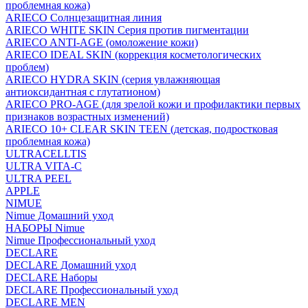
проблемная кожа)
ARIECO Солнцезащитная линия
ARIECO WHITE SKIN Серия против пигментации
ARIECO ANTI-AGE (омоложение кожи)
ARIECO IDEAL SKIN (коррекция косметологических
проблем)
ARIECO HYDRA SKIN (серия увлажняющая
антиоксидантная с глутатионом)
ARIECO PRO-AGE (для зрелой кожи и профилактики первых
признаков возрастных изменений)
ARIECO 10+ CLEAR SKIN TEEN (детская, подростковая
проблемная кожа)
ULTRACELLTIS
ULTRA VITA-C
ULTRA PEEL
APPLE
NIMUE
Nimue Домашний уход
НАБОРЫ Nimue
Nimue Профессиональный уход
DECLARE
DECLARE Домашний уход
DECLARE Наборы
DECLARE Профессиональный уход
DECLARE MEN