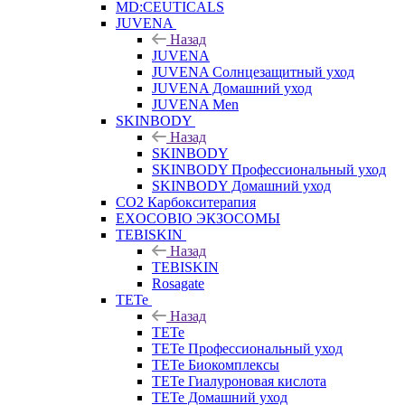
MD:CEUTICALS
JUVENA
Назад
JUVENA
JUVENA Солнцезащитный уход
JUVENA Домашний уход
JUVENA Men
SKINBODY
Назад
SKINBODY
SKINBODY Профессиональный уход
SKINBODY Домашний уход
CO2 Карбокситерапия
EXOCOBIO ЭКЗОСОМЫ
TEBISKIN
Назад
TEBISKIN
Rosagate
TETe
Назад
TETe
TETe Профессиональный уход
TETe Биокомплексы
TETe Гиалуроновая кислота
TETe Домашний уход