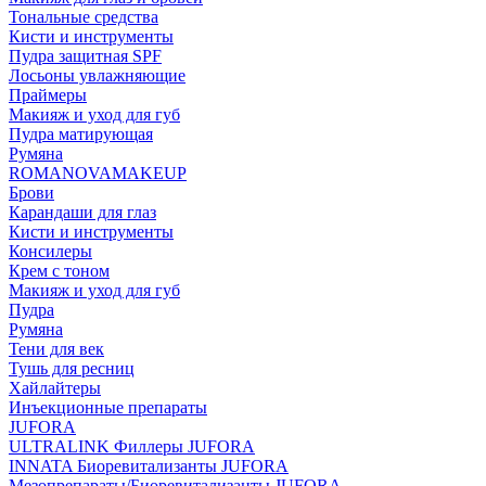
Тональные средства
Кисти и инструменты
Пудра защитная SPF
Лосьоны увлажняющие
Праймеры
Макияж и уход для губ
Пудра матирующая
Румяна
ROMANOVAMAKEUP
Брови
Карандаши для глаз
Кисти и инструменты
Консилеры
Крем с тоном
Макияж и уход для губ
Пудра
Румяна
Тени для век
Тушь для ресниц
Хайлайтеры
Инъекционные препараты
JUFORA
ULTRALINK Филлеры JUFORA
INNATA Биоревитализанты JUFORA
Мезопрепараты/Биоревитализанты JUFORA