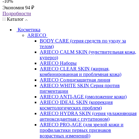
-
10
%
Экономия
94
₽
Подробности
Каталог
Косметика
ARIECO
BODY CARE (серия средств по уходу за
телом)
ARIECO CALM SKIN (чувствительная кожа,
купероз)
ARIECO Наборы
ARIECO CLEAR SKIN (жирная,
комбинированная и проблемная кожа)
ARIECO Солнцезащитная линия
ARIECO WHITE SKIN Серия против
пигментации
ARIECO ANTI-AGE (омоложение кожи)
ARIECO IDEAL SKIN (коррекция
косметологических проблем)
ARIECO HYDRA SKIN (серия увлажняющая
антиоксидантная с глутатионом)
ARIECO PRO-AGE (для зрелой кожи и
профилактики первых признаков
возрастных изменений)