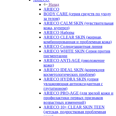
Назад
ARIECO
BODY CARE (серия средств по уходу
за телом)
ARIECO CALM SKIN (чувствительная
кожа, купероз)
ARIECO Наборы
ARIECO CLEAR SKIN (жирная,
комбинированная и проблемная кожа)
ARIECO Солнцезащитная линия
ARIECO WHITE SKIN Серия против
пигментации
ARIECO ANTI-AGE (омоложение
кожи)
ARIECO IDEAL SKIN (коррекция
косметологических проблем)
ARIECO HYDRA SKIN (серия
увлажняющая антиоксидантная с
глутатионом)
ARIECO PRO-AGE (для зрелой кожи и
профилактики первых признаков
возрастных изменений)
ARIECO 10+ CLEAR SKIN TEEN
(детская, подростковая проблемная