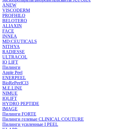
ANEW
VISCODERM
PROFHILO
BELOTERO
ALIAXIN
FACE
INNEA
MD:CEUTICALS
NITHYA
RADIESSE
ULTRACOL
IQ LIFT
Пилинги
Apple Peel
ENERPEEL
BioRePeelCl3
M.E.LINE
NIMUE
IQLIFT
HYDRO PEPTIDE
IMAGE
Пилинги FORTE
Пилинги гелевые CLINICAL COUTURE
Пилинги усиленные I PEEL