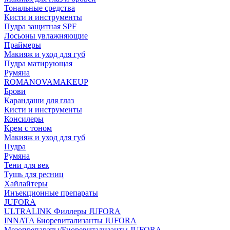
Тональные средства
Кисти и инструменты
Пудра защитная SPF
Лосьоны увлажняющие
Праймеры
Макияж и уход для губ
Пудра матирующая
Румяна
ROMANOVAMAKEUP
Брови
Карандаши для глаз
Кисти и инструменты
Консилеры
Крем с тоном
Макияж и уход для губ
Пудра
Румяна
Тени для век
Тушь для ресниц
Хайлайтеры
Инъекционные препараты
JUFORA
ULTRALINK Филлеры JUFORA
INNATA Биоревитализанты JUFORA
Мезопрепараты/Биоревитализанты JUFORA