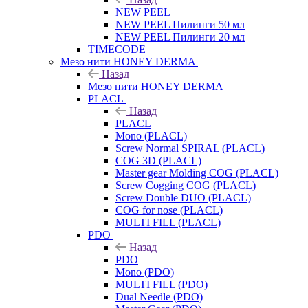
NEW PEEL
NEW PEEL Пилинги 50 мл
NEW PEEL Пилинги 20 мл
TIMECODE
Мезо нити HONEY DERMA
Назад
Мезо нити HONEY DERMA
PLACL
Назад
PLACL
Mono (PLACL)
Screw Normal SPIRAL (PLACL)
COG 3D (PLACL)
Master gear Molding COG (PLACL)
Screw Cogging COG (PLACL)
Screw Double DUO (PLACL)
COG for nose (PLACL)
MULTI FILL (PLACL)
PDO
Назад
PDO
Mono (PDO)
MULTI FILL (PDO)
Dual Needle (PDO)