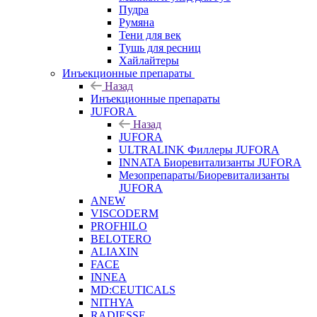
Пудра
Румяна
Тени для век
Тушь для ресниц
Хайлайтеры
Инъекционные препараты
Назад
Инъекционные препараты
JUFORA
Назад
JUFORA
ULTRALINK Филлеры JUFORA
INNATA Биоревитализанты JUFORA
Мезопрепараты/Биоревитализанты
JUFORA
ANEW
VISCODERM
PROFHILO
BELOTERO
ALIAXIN
FACE
INNEA
MD:CEUTICALS
NITHYA
RADIESSE