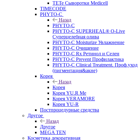
TETe Сыворотки Medicell
TIMECODE
PHYTO-C
Назад
PHYTO-C
PHYTO-C SUPERHEAL® O-Live
Суперцелебная олива
PHYTO-C Moisturize Увлажнение
PHYTO-C Очищение
PHYTO-C Rx Ретинол и Селен
PHYTO-C Prevent Профилактика
PHYTO-C Clinical Treatment. Проф.уход
(пигментация&акне)
Корея
Назад
Корея
Корея YU.R Me
Корея VERAMORE
Корея YU-R
Постпроцедурные средства
Другое
Назад
Другое
MEGA TEN
Косметика декоративная