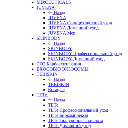
MD:CEUTICALS
JUVENA
Назад
JUVENA
JUVENA Солнцезащитный уход
JUVENA Домашний уход
JUVENA Men
SKINBODY
Назад
SKINBODY
SKINBODY Профессиональный уход
SKINBODY Домашний уход
CO2 Карбокситерапия
EXOCOBIO ЭКЗОСОМЫ
TEBISKIN
Назад
TEBISKIN
Rosagate
TETe
Назад
TETe
TETe Профессиональный уход
TETe Биокомплексы
TETe Гиалуроновая кислота
TETe Домашний уход