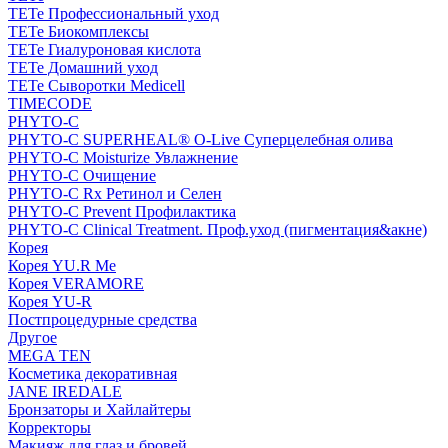
TETe Профессиональный уход
TETe Биокомплексы
TETe Гиалуроновая кислота
TETe Домашний уход
TETe Сыворотки Medicell
TIMECODE
PHYTO-C
PHYTO-C SUPERHEAL® O-Live Суперцелебная олива
PHYTO-C Moisturize Увлажнение
PHYTO-C Очищение
PHYTO-C Rx Ретинол и Селен
PHYTO-C Prevent Профилактика
PHYTO-C Clinical Treatment. Проф.уход (пигментация&акне)
Корея
Корея YU.R Me
Корея VERAMORE
Корея YU-R
Постпроцедурные средства
Другое
MEGA TEN
Косметика декоративная
JANE IREDALE
Бронзаторы и Хайлайтеры
Корректоры
Макияж для глаз и бровей