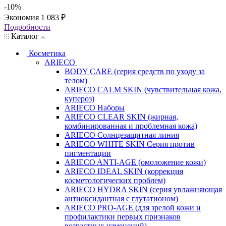
-
10
%
Экономия
1 083
₽
Подробности
Каталог
Косметика
ARIECO
BODY CARE (серия средств по уходу за
телом)
ARIECO CALM SKIN (чувствительная кожа,
купероз)
ARIECO Наборы
ARIECO CLEAR SKIN (жирная,
комбинированная и проблемная кожа)
ARIECO Солнцезащитная линия
ARIECO WHITE SKIN Серия против
пигментации
ARIECO ANTI-AGE (омоложение кожи)
ARIECO IDEAL SKIN (коррекция
косметологических проблем)
ARIECO HYDRA SKIN (серия увлажняющая
антиоксидантная с глутатионом)
ARIECO PRO-AGE (для зрелой кожи и
профилактики первых признаков
возрастных изменений)