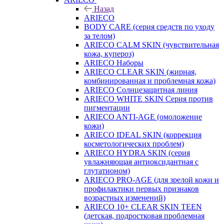
Назад
ARIECO
BODY CARE (серия средств по уходу
за телом)
ARIECO CALM SKIN (чувствительная
кожа, купероз)
ARIECO Наборы
ARIECO CLEAR SKIN (жирная,
комбинированная и проблемная кожа)
ARIECO Солнцезащитная линия
ARIECO WHITE SKIN Серия против
пигментации
ARIECO ANTI-AGE (омоложение
кожи)
ARIECO IDEAL SKIN (коррекция
косметологических проблем)
ARIECO HYDRA SKIN (серия
увлажняющая антиоксидантная с
глутатионом)
ARIECO PRO-AGE (для зрелой кожи и
профилактики первых признаков
возрастных изменений)
ARIECO 10+ CLEAR SKIN TEEN
(детская, подростковая проблемная