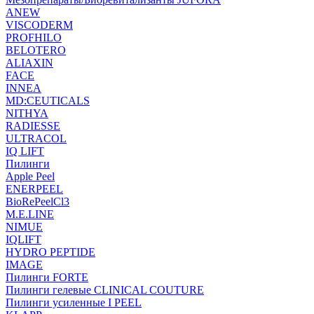
ANEW
VISCODERM
PROFHILO
BELOTERO
ALIAXIN
FACE
INNEA
MD:CEUTICALS
NITHYA
RADIESSE
ULTRACOL
IQ LIFT
Пилинги
Apple Peel
ENERPEEL
BioRePeelCl3
M.E.LINE
NIMUE
IQLIFT
HYDRO PEPTIDE
IMAGE
Пилинги FORTE
Пилинги гелевые CLINICAL COUTURE
Пилинги усиленные I PEEL