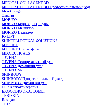
MEDICAL COLLAGENE 3D
MEDICAL COLLAGENE 3D Профессиональный уход
MesoCollagen
Эмалан
MORIZO
MORIZO Коррекция фигуры
MORIZO Маникюр
MORIZO Педикюр
IQ LIFT
SKINTELLECTUAL SOLUTIONS
M.E.LINE
M.E.LINE Новый формат
MD:CEUTICALS
JUVENA
JUVENA Солнцезащитный уход
JUVENA Домашний уход
JUVENA Men
SKINBODY
SKINBODY Профессиональный уход
SKINBODY Домашний уход
CO2 Карбокситерапия
EXOCOBIO ЭКЗОСОМЫ
TEBISKIN
Rosagate
TETe