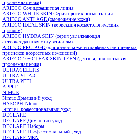
проблемная кожа)
ARIECO Солнцезащитная линия
ARIECO WHITE SKIN Серия против пигментации
ARIECO ANTI-AGE (омоложение кожи)
ARIECO IDEAL SKIN (коррекция косметологических
проблем)
ARIECO HYDRA SKIN (серия увлажняющая
антиоксидантная с глутатионом)
ARIECO PRO-AGE (для зрелой кожи и профилактики первых
признаков возрастных изменений)
ARIECO 10+ CLEAR SKIN TEEN (детская, подростковая
проблемная кожа)
ULTRACELLTIS
ULTRA VITA-C
ULTRA PEEL
APPLE
NIMUE
Nimue Домашний уход
НАБОРЫ Nimue
Nimue Профессиональный уход
DECLARE
DECLARE Домашний уход
DECLARE Наборы
DECLARE Профессиональный уход
DECLARE MEN