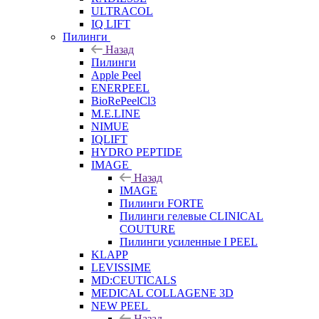
ULTRACOL
IQ LIFT
Пилинги
Назад
Пилинги
Apple Peel
ENERPEEL
BioRePeelCl3
M.E.LINE
NIMUE
IQLIFT
HYDRO PEPTIDE
IMAGE
Назад
IMAGE
Пилинги FORTE
Пилинги гелевые CLINICAL
COUTURE
Пилинги усиленные I PEEL
KLAPP
LEVISSIME
MD:CEUTICALS
MEDICAL COLLAGENE 3D
NEW PEEL
Назад