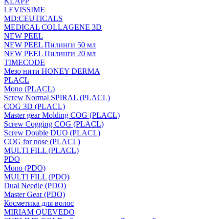
KLAPP
LEVISSIME
MD:CEUTICALS
MEDICAL COLLAGENE 3D
NEW PEEL
NEW PEEL Пилинги 50 мл
NEW PEEL Пилинги 20 мл
TIMECODE
Мезо нити HONEY DERMA
PLACL
Mono (PLACL)
Screw Normal SPIRAL (PLACL)
COG 3D (PLACL)
Master gear Molding COG (PLACL)
Screw Cogging COG (PLACL)
Screw Double DUO (PLACL)
COG for nose (PLACL)
MULTI FILL (PLACL)
PDO
Mono (PDO)
MULTI FILL (PDO)
Dual Needle (PDO)
Master Gear (PDO)
Косметика для волос
MIRIAM QUEVEDO