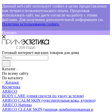
Данный веб-сайт использует cookies в целях предоставления
вам лучшего пользовательского опыта. Продолжая
использовать сайт, вы даете согласие на работу с этими
файлами. Для получения дополнительной информации см.
Политика использования cookies.
Принять
Готовый интернет-магазин товаров для дома
Каталог
По всему сайту
По каталогу
Каталог
Косметика
ARIECO
BODY CARE (серия средств по уходу за телом)
ARIECO CALM SKIN (чувствительная кожа, купероз)
ARIECO Наборы
ARIECO CLEAR SKIN (жирная, комбинированная и