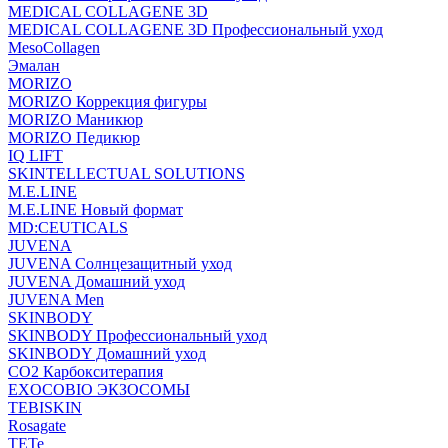
MEDICAL COLLAGENE 3D
MEDICAL COLLAGENE 3D Профессиональный уход
MesoCollagen
Эмалан
MORIZO
MORIZO Коррекция фигуры
MORIZO Маникюр
MORIZO Педикюр
IQ LIFT
SKINTELLECTUAL SOLUTIONS
M.E.LINE
M.E.LINE Новый формат
MD:CEUTICALS
JUVENA
JUVENA Солнцезащитный уход
JUVENA Домашний уход
JUVENA Men
SKINBODY
SKINBODY Профессиональный уход
SKINBODY Домашний уход
CO2 Карбокситерапия
EXOCOBIO ЭКЗОСОМЫ
TEBISKIN
Rosagate
TETe