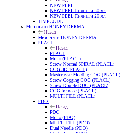
NEW PEEL
NEW PEEL Пилинги 50 мл
NEW PEEL Пилинги 20 мл
TIMECODE
Мезо нити HONEY DERMA
Назад
Мезо нити HONEY DERMA
PLACL
Назад
PLACL
Mono (PLACL)
Screw Normal SPIRAL (PLACL)
COG 3D (PLACL)
Master gear Molding COG (PLACL)
Screw Cogging COG (PLACL)
Screw Double DUO (PLACL)
COG for nose (PLACL)
MULTI FILL (PLACL)
PDO
Назад
PDO
Mono (PDO)
MULTI FILL (PDO)
Dual Needle (PDO)