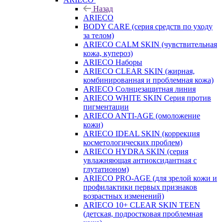
Назад
ARIECO
BODY CARE (серия средств по уходу
за телом)
ARIECO CALM SKIN (чувствительная
кожа, купероз)
ARIECO Наборы
ARIECO CLEAR SKIN (жирная,
комбинированная и проблемная кожа)
ARIECO Солнцезащитная линия
ARIECO WHITE SKIN Серия против
пигментации
ARIECO ANTI-AGE (омоложение
кожи)
ARIECO IDEAL SKIN (коррекция
косметологических проблем)
ARIECO HYDRA SKIN (серия
увлажняющая антиоксидантная с
глутатионом)
ARIECO PRO-AGE (для зрелой кожи и
профилактики первых признаков
возрастных изменений)
ARIECO 10+ CLEAR SKIN TEEN
(детская, подростковая проблемная