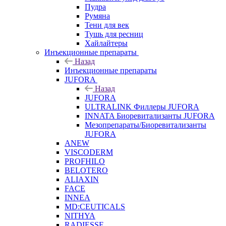
Пудра
Румяна
Тени для век
Тушь для ресниц
Хайлайтеры
Инъекционные препараты
Назад
Инъекционные препараты
JUFORA
Назад
JUFORA
ULTRALINK Филлеры JUFORA
INNATA Биоревитализанты JUFORA
Мезопрепараты/Биоревитализанты
JUFORA
ANEW
VISCODERM
PROFHILO
BELOTERO
ALIAXIN
FACE
INNEA
MD:CEUTICALS
NITHYA
RADIESSE