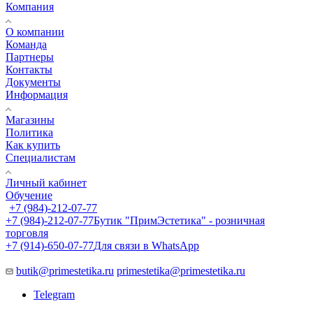
Компания
О компании
Команда
Партнеры
Контакты
Документы
Информация
Магазины
Политика
Как купить
Специалистам
Личный кабинет
Обучение
+7 (984)-212-07-77
+7 (984)-212-07-77
Бутик "ПримЭстетика" - розничная
торговля
+7 (914)-650-07-77
Для связи в WhatsApp
butik@primestetika.ru
primestetika@primestetika.ru
Telegram