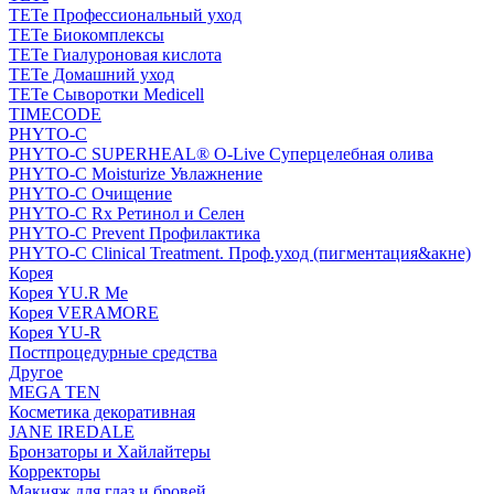
TETe Профессиональный уход
TETe Биокомплексы
TETe Гиалуроновая кислота
TETe Домашний уход
TETe Сыворотки Medicell
TIMECODE
PHYTO-C
PHYTO-C SUPERHEAL® O-Live Суперцелебная олива
PHYTO-C Moisturize Увлажнение
PHYTO-C Очищение
PHYTO-C Rx Ретинол и Селен
PHYTO-C Prevent Профилактика
PHYTO-C Clinical Treatment. Проф.уход (пигментация&акне)
Корея
Корея YU.R Me
Корея VERAMORE
Корея YU-R
Постпроцедурные средства
Другое
MEGA TEN
Косметика декоративная
JANE IREDALE
Бронзаторы и Хайлайтеры
Корректоры
Макияж для глаз и бровей