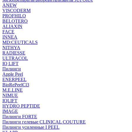
ANEW
VISCODERM
PROFHILO
BELOTERO
ALIAXIN
FACE
INNEA
MD:CEUTICALS
NITHYA
RADIESSE
ULTRACOL
IQ LIFT
Пилинги
Apple Peel
ENERPEEL
BioRePeelCl3
M.E.LINE
NIMUE
IQLIFT
HYDRO PEPTIDE
IMAGE
Пилинги FORTE
Пилинги гелевые CLINICAL COUTURE
Пилинги усиленные I PEEL