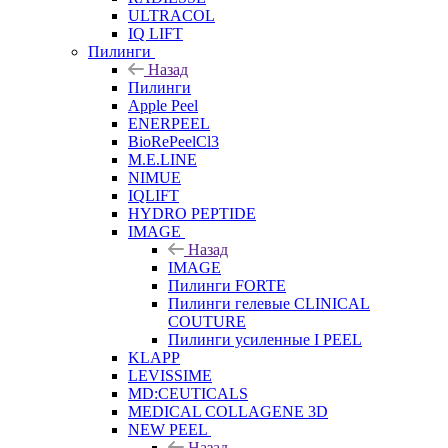
ULTRACOL
IQ LIFT
Пилинги
Назад
Пилинги
Apple Peel
ENERPEEL
BioRePeelCl3
M.E.LINE
NIMUE
IQLIFT
HYDRO PEPTIDE
IMAGE
Назад
IMAGE
Пилинги FORTE
Пилинги гелевые CLINICAL
COUTURE
Пилинги усиленные I PEEL
KLAPP
LEVISSIME
MD:CEUTICALS
MEDICAL COLLAGENE 3D
NEW PEEL
Назад