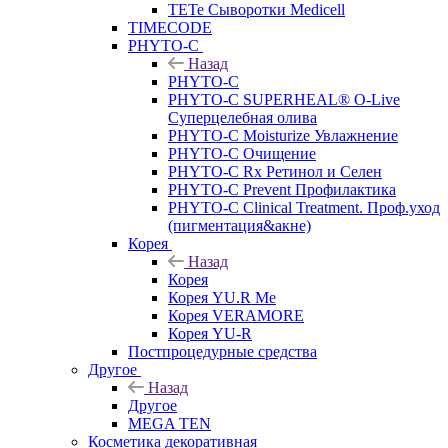
TETe Сыворотки Medicell
TIMECODE
PHYTO-C
Назад
PHYTO-C
PHYTO-C SUPERHEAL® O-Live
Суперцелебная олива
PHYTO-C Moisturize Увлажнение
PHYTO-C Очищение
PHYTO-C Rx Ретинол и Селен
PHYTO-C Prevent Профилактика
PHYTO-C Clinical Treatment. Проф.уход
(пигментация&акне)
Корея
Назад
Корея
Корея YU.R Me
Корея VERAMORE
Корея YU-R
Постпроцедурные средства
Другое
Назад
Другое
MEGA TEN
Косметика декоративная