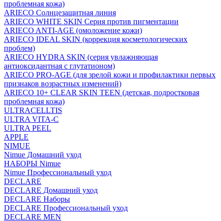
проблемная кожа)
ARIECO Солнцезащитная линия
ARIECO WHITE SKIN Серия против пигментации
ARIECO ANTI-AGE (омоложение кожи)
ARIECO IDEAL SKIN (коррекция косметологических
проблем)
ARIECO HYDRA SKIN (серия увлажняющая
антиоксидантная с глутатионом)
ARIECO PRO-AGE (для зрелой кожи и профилактики первых
признаков возрастных изменений)
ARIECO 10+ CLEAR SKIN TEEN (детская, подростковая
проблемная кожа)
ULTRACELLTIS
ULTRA VITA-C
ULTRA PEEL
APPLE
NIMUE
Nimue Домашний уход
НАБОРЫ Nimue
Nimue Профессиональный уход
DECLARE
DECLARE Домашний уход
DECLARE Наборы
DECLARE Профессиональный уход
DECLARE MEN