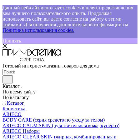
Данный веб-сайт использует cookies в целях предоставления
вам лучшего пользовательского опыта. Продолжая
использовать сайт, вы даете согласие на работу с этими
файлами. Для получения дополнительной информации см.
Политика использования cookies.
Принять
Готовый интернет-магазин товаров для дома
Каталог
По всему сайту
По каталогу
Каталог
Косметика
ARIECO
BODY CARE (серия средств по уходу за телом)
ARIECO CALM SKIN (чувствительная кожа, купероз)
ARIECO Наборы
ARIECO CLEAR SKIN (жирная, комбинированная и