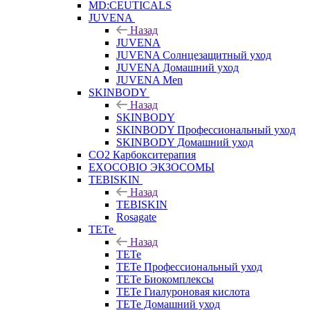
MD:CEUTICALS
JUVENA
Назад
JUVENA
JUVENA Солнцезащитный уход
JUVENA Домашний уход
JUVENA Men
SKINBODY
Назад
SKINBODY
SKINBODY Профессиональный уход
SKINBODY Домашний уход
CO2 Карбокситерапия
EXOCOBIO ЭКЗОСОМЫ
TEBISKIN
Назад
TEBISKIN
Rosagate
TETe
Назад
TETe
TETe Профессиональный уход
TETe Биокомплексы
TETe Гиалуроновая кислота
TETe Домашний уход