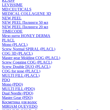
KLAPP
LEVISSIME
MD:CEUTICALS
MEDICAL COLLAGENE 3D
NEW PEEL
NEW PEEL Пилинги 50 мл
NEW PEEL Пилинги 20 мл
TIMECODE
Мезо нити HONEY DERMA
PLACL
Mono (PLACL)
Screw Normal SPIRAL (PLACL)
COG 3D (PLACL)
Master gear Molding COG (PLACL)
Screw Cogging COG (PLACL)
Screw Double DUO (PLACL)
COG for nose (PLACL)
MULTI FILL (PLACL)
PDO
Mono (PDO)
MULTI FILL (PDO)
Dual Needle (PDO)
Master Gear (PDO)
Косметика для волос
MIRIAM QUEVEDO