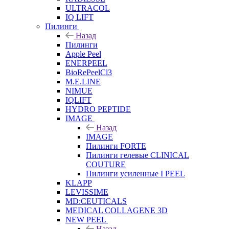
ULTRACOL
IQ LIFT
Пилинги
Назад
Пилинги
Apple Peel
ENERPEEL
BioRePeelCl3
M.E.LINE
NIMUE
IQLIFT
HYDRO PEPTIDE
IMAGE
Назад
IMAGE
Пилинги FORTE
Пилинги гелевые CLINICAL
COUTURE
Пилинги усиленные I PEEL
KLAPP
LEVISSIME
MD:CEUTICALS
MEDICAL COLLAGENE 3D
NEW PEEL
Назад