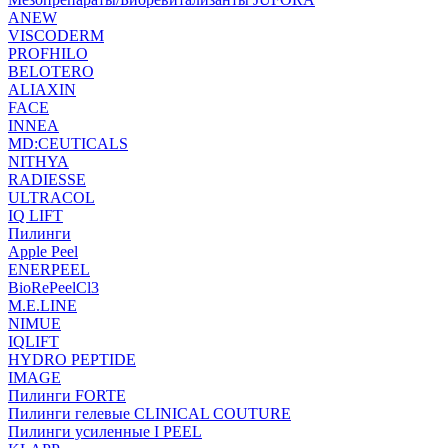
ANEW
VISCODERM
PROFHILO
BELOTERO
ALIAXIN
FACE
INNEA
MD:CEUTICALS
NITHYA
RADIESSE
ULTRACOL
IQ LIFT
Пилинги
Apple Peel
ENERPEEL
BioRePeelCl3
M.E.LINE
NIMUE
IQLIFT
HYDRO PEPTIDE
IMAGE
Пилинги FORTE
Пилинги гелевые CLINICAL COUTURE
Пилинги усиленные I PEEL