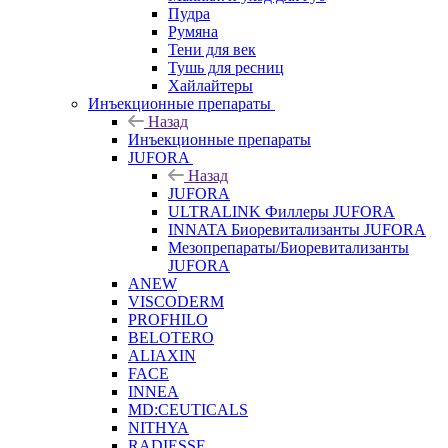
Пудра
Румяна
Тени для век
Тушь для ресниц
Хайлайтеры
Инъекционные препараты
Назад
Инъекционные препараты
JUFORA
Назад
JUFORA
ULTRALINK Филлеры JUFORA
INNATA Биоревитализанты JUFORA
Мезопрепараты/Биоревитализанты
JUFORA
ANEW
VISCODERM
PROFHILO
BELOTERO
ALIAXIN
FACE
INNEA
MD:CEUTICALS
NITHYA
RADIESSE