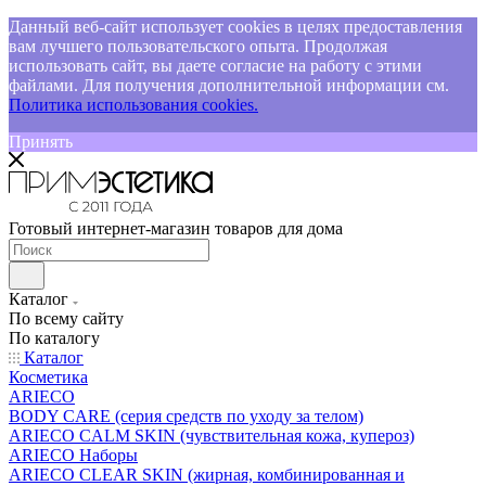
Данный веб-сайт использует cookies в целях предоставления
вам лучшего пользовательского опыта. Продолжая
использовать сайт, вы даете согласие на работу с этими
файлами. Для получения дополнительной информации см.
Политика использования cookies.
Принять
Готовый интернет-магазин товаров для дома
Каталог
По всему сайту
По каталогу
Каталог
Косметика
ARIECO
BODY CARE (серия средств по уходу за телом)
ARIECO CALM SKIN (чувствительная кожа, купероз)
ARIECO Наборы
ARIECO CLEAR SKIN (жирная, комбинированная и