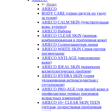
Назад
ARIECO
BODY CARE (серия средств по уходу
за телом)
ARIECO CALM SKIN (чувствительная
кожа, купероз)
ARIECO Наборы
ARIECO CLEAR SKIN (жирная,
комбинированная и проблемная кожа)
ARIECO Солнцезащитная линия
ARIECO WHITE SKIN Серия против
пигментации
ARIECO ANTI-AGE (омоложение
кожи)
ARIECO IDEAL SKIN (коррекция
косметологических проблем)
ARIECO HYDRA SKIN (серия
увлажняющая антиоксидантная с
глутатионом)
ARIECO PRO-AGE (для зрелой кожи и
профилактики первых признаков
возрастных изменений)
ARIECO 10+ CLEAR SKIN TEEN
(детская, подростковая проблемная