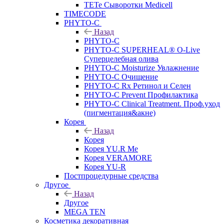
TETe Сыворотки Medicell
TIMECODE
PHYTO-C
Назад
PHYTO-C
PHYTO-C SUPERHEAL® O-Live
Суперцелебная олива
PHYTO-C Moisturize Увлажнение
PHYTO-C Очищение
PHYTO-C Rx Ретинол и Селен
PHYTO-C Prevent Профилактика
PHYTO-C Clinical Treatment. Проф.уход
(пигментация&акне)
Корея
Назад
Корея
Корея YU.R Me
Корея VERAMORE
Корея YU-R
Постпроцедурные средства
Другое
Назад
Другое
MEGA TEN
Косметика декоративная