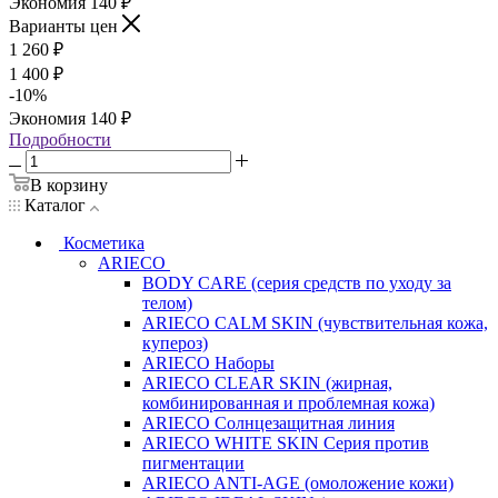
Экономия
140
₽
Варианты цен
1 260
₽
1 400
₽
-
10
%
Экономия
140
₽
Подробности
В корзину
Каталог
Косметика
ARIECO
BODY CARE (серия средств по уходу за
телом)
ARIECO CALM SKIN (чувствительная кожа,
купероз)
ARIECO Наборы
ARIECO CLEAR SKIN (жирная,
комбинированная и проблемная кожа)
ARIECO Солнцезащитная линия
ARIECO WHITE SKIN Серия против
пигментации
ARIECO ANTI-AGE (омоложение кожи)