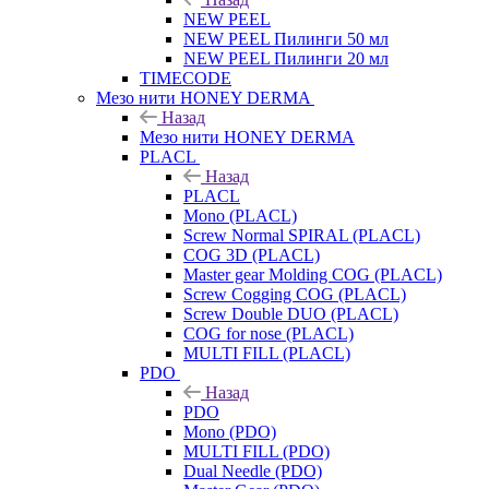
NEW PEEL
NEW PEEL Пилинги 50 мл
NEW PEEL Пилинги 20 мл
TIMECODE
Мезо нити HONEY DERMA
Назад
Мезо нити HONEY DERMA
PLACL
Назад
PLACL
Mono (PLACL)
Screw Normal SPIRAL (PLACL)
COG 3D (PLACL)
Master gear Molding COG (PLACL)
Screw Cogging COG (PLACL)
Screw Double DUO (PLACL)
COG for nose (PLACL)
MULTI FILL (PLACL)
PDO
Назад
PDO
Mono (PDO)
MULTI FILL (PDO)
Dual Needle (PDO)