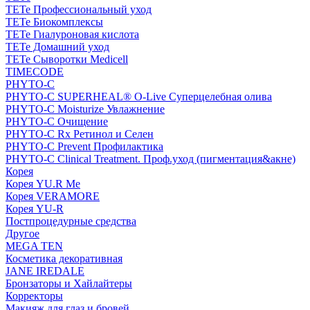
TETe Профессиональный уход
TETe Биокомплексы
TETe Гиалуроновая кислота
TETe Домашний уход
TETe Сыворотки Medicell
TIMECODE
PHYTO-C
PHYTO-C SUPERHEAL® O-Live Суперцелебная олива
PHYTO-C Moisturize Увлажнение
PHYTO-C Очищение
PHYTO-C Rx Ретинол и Селен
PHYTO-C Prevent Профилактика
PHYTO-C Clinical Treatment. Проф.уход (пигментация&акне)
Корея
Корея YU.R Me
Корея VERAMORE
Корея YU-R
Постпроцедурные средства
Другое
MEGA TEN
Косметика декоративная
JANE IREDALE
Бронзаторы и Хайлайтеры
Корректоры
Макияж для глаз и бровей