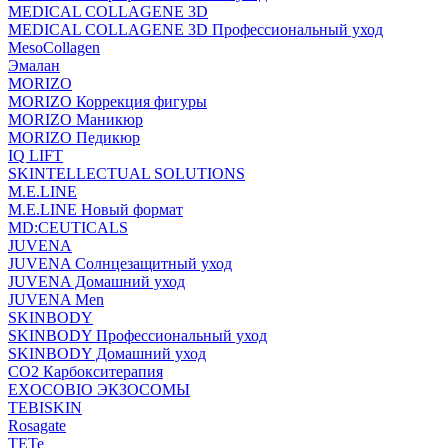
MEDICAL COLLAGENE 3D
MEDICAL COLLAGENE 3D Профессиональный уход
MesoCollagen
Эмалан
MORIZO
MORIZO Коррекция фигуры
MORIZO Маникюр
MORIZO Педикюр
IQ LIFT
SKINTELLECTUAL SOLUTIONS
M.E.LINE
M.E.LINE Новый формат
MD:CEUTICALS
JUVENA
JUVENA Солнцезащитный уход
JUVENA Домашний уход
JUVENA Men
SKINBODY
SKINBODY Профессиональный уход
SKINBODY Домашний уход
CO2 Карбокситерапия
EXOCOBIO ЭКЗОСОМЫ
TEBISKIN
Rosagate
TETe