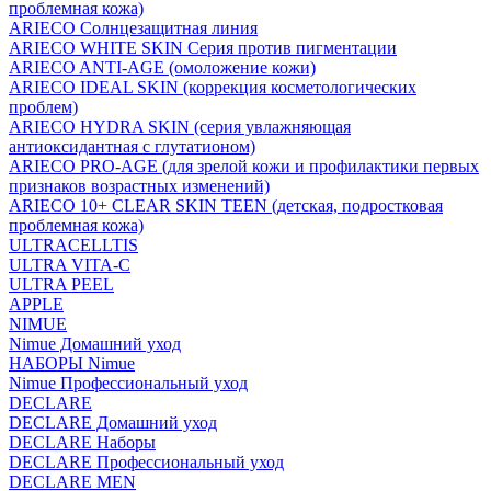
проблемная кожа)
ARIECO Солнцезащитная линия
ARIECO WHITE SKIN Серия против пигментации
ARIECO ANTI-AGE (омоложение кожи)
ARIECO IDEAL SKIN (коррекция косметологических
проблем)
ARIECO HYDRA SKIN (серия увлажняющая
антиоксидантная с глутатионом)
ARIECO PRO-AGE (для зрелой кожи и профилактики первых
признаков возрастных изменений)
ARIECO 10+ CLEAR SKIN TEEN (детская, подростковая
проблемная кожа)
ULTRACELLTIS
ULTRA VITA-C
ULTRA PEEL
APPLE
NIMUE
Nimue Домашний уход
НАБОРЫ Nimue
Nimue Профессиональный уход
DECLARE
DECLARE Домашний уход
DECLARE Наборы
DECLARE Профессиональный уход
DECLARE MEN