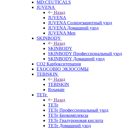
MD:CEUTICALS
JUVENA
Назад
JUVENA
JUVENA Солнцезащитный уход
JUVENA Домашний уход
JUVENA Men
SKINBODY
Назад
SKINBODY
SKINBODY Профессиональный уход
SKINBODY Домашний уход
CO2 Карбокситерапия
EXOCOBIO ЭКЗОСОМЫ
TEBISKIN
Назад
TEBISKIN
Rosagate
TETe
Назад
TETe
TETe Профессиональный уход
TETe Биокомплексы
TETe Гиалуроновая кислота
TETe Домашний уход