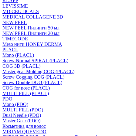
KLAPP
LEVISSIME
MD:CEUTICALS
MEDICAL COLLAGENE 3D
NEW PEEL
NEW PEEL Пилинги 50 мл
NEW PEEL Пилинги 20 мл
TIMECODE
Мезо нити HONEY DERMA
PLACL
Mono (PLACL)
Screw Normal SPIRAL (PLACL)
COG 3D (PLACL)
Master gear Molding COG (PLACL)
Screw Cogging COG (PLACL)
Screw Double DUO (PLACL)
COG for nose (PLACL)
MULTI FILL (PLACL)
PDO
Mono (PDO)
MULTI FILL (PDO)
Dual Needle (PDO)
Master Gear (PDO)
Косметика для волос
MIRIAM QUEVEDO