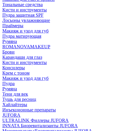
Тональные средства
Кисти и инструменты
Пудра защитная SPF
Лосьоны увлажняющие
Праймеры
Макияж и уход для губ
Пудра матирующая
Румяна
ROMANOVAMAKEUP
Брови
Карандаши для глаз
Кисти и инструменты
Консилеры
Крем с тоном
Макияж и уход для губ
Пудра
Румяна
Тени для век
Тушь для ресниц
Хайлайтеры
Инъекционные препараты
JUFORA
ULTRALINK Филлеры JUFORA
INNATA Биоревитализанты JUFORA
Мезопрепараты/Биоревитализанты JUFORA