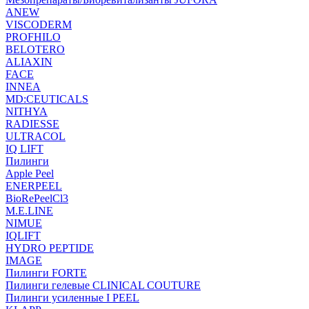
ANEW
VISCODERM
PROFHILO
BELOTERO
ALIAXIN
FACE
INNEA
MD:CEUTICALS
NITHYA
RADIESSE
ULTRACOL
IQ LIFT
Пилинги
Apple Peel
ENERPEEL
BioRePeelCl3
M.E.LINE
NIMUE
IQLIFT
HYDRO PEPTIDE
IMAGE
Пилинги FORTE
Пилинги гелевые CLINICAL COUTURE
Пилинги усиленные I PEEL