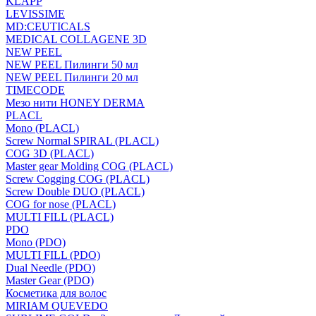
KLAPP
LEVISSIME
MD:CEUTICALS
MEDICAL COLLAGENE 3D
NEW PEEL
NEW PEEL Пилинги 50 мл
NEW PEEL Пилинги 20 мл
TIMECODE
Мезо нити HONEY DERMA
PLACL
Mono (PLACL)
Screw Normal SPIRAL (PLACL)
COG 3D (PLACL)
Master gear Molding COG (PLACL)
Screw Cogging COG (PLACL)
Screw Double DUO (PLACL)
COG for nose (PLACL)
MULTI FILL (PLACL)
PDO
Mono (PDO)
MULTI FILL (PDO)
Dual Needle (PDO)
Master Gear (PDO)
Косметика для волос
MIRIAM QUEVEDO