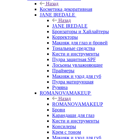
Назад
Косметика декоративная
JANE IREDALE
Назад
JANE IREDALE
Бронзаторы и Хайлайтеры
Корректоры
Макияж для глаз и бровей
Тональные средства
Кисти и инструменты
Пудра защитная SPF
Лосьоны увлажняющие
Праймеры
Макияж и уход для губ
Пудра матирующая
Румяна
ROMANOVAMAKEUP
Назад
ROMANOVAMAKEUP
Брови
Карандаши для глаз
Кисти и инструменты
Консилеры
Крем с тоном
Макияж и уход для губ