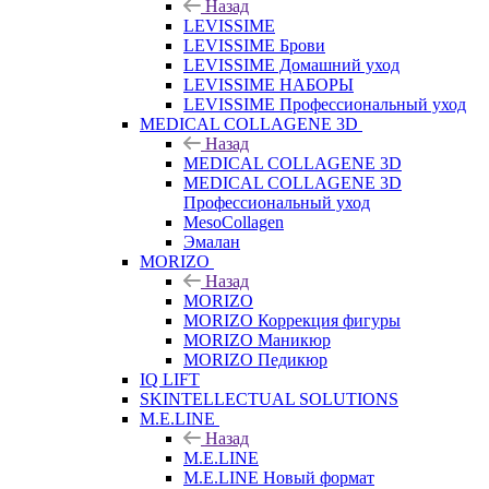
Назад
LEVISSIME
LEVISSIME Брови
LEVISSIME Домашний уход
LEVISSIME НАБОРЫ
LEVISSIME Профессиональный уход
MEDICAL COLLAGENE 3D
Назад
MEDICAL COLLAGENE 3D
MEDICAL COLLAGENE 3D
Профессиональный уход
MesoCollagen
Эмалан
MORIZO
Назад
MORIZO
MORIZO Коррекция фигуры
MORIZO Маникюр
MORIZO Педикюр
IQ LIFT
SKINTELLECTUAL SOLUTIONS
M.E.LINE
Назад
M.E.LINE
M.E.LINE Новый формат