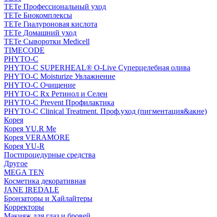
TETe Профессиональный уход
TETe Биокомплексы
TETe Гиалуроновая кислота
TETe Домашний уход
TETe Сыворотки Medicell
TIMECODE
PHYTO-C
PHYTO-C SUPERHEAL® O-Live Суперцелебная олива
PHYTO-C Moisturize Увлажнение
PHYTO-C Очищение
PHYTO-C Rx Ретинол и Селен
PHYTO-C Prevent Профилактика
PHYTO-C Clinical Treatment. Проф.уход (пигментация&акне)
Корея
Корея YU.R Me
Корея VERAMORE
Корея YU-R
Постпроцедурные средства
Другое
MEGA TEN
Косметика декоративная
JANE IREDALE
Бронзаторы и Хайлайтеры
Корректоры
Макияж для глаз и бровей