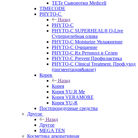
TETe Сыворотки Medicell
TIMECODE
PHYTO-C
Назад
PHYTO-C
PHYTO-C SUPERHEAL® O-Live
Суперцелебная олива
PHYTO-C Moisturize Увлажнение
PHYTO-C Очищение
PHYTO-C Rx Ретинол и Селен
PHYTO-C Prevent Профилактика
PHYTO-C Clinical Treatment. Проф.уход
(пигментация&акне)
Корея
Назад
Корея
Корея YU.R Me
Корея VERAMORE
Корея YU-R
Постпроцедурные средства
Другое
Назад
Другое
MEGA TEN
Косметика декоративная