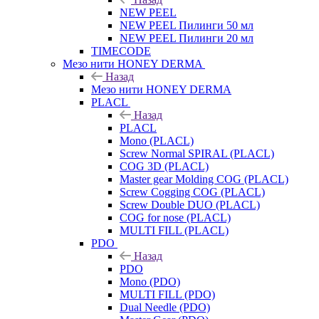
NEW PEEL
NEW PEEL Пилинги 50 мл
NEW PEEL Пилинги 20 мл
TIMECODE
Мезо нити HONEY DERMA
Назад
Мезо нити HONEY DERMA
PLACL
Назад
PLACL
Mono (PLACL)
Screw Normal SPIRAL (PLACL)
COG 3D (PLACL)
Master gear Molding COG (PLACL)
Screw Cogging COG (PLACL)
Screw Double DUO (PLACL)
COG for nose (PLACL)
MULTI FILL (PLACL)
PDO
Назад
PDO
Mono (PDO)
MULTI FILL (PDO)
Dual Needle (PDO)